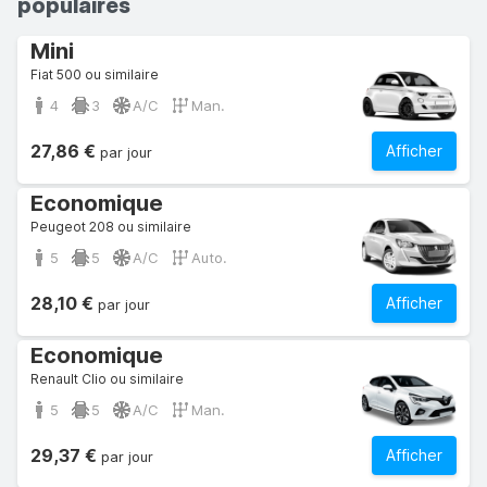
populaires
Mini
Fiat 500 ou similaire
4
3
A/C
Man.
27,86 €
Afficher
par jour
Economique
Peugeot 208 ou similaire
5
5
A/C
Auto.
28,10 €
Afficher
par jour
Economique
Renault Clio ou similaire
5
5
A/C
Man.
29,37 €
Afficher
par jour