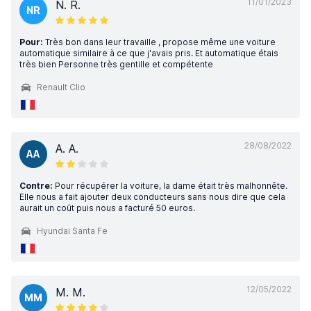
11/01/2023
N. R.
NR
Pour:
Très bon dans leur travaille , propose même une voiture
automatique similaire à ce que j'avais pris. Et automatique étais
très bien Personne très gentille et compétente
Renault Clio
28/08/2022
A. A.
AA
Contre:
Pour récupérer la voiture, la dame était très malhonnête.
Elle nous a fait ajouter deux conducteurs sans nous dire que cela
aurait un coût puis nous a facturé 50 euros.
Hyundai Santa Fe
12/05/2022
M. M.
MM