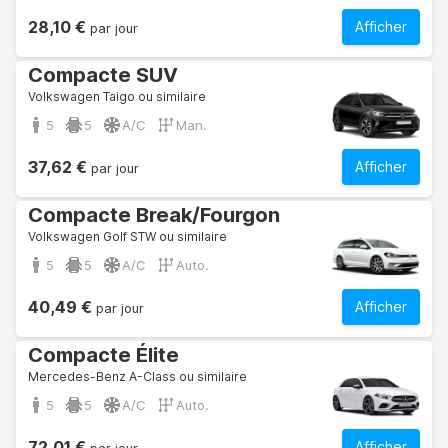
28,10 €
Afficher
par jour
Compacte SUV
Volkswagen Taigo ou similaire
5
5
A/C
Man.
37,62 €
Afficher
par jour
Compacte Break/Fourgon
Volkswagen Golf STW ou similaire
5
5
A/C
Auto.
40,49 €
Afficher
par jour
Compacte Élite
Mercedes-Benz A-Class ou similaire
5
5
A/C
Auto.
72,01 €
Afficher