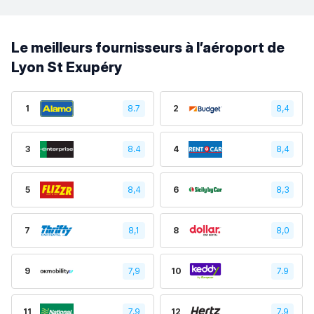
Le meilleurs fournisseurs à l’aéroport de
Lyon St Exupéry
1
8.7
2
8,4
3
8.4
4
8,4
5
8,4
6
8,3
7
8,1
8
8,0
9
7,9
10
7.9
11
7,9
12
7,9