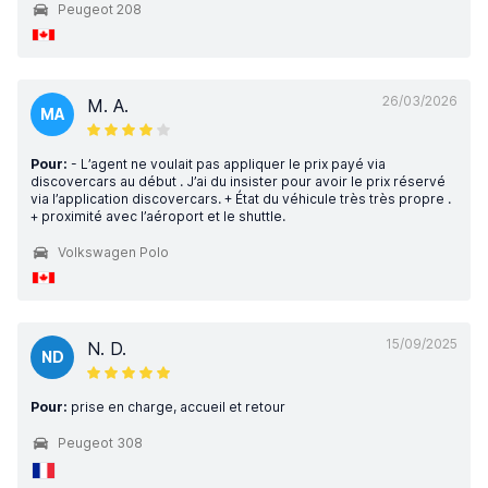
Peugeot 208
26/03/2026
M. A.
MA
Pour:
- L’agent ne voulait pas appliquer le prix payé via
discovercars au début . J’ai du insister pour avoir le prix réservé
via l’application discovercars. + État du véhicule très très propre .
+ proximité avec l’aéroport et le shuttle.
Volkswagen Polo
15/09/2025
N. D.
ND
Pour:
prise en charge, accueil et retour
Peugeot 308