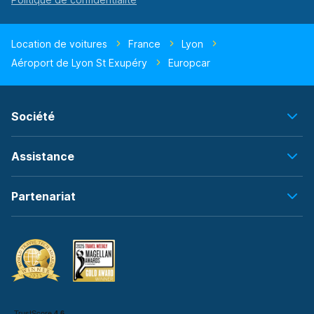
Location de voitures
France
Lyon
Aéroport de Lyon St Exupéry
Europcar
Société
Assistance
Partenariat