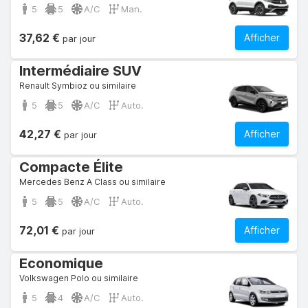
5
5
A/C
Man.
37,62 €
Afficher
par jour
Intermédiaire SUV
Renault Symbioz ou similaire
5
5
A/C
Auto.
42,27 €
Afficher
par jour
Compacte Élite
Mercedes Benz A Class ou similaire
5
5
A/C
Auto.
72,01 €
Afficher
par jour
Economique
Volkswagen Polo ou similaire
5
4
A/C
Auto.