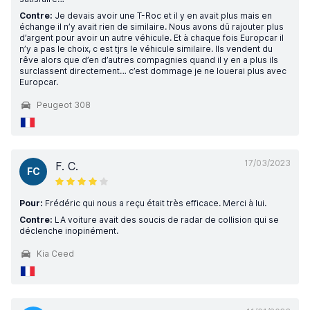
Contre:
Je devais avoir une T-Roc et il y en avait plus mais en
échange il n’y avait rien de similaire. Nous avons dû rajouter plus
d’argent pour avoir un autre véhicule. Et à chaque fois Europcar il
n’y a pas le choix, c est tjrs le véhicule similaire. Ils vendent du
rêve alors que d’en d’autres compagnies quand il y en a plus ils
surclassent directement… c’est dommage je ne louerai plus avec
Europcar.
Peugeot 308
17/03/2023
F. C.
FC
Pour:
Frédéric qui nous a reçu était très efficace. Merci à lui.
Contre:
LA voiture avait des soucis de radar de collision qui se
déclenche inopinément.
Kia Ceed