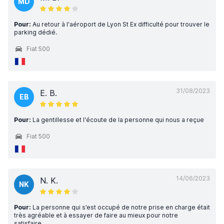
MD
Pour:
Au retour à l'aéroport de Lyon St Ex difficulté pour trouver le
parking dédié.
Fiat 500
31/08/2023
E. B.
EB
Pour:
La gentillesse et l'écoute de la personne qui nous a reçue
Fiat 500
14/06/2023
N. K.
NK
Pour:
La personne qui s’est occupé de notre prise en charge était
très agréable et à essayer de faire au mieux pour notre
satisfaire…