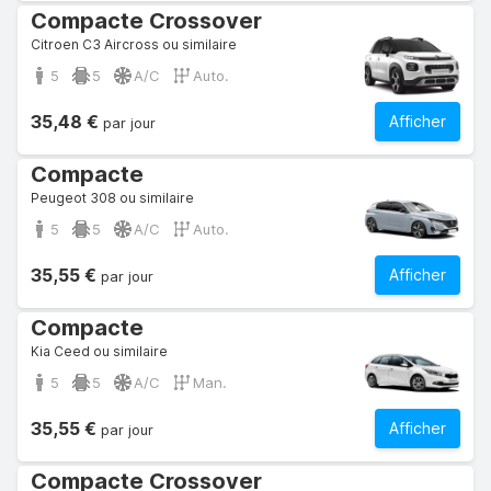
Compacte Crossover
Citroen C3 Aircross ou similaire
5
5
A/C
Auto.
35,48 €
Afficher
par jour
Compacte
Peugeot 308 ou similaire
5
5
A/C
Auto.
35,55 €
Afficher
par jour
Compacte
Kia Ceed ou similaire
5
5
A/C
Man.
35,55 €
Afficher
par jour
Compacte Crossover