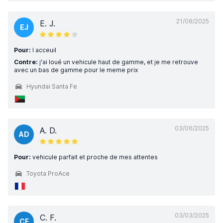
21/08/2025
E. J.
EJ
Pour:
l acceuil
Contre:
j'ai loué un vehicule haut de gamme, et je me retrouve
avec un bas de gamme pour le meme prix
Hyundai Santa Fe
03/06/2025
A. D.
AD
Pour:
vehicule parfait et proche de mes attentes
Toyota ProAce
03/03/2025
C. F.
CF