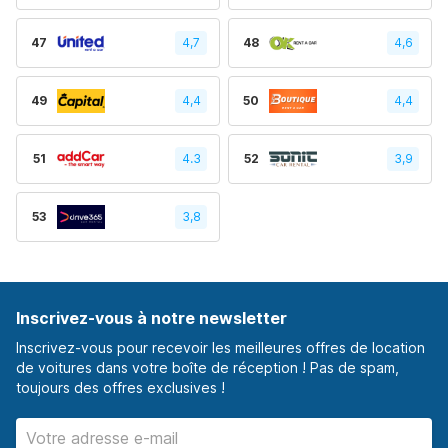
47
4,7
48
4,6
49
4,4
50
4,4
51
4.3
52
3,9
53
3,8
Inscrivez-vous à notre newsletter
Inscrivez-vous pour recevoir les meilleures offres de location
de voitures dans votre boîte de réception ! Pas de spam,
toujours des offres exclusives !