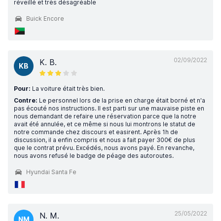
réveillé et très désagréable
Buick Encore
02/09/2022
K. B.
KB
Pour:
La voiture était très bien.
Contre:
Le personnel lors de la prise en charge était borné et n'a
pas écouté nos instructions. Il est parti sur une mauvaise piste en
nous demandant de refaire une réservation parce que la notre
avait été annulée, et ce même si nous lui montrons le statut de
notre commande chez discours et easirent. Après 1h de
discussion, il a enfin compris et nous a fait payer 300€ de plus
que le contrat prévu. Excédés, nous avons payé. En revanche,
nous avons refusé le badge de péage des autoroutes.
Hyundai Santa Fe
25/05/2022
N. M.
NM