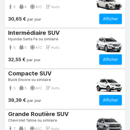
5
4
A/C
Auto.
30,65 €
Afficher
par jour
Intermédiaire SUV
Hyundai Santa Fe ou similaire
5
5
A/C
Auto.
32,55 €
Afficher
par jour
Compacte SUV
Buick Encore ou similaire
5
5
A/C
Auto.
39,39 €
Afficher
par jour
Grande Routière SUV
Chevrolet Tahoe ou similaire
7
5
A/C
Auto.