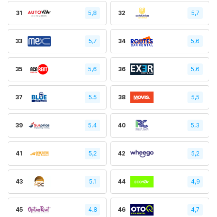
31
5,8
32
5,7
33
5,7
34
5,6
35
5,6
36
5,6
37
5.5
38
5,5
39
5.4
40
5,3
41
5,2
42
5,2
43
5.1
44
4,9
45
4.8
46
4,7