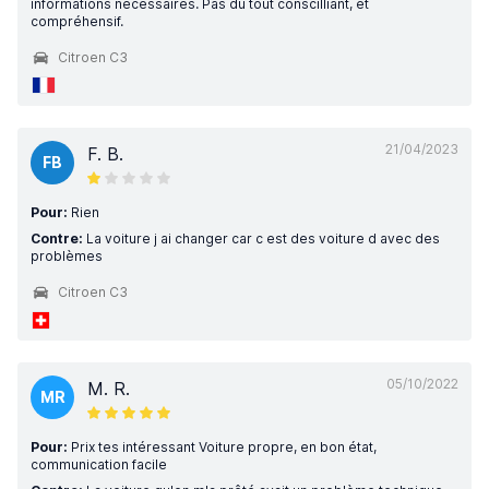
informations nécessaires. Pas du tout conscilliant, et
compréhensif.
Citroen C3
21/04/2023
F. B.
FB
Pour:
Rien
Contre:
La voiture j ai changer car c est des voiture d avec des
problèmes
Citroen C3
05/10/2022
M. R.
MR
Pour:
Prix tes intéressant Voiture propre, en bon état,
communication facile