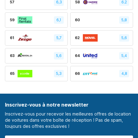
57
6,3
58
6.2
59
6,1
60
5,8
61
5,7
62
5,6
63
5,6
64
5,4
65
5,3
66
4,8
Inscrivez-vous à notre newsletter
Inscrivez-vous pour recevoir les meilleures offres de location
de voitures dans votre boîte de réception ! Pas de spam,
toujours des offres exclusives !