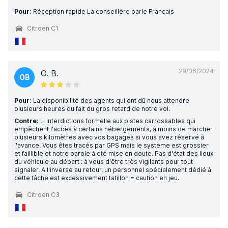
Pour:
Réception rapide La conseillère parle Français
Citroen C1
29/06/2024
O. B.
OB
Pour:
La disponibilité des agents qui ont dû nous attendre
plusieurs heures du fait du gros retard de notre vol.
Contre:
L' interdictions formelle aux pistes carrossables qui
empêchent l'accès à certains hébergements, à moins de marcher
plusieurs kilomètres avec vos bagages si vous avez réservé à
l'avance. Vous êtes tracés par GPS mais le système est grossier
et faillible et notre parole à été mise en doute. Pas d'état des lieux
du véhicule au départ : à vous d'être très vigilants pour tout
signaler. A l'inverse au retour, un personnel spécialement dédié à
cette tâche est excessivement tatillon = caution en jeu.
Citroen C3