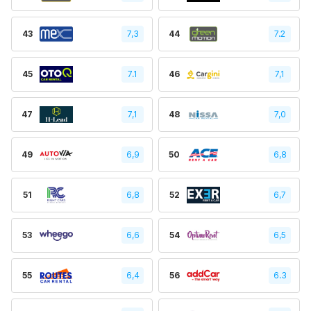
43
7,3
44
7.2
45
7.1
46
7,1
47
7,1
48
7,0
49
6,9
50
6,8
51
6,8
52
6,7
53
6,6
54
6,5
55
6,4
56
6.3