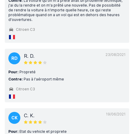
Contre:
La voiture qu'on m'a prêté avait un problème technique,
j'ai du la rendre et on m'a prêté une nouvelle. Pas de possibilité
de rendre la voiture à n'importe quelle heure, ce qui reste
problématique quand on a un vol qui est en dehors des heures
d'ouvertures.
Citroen C3
23/08/2021
R. D.
RD
Pour:
Propreté
Contre:
Pas à l'aéroport même
Citroen C3
19/06/2021
C. K.
CK
Pour:
Etat du vehicle et proprete