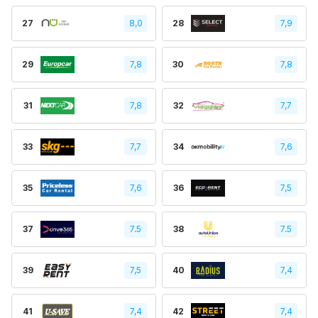
27
8,0
28
7,9
29
7,8
30
7,8
31
7,8
32
7,7
33
7,7
34
7,6
35
7,6
36
7,5
37
7.5
38
7.5
39
7,5
40
7,4
41
7,4
42
7,4