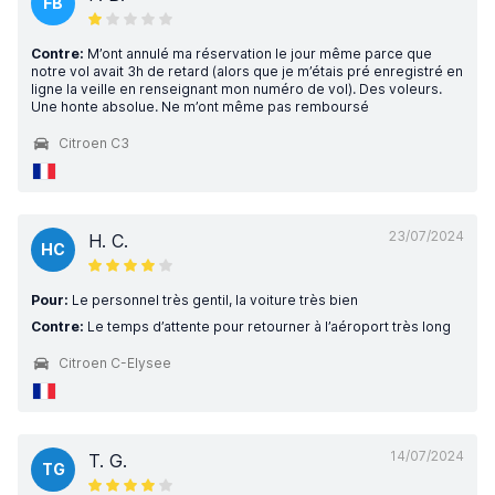
FB
Contre:
M’ont annulé ma réservation le jour même parce que
notre vol avait 3h de retard (alors que je m’étais pré enregistré en
ligne la veille en renseignant mon numéro de vol). Des voleurs.
Une honte absolue. Ne m’ont même pas remboursé
Citroen C3
23/07/2024
H. C.
HC
Pour:
Le personnel très gentil, la voiture très bien
Contre:
Le temps d’attente pour retourner à l’aéroport très long
Citroen C-Elysee
14/07/2024
T. G.
TG