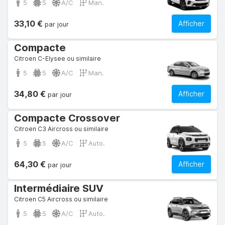
5
5
A/C
Man.
33,10 €
Afficher
par jour
Compacte
Citroen C-Elysee ou similaire
5
5
A/C
Man.
34,80 €
Afficher
par jour
Compacte Crossover
Citroen C3 Aircross ou similaire
5
5
A/C
Auto.
64,30 €
Afficher
par jour
Intermédiaire SUV
Citroen C5 Aircross ou similaire
5
5
A/C
Auto.