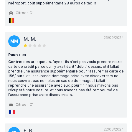
l'aéroport, coût supplémentaire 28 euros de taxi !!!
Citroen C1
25/09/2024
M. M.
MM
Pour:
rien
Contre:
des arnaqueurs. fuyez ! ils n'ont pas voulu prendre notre
carte de crédit parce qu'il y avait écrit "débit" dessus. et il fallait
prendre une assurance supplémentaire pour "assurer" la carte de
15€/jours. et l'assurance dommage prise avec discovercars ne
nous couvrait pas non plus en cas de dommage. il fallait
reprendre une assurance avec eux. pour finir nous n'avons pas
récupéré notre voiture. et nous n'avons pas été remboursé de
l'assurance prise avec discovercars.
Citroen C1
22/08/2024
F. B.