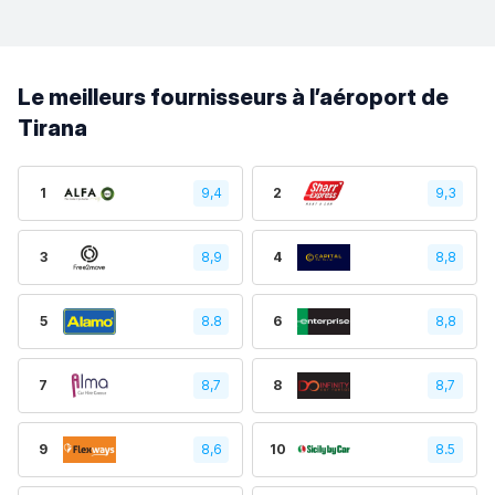
Le meilleurs fournisseurs à l’aéroport de
Tirana
1
9,4
2
9,3
3
8,9
4
8,8
5
8.8
6
8,8
7
8,7
8
8,7
9
8,6
10
8.5