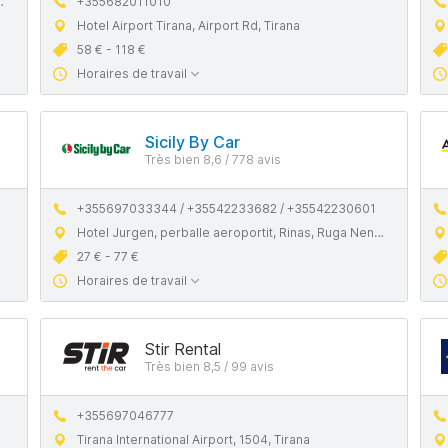
+355682011010
Hotel Airport Tirana, Airport Rd, Tirana
58 € - 118 €
Horaires de travail
Sicily By Car
Très bien 8,6 / 778 avis
+355697033344 / +35542233682 / +35542230601
Hotel Jurgen, perballe aeroportit, Rinas, Ruga Nene Tereza, Tiranë 1504
27 € - 77 €
Horaires de travail
Stir Rental
Très bien 8,5 / 99 avis
+355697046777
Tirana International Airport, 1504, Tirana