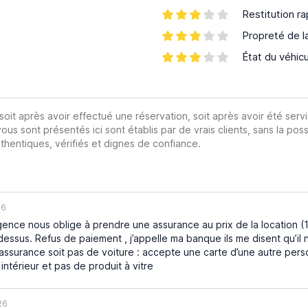
Restitution ra
Propreté de l
État du véhic
 soit après avoir effectué une réservation, soit après avoir été servi
vous sont présentés ici sont établis par de vrais clients, sans la poss
hentiques, vérifiés et dignes de confiance.
26
gence nous oblige à prendre une assurance au prix de la location (1
ulé dessus. Refus de paiement , j’appelle ma banque ils me disent qu’i
t l’assurance soit pas de voiture : accepte une carte d’une autre pe
 intérieur et pas de produit à vitre
26