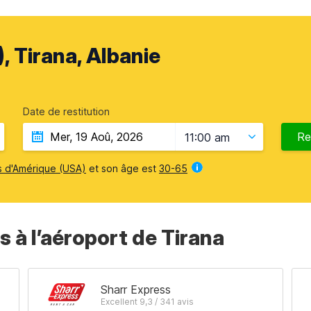
, Tirana, Albanie
Date de restitution
Re
11:00 am
s d'Amérique (USA)
et son âge est
30-65
s à l’aéroport de Tirana
Sharr Express
Excellent 9,3 / 341 avis