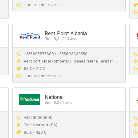
Horaires de travail
Rent Point Albania
Bien 8,3 / 213 avis
+355695875689 / +355693333550
Aeroporti Ndërkombëtar I Tiranës “Nënë Tereza”, Rinas 1504, Tirana
63 € - 217 €
Horaires de travail
National
Bien 8,2 / 1 avis
+35566000900
Tirana Airport (TIA)
86 € - 420 €