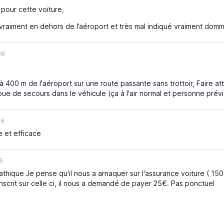
 pour cette voiture,
vraiment en dehors de l’aéroport et très mal indiqué vraiment dom
26
 400 m de l'aéroport sur une route passante sans trottoir, Faire at
oue de secours dans le véhicule (ça à l'air normal et personne prévi
26
e et efficace
5
thique Je pense qu'il nous a arnaquer sur l'assurance voiture ( 15
inscrit sur celle ci, il nous a demandé de payer 25€. Pas ponctuel