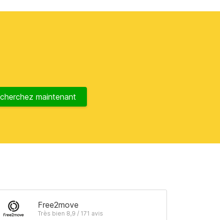
cherchez maintenant
Free2move
Très bien 8,9 / 171 avis