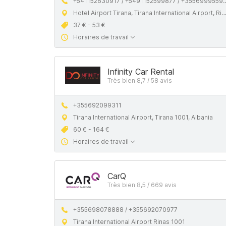
+541152630917 / +5491152599877 / +355699955999
Hotel Airport Tirana, Tirana International Airport, Rinas, Tiranë 1001, Albania
37 € - 53 €
Horaires de travail
Infinity Car Rental
Très bien 8,7 / 58 avis
+355692099311
Tirana International Airport, Tirana 1001, Albania
60 € - 164 €
Horaires de travail
CarQ
Très bien 8,5 / 669 avis
+355698078888 / +355692070977
Tirana International Airport Rinas 1001