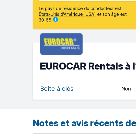
Le pays de résidence du conducteur est
États-Unis d'Amérique (USA)
et son âge est
30-65
EUROCAR Rentals à l
Boîte à clés
Non
Notes et avis récents de