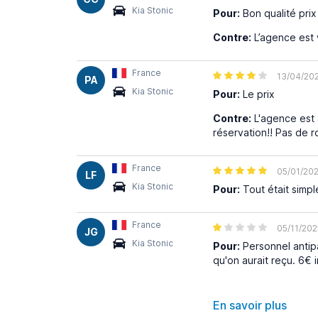
Kia Stonic
Pour:
Bon qualité prix
Contre:
L’agence est 
France
13/04/20
PA
Kia Stonic
Pour:
Le prix
Contre:
L'agence est à
réservation!! Pas de r
France
05/01/20
LF
Kia Stonic
Pour:
Tout était simpl
France
05/11/202
JG
Kia Stonic
Pour:
Personnel antipa
qu'on aurait reçu. 6€ 
En savoir plus