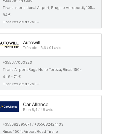
+355694448350
Tirana International Airport, Rruga e Aeroportit, 1053, Albania
84 €
Horaires de travail
Autowill
Très bien 8,6 / 91 avis
+355677000323
Tirana Airport, Ruga Nene Tereza, Rinas 1504
41 € - 71 €
Horaires de travail
Car Alliance
Bien 8,4 / 48 avis
+355682395671 / +355682424133
Rinas 1504, Airport Road Tirane