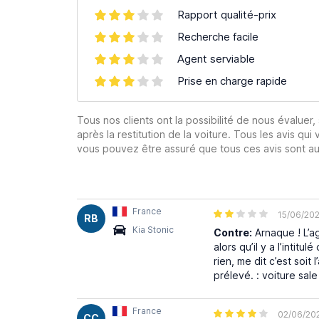
Rapport qualité-prix
Recherche facile
Agent serviable
Prise en charge rapide
Tous nos clients ont la possibilité de nous évaluer,
après la restitution de la voiture. Tous les avis qui 
vous pouvez être assuré que tous ces avis sont aut
France
15/06/20
RB
Kia Stonic
Contre:
Arnaque ! L’a
alors qu’il y a l’intit
rien, me dit c’est soi
prélevé. : voiture sale
France
02/06/20
CC