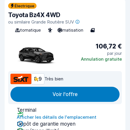
Électrique
Toyota Bz4X 4WD
ou similaire Grande Routière SUV
Automatique
5
Climatisation
4
106,72 €
par jour
Annulation gratuite
8,9
Très bien
Voir l'offre
Terminal
Afficher les détails de l'emplacement
Dépôt de garantie moyen