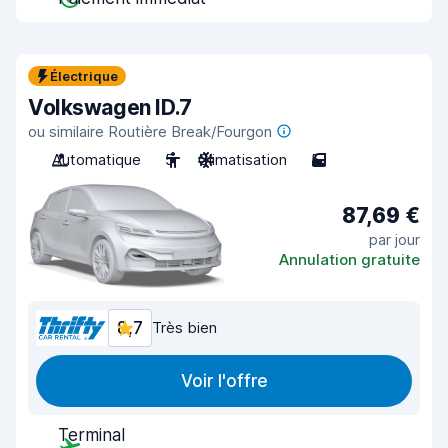
Électrique
Volkswagen ID.7
ou similaire Routière Break/Fourgon
Automatique
5
Climatisation
5
87,69 €
par jour
Annulation gratuite
8,7
Très bien
Voir l'offre
Terminal