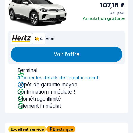
107,18 €
par jour
Annulation gratuite
8,4
Bien
Voir l'offre
Terminal
Afficher les détails de l'emplacement
Dépôt de garantie moyen
Confirmation immédiate !
Kilométrage illimité
Paiement immédiat
Excellent service
Électrique