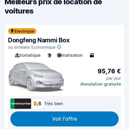
Meilleurs prix de location de
voitures
Électrique
Dongfeng Nammi Box
ou similaire Economique
Automatique
5
Climatisation
4
95,76 €
par jour
Annulation gratuite
8,8
Très bien
Voir l'offre