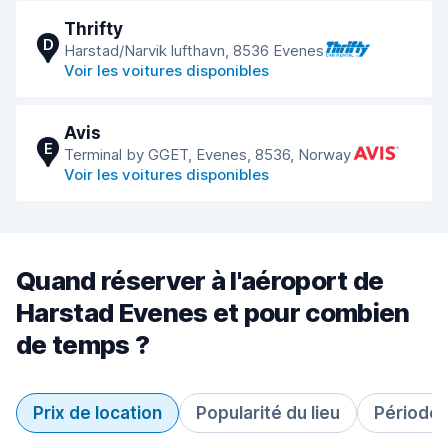
Thrifty
D
Harstad/Narvik lufthavn, 8536 Evenes
Voir les voitures disponibles
Avis
E
Terminal by GGET, Evenes, 8536, Norway
Voir les voitures disponibles
Quand réserver à l'aéroport de
Harstad Evenes et pour combien
de temps ?
Prix de location
Popularité du lieu
Période 