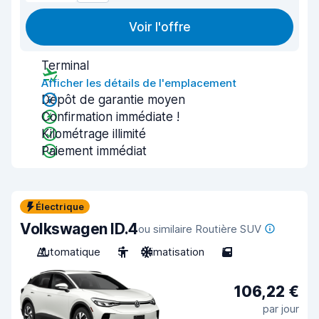
Voir l'offre
Terminal
Afficher les détails de l'emplacement
Dépôt de garantie moyen
Confirmation immédiate !
Kilométrage illimité
Paiement immédiat
Électrique
Volkswagen ID.4
ou similaire Routière SUV
Automatique
5
Climatisation
5
106,22 €
par jour