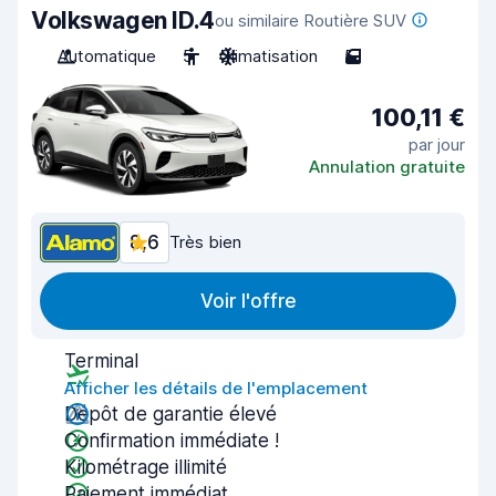
Volkswagen ID.4
ou similaire Routière SUV
Automatique
5
Climatisation
5
100,11 €
par jour
Annulation gratuite
8,6
Très bien
Voir l'offre
Terminal
Afficher les détails de l'emplacement
Dépôt de garantie élevé
Confirmation immédiate !
Kilométrage illimité
Paiement immédiat