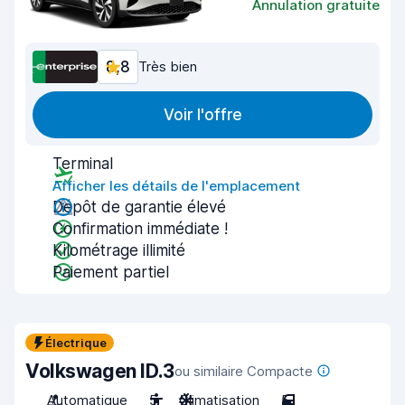
Annulation gratuite
8,8
Très bien
Voir l'offre
Terminal
Afficher les détails de l'emplacement
Dépôt de garantie élevé
Confirmation immédiate !
Kilométrage illimité
Paiement partiel
Électrique
Volkswagen ID.3
ou similaire Compacte
Automatique
5
Climatisation
5