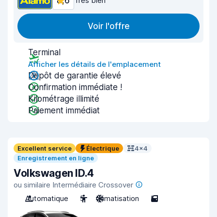
8,6
Très bien
Voir l'offre
Terminal
Afficher les détails de l'emplacement
Dépôt de garantie élevé
Confirmation immédiate !
Kilométrage illimité
Paiement immédiat
Excellent service
Électrique
4x4
Enregistrement en ligne
Volkswagen ID.4
ou similaire Intermédiaire Crossover
Automatique
5
Climatisation
5