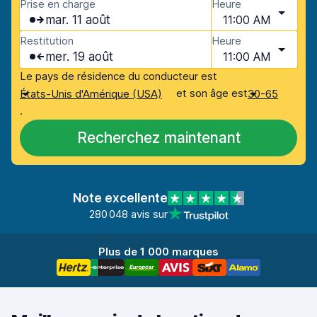
Prise en charge
Heure
mar. 11 août
11:00 AM
Restitution
Heure
mer. 19 août
11:00 AM
Le pays de résidence du conducteur est
et son âge est
États-Unis d'Amérique (USA)
30-65
.
Recherchez maintenant
Note excellente
280 048 avis sur
Plus de 1 000 marques