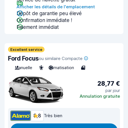
Afficher les détails de l'emplacement
Dépôt de garantie peu élevé
Confirmation immédiate !
Paiement immédiat
Excellent service
Ford Focus
ou similaire Compacte
Manuelle
5
Climatisation
4
28,77 €
par jour
Annulation gratuite
8,8
Très bien