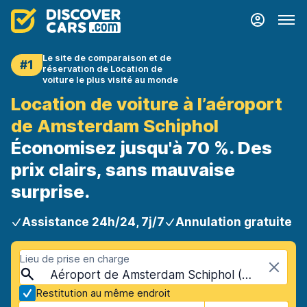
Le site de comparaison et de
#1
réservation de Location de
voiture le plus visité au monde
Location de voiture à l’aéroport
de Amsterdam Schiphol
Économisez jusqu'à 70 %. Des
prix clairs, sans mauvaise
surprise.
Assistance 24h/24, 7j/7
Annulation gratuite
Lieu de prise en charge
Aéroport de Amsterdam Schiphol (AMS), Amsterdam, Pays-Bas
Restitution au même endroit