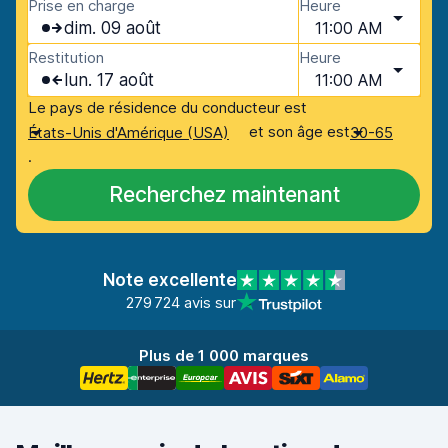
Prise en charge
Heure
dim. 09 août
11:00 AM
Restitution
Heure
lun. 17 août
11:00 AM
Le pays de résidence du conducteur est
et son âge est
États-Unis d'Amérique (USA)
30-65
.
Recherchez maintenant
Note excellente
279 724 avis sur
Plus de 1 000 marques