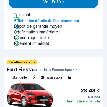
Voir l'offre
Terminal
Afficher les détails de l'emplacement
Dépôt de garantie moyen
Confirmation immédiate !
Kilométrage illimité
Paiement immédiat
Excellent service
Ford Fiesta
ou similaire Economique
Manuelle
5
Climatisation
5
28,48 €
par jour
Annulation gratuite