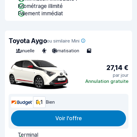
Kilométrage illimité
Paiement immédiat
Toyota Aygo
ou similaire Mini
Manuelle
4
Climatisation
5
27,14 €
par jour
Annulation gratuite
8,1
Bien
Voir l'offre
Terminal