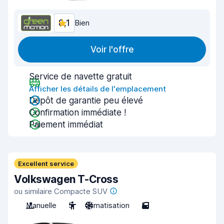
8,1
Bien
Voir l'offre
Service de navette gratuit
Afficher les détails de l'emplacement
Dépôt de garantie peu élevé
Confirmation immédiate !
Paiement immédiat
Excellent service
Volkswagen T-Cross
ou similaire Compacte SUV
Manuelle
5
Climatisation
5