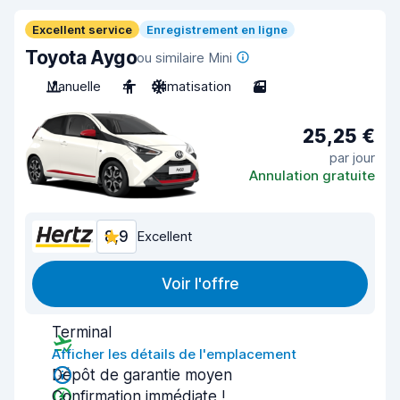
Excellent service
Enregistrement en ligne
Toyota Aygo
ou similaire Mini
Manuelle
4
Climatisation
3
25,25 €
par jour
Annulation gratuite
8,9
Excellent
Voir l'offre
Terminal
Afficher les détails de l'emplacement
Dépôt de garantie moyen
Confirmation immédiate !