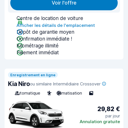
Voir l'offre
Centre de location de voiture
Afficher les détails de l'emplacement
Dépôt de garantie moyen
Confirmation immédiate !
Kilométrage illimité
Paiement immédiat
Enregistrement en ligne
Kia Niro
ou similaire Intermédiaire Crossover
Automatique
5
Climatisation
5
29,82 €
par jour
Annulation gratuite