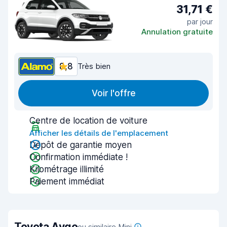
31,71 €
par jour
Annulation gratuite
8,8
Très bien
Voir l'offre
Centre de location de voiture
Afficher les détails de l'emplacement
Dépôt de garantie moyen
Confirmation immédiate !
Kilométrage illimité
Paiement immédiat
Toyota Aygo
ou similaire Mini