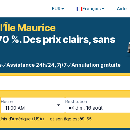
EUR
Français
Aide
l’Île Maurice
 %. Des prix clairs, sans
s
Assistance 24h/24, 7j/7
Annulation gratuite
Heure
Restitution
11:00 AM
dim. 16 août
et son âge est
.
Unis d'Amérique (USA)
30-65