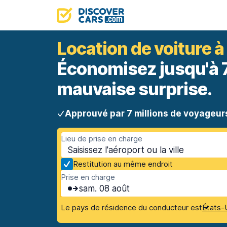
Location de voiture à 
Économisez jusqu'à 70
mauvaise surprise.
Approuvé par 7 millions de voyageur
Lieu de prise en charge
Restitution au même endroit
Prise en charge
sam. 08 août
Le pays de résidence du conducteur est
États-