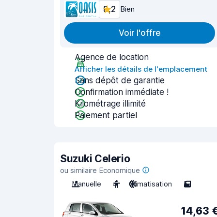
8,2
Bien
Voir l'offre
Agence de location
Afficher les détails de l'emplacement
Sans dépôt de garantie
Confirmation immédiate !
Kilométrage illimité
Paiement partiel
Suzuki Celerio
ou similaire Economique
Manuelle
4
Climatisation
5
14,63 