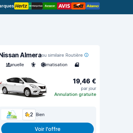
arques
Nissan Almera
ou similaire Routière
Manuelle
5
Climatisation
4
19,46 €
par jour
Annulation gratuite
8,2
Bien
Voir l'offre