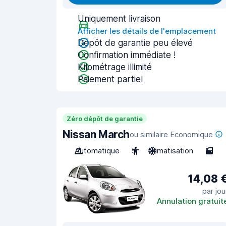
Uniquement livraison
Afficher les détails de l'emplacement
Dépôt de garantie peu élevé
Confirmation immédiate !
Kilométrage illimité
Paiement partiel
Zéro dépôt de garantie
Nissan March
ou similaire Economique
Automatique
5
Climatisation
5
14,08 
par jou
Annulation gratuit