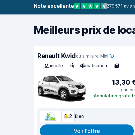
Note excellente
279 571 avis 
Meilleurs prix de loc
Renault Kwid
ou similaire Mini
Manuelle
5
Climatisation
5
13,30 
par jou
Annulation gratuit
8,2
Bien
Voir l'offre