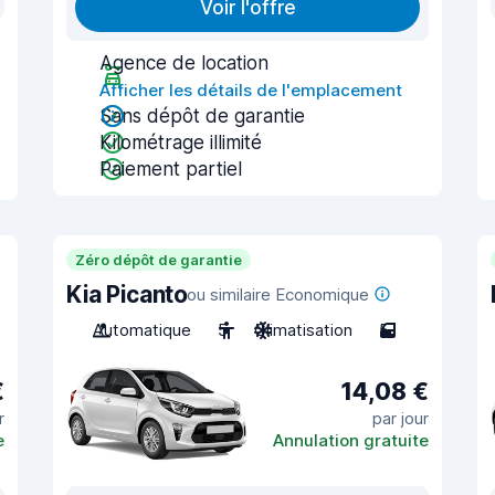
Voir l'offre
Agence de location
Afficher les détails de l'emplacement
Sans dépôt de garantie
Kilométrage illimité
Paiement partiel
Zéro dépôt de garantie
Kia Picanto
ou similaire Economique
Automatique
5
Climatisation
5
€
14,08 €
r
par jour
e
Annulation gratuite