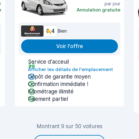
r
par jour
e
Annulation gratuite
8,4
Bien
Voir l'offre
Service d'acceuil
Afficher les détails de l'emplacement
Dépôt de garantie moyen
Confirmation immédiate !
Kilométrage illimité
Paiement partiel
Montrant 9 sur 50 voitures