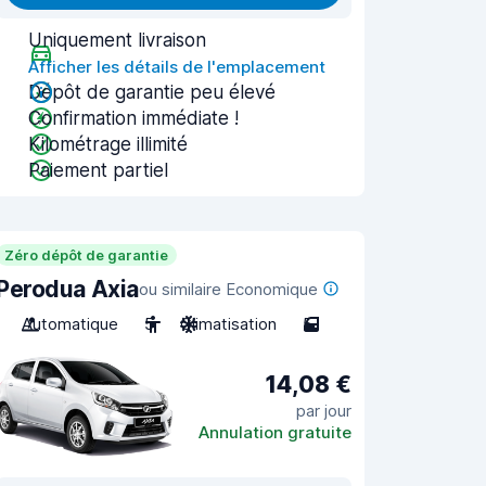
Uniquement livraison
Afficher les détails de l'emplacement
Dépôt de garantie peu élevé
Confirmation immédiate !
Kilométrage illimité
Paiement partiel
Zéro dépôt de garantie
Perodua Axia
ou similaire Economique
Automatique
5
Climatisation
5
14,08 €
par jour
Annulation gratuite