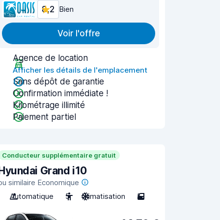
8,2
Bien
Voir l'offre
Agence de location
Afficher les détails de l'emplacement
Sans dépôt de garantie
Confirmation immédiate !
Kilométrage illimité
Paiement partiel
Conducteur supplémentaire gratuit
Hyundai Grand i10
ou similaire Economique
Automatique
5
Climatisation
5