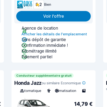
8,2
Bien
Voir l'offre
Agence de location
Afficher les détails de l'emplacement
Sans dépôt de garantie
Confirmation immédiate !
Kilométrage illimité
Paiement partiel
Conducteur supplémentaire gratuit
Honda Jazz
ou similaire Economique
Automatique
5
Climatisation
5
€
14,79 €