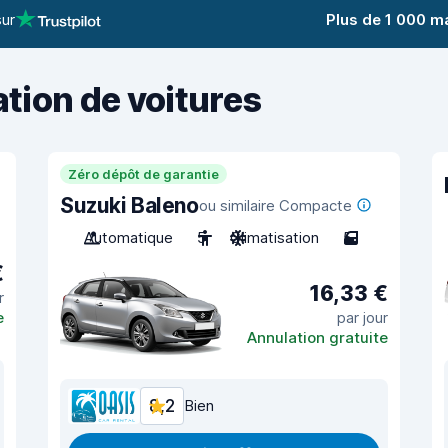
sur
Plus de 1 000 m
ation de voitures
Zéro dépôt de garantie
Suzuki Baleno
ou similaire Compacte
Automatique
5
Climatisation
5
€
16,33 €
r
e
par jour
Annulation gratuite
8,2
Bien