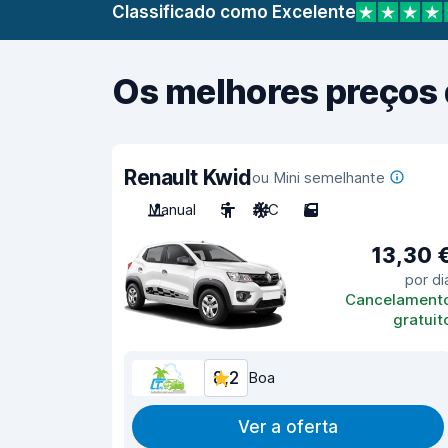
Classificado como Excelente
Os melhores preços 
Renault Kwid
ou Mini semelhante
Manual
5
A/C
5
13,30 
por di
Cancelament
gratuit
8,2
Boa
Ver a oferta