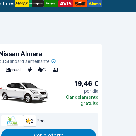
edores
Nissan Almera
ou Standard semelhante
Manual
5
A/C
4
19,46 €
por dia
Cancelamento
gratuito
8,2
Boa
Ver a oferta