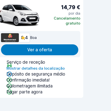
14,79 €
por dia
Cancelamento
gratuito
8,4
Boa
Ver a oferta
Serviço de receção
Mostrar detalhes da localização
Depósito de segurança médio
Confirmação imediata!
Quilometragem ilimitada
Pagar parte agora