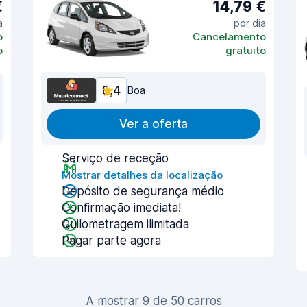
€
14,79 €
a
por dia
o
Cancelamento
o
gratuito
8,4
Boa
Ver a oferta
Serviço de receção
Mostrar detalhes da localização
Depósito de segurança médio
Confirmação imediata!
Quilometragem ilimitada
Pagar parte agora
A mostrar 9 de 50 carros