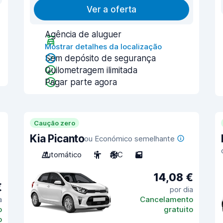
Ver a oferta
Agência de aluguer
Mostrar detalhes da localização
Sem depósito de segurança
Quilometragem ilimitada
Pagar parte agora
Caução zero
Kia Picanto
ou Económico semelhante
Automático
5
A/C
5
14,08 €
€
por dia
a
Cancelamento
o
gratuito
o