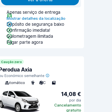
Apenas serviço de entrega
Mostrar detalhes da localização
Depósito de segurança baixo
Confirmação imediata!
Quilometragem ilimitada
Pagar parte agora
Caução zero
Perodua Axia
ou Económico semelhante
Automático
5
A/C
5
14,08 €
por dia
Cancelamento
gratuito