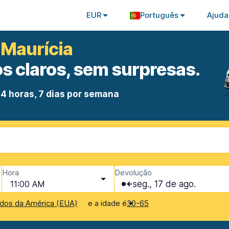
EUR
Português
Ajuda
 Maurícia
s claros, sem surpresas.
4 horas, 7 dias por semana
Hora
Devolução
11:00 AM
seg., 17 de ago.
e a idade é
dos da América (EUA)
30-65