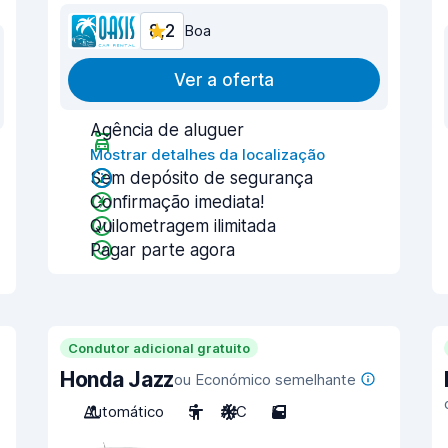
8,2
Boa
Ver a oferta
Agência de aluguer
Mostrar detalhes da localização
Sem depósito de segurança
Confirmação imediata!
Quilometragem ilimitada
Pagar parte agora
Condutor adicional gratuito
Honda Jazz
ou Económico semelhante
Automático
5
A/C
5