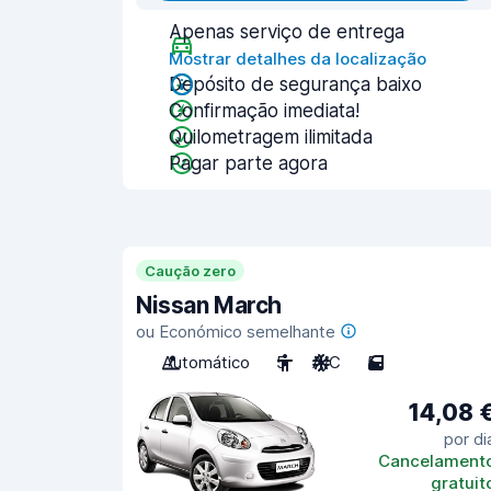
Apenas serviço de entrega
Mostrar detalhes da localização
Depósito de segurança baixo
Confirmação imediata!
Quilometragem ilimitada
Pagar parte agora
Caução zero
Nissan March
ou Económico semelhante
Automático
5
A/C
5
14,08 
por di
Cancelament
gratuit