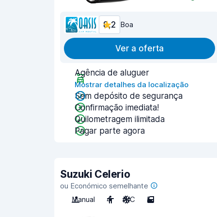
8,2
Boa
Ver a oferta
Agência de aluguer
Mostrar detalhes da localização
Sem depósito de segurança
Confirmação imediata!
Quilometragem ilimitada
Pagar parte agora
Suzuki Celerio
ou Económico semelhante
Manual
4
A/C
5