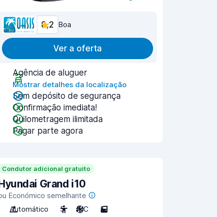
8,2
Boa
Ver a oferta
Agência de aluguer
Mostrar detalhes da localização
Sem depósito de segurança
Confirmação imediata!
Quilometragem ilimitada
Pagar parte agora
Condutor adicional gratuito
Hyundai Grand i10
ou Económico semelhante
Automático
5
A/C
5