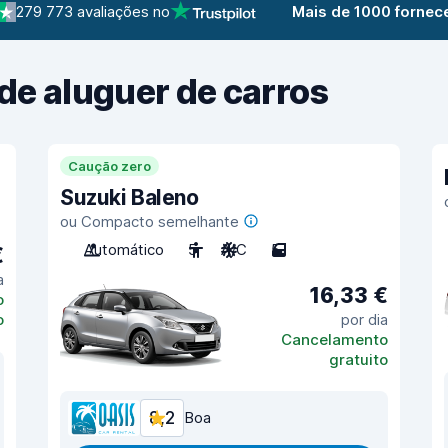
279 773 avaliações no
Mais de 1000 fornec
de aluguer de carros
Caução zero
Suzuki Baleno
ou Compacto semelhante
Automático
5
A/C
5
€
a
16,33 €
o
o
por dia
Cancelamento
gratuito
8,2
Boa