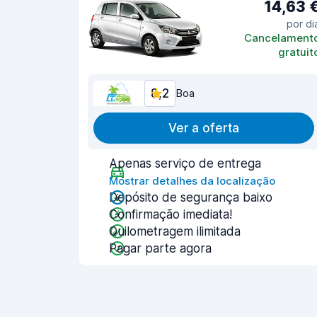
14,63 
por di
Cancelament
gratuit
8,2
Boa
Ver a oferta
Apenas serviço de entrega
Mostrar detalhes da localização
Depósito de segurança baixo
Confirmação imediata!
Quilometragem ilimitada
Pagar parte agora