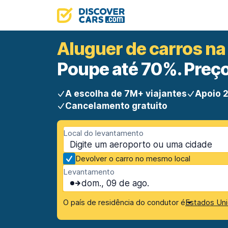
Aluguer de carros na
Poupe até 70%. Preço
A escolha de 7M+ viajantes
Apoio 2
Cancelamento gratuito
Local do levantamento
Devolver o carro no mesmo local
Levantamento
dom., 09 de ago.
O país de residência do condutor é
Estados Uni