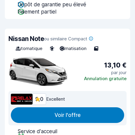
Dépôt de garantie peu élevé
Paiement partiel
Nissan Note
ou similaire Compact
Automatique
5
Climatisation
5
13,10 €
par jour
Annulation gratuite
9,0
Excellent
Voir l'offre
Service d'acceuil