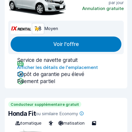
par jour
Annulation gratuite
7,8
Moyen
Voir l'offre
Service de navette gratuit
Afficher les détails de l'emplacement
Dépôt de garantie peu élevé
Paiement partiel
Conducteur supplémentaire gratuit
Honda Fit
ou similaire Economy
Automatique
5
Climatisation
5