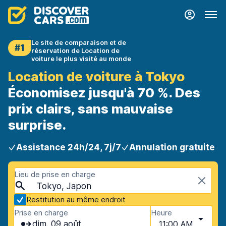
Le site de comparaison et de
#1
réservation de Location de
voiture le plus visité au monde
Location de voiture à Tokyo
Économisez jusqu'à 70 %. Des
prix clairs, sans mauvaise
surprise.
Assistance 24h/24, 7j/7
Annulation gratuite
Lieu de prise en charge
Tokyo, Japon
Restitution au même endroit
Prise en charge
Heure
dim. 09 août
11:00 AM