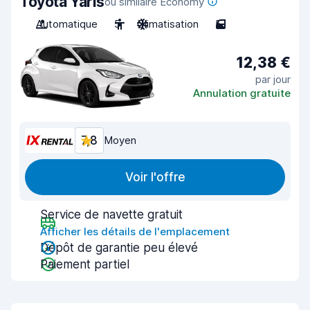
Toyota Yaris
ou similaire Economy
Automatique
5
Climatisation
5
12,38 €
par jour
Annulation gratuite
7,8
Moyen
Voir l'offre
Service de navette gratuit
Afficher les détails de l'emplacement
Dépôt de garantie peu élevé
Paiement partiel