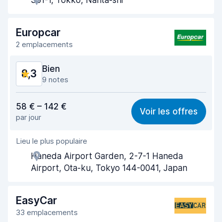
351-1, Tokko, Narita-shi
Prise en charge rapide
7,9
Restitution rapide
8,4
Europcar
2 emplacements
Propreté de la voiture
8,4
Bien
8,3
État du véhicule
8,4
9 notes
Rapport qualité-prix
7,9
58 € – 142 €
Voir les offres
par jour
Recherche facile
8,4
Lieu le plus populaire
Agent serviable
8,1
Haneda Airport Garden, 2-7-1 Haneda
Prise en charge rapide
8,3
Airport, Ota-ku, Tokyo 144-0041, Japan
Restitution rapide
8,6
EasyCar
Propreté de la voiture
8,3
33 emplacements