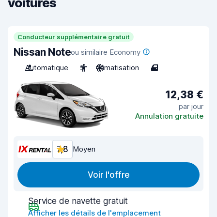
voitures
Conducteur supplémentaire gratuit
Nissan Note
ou similaire Economy
Automatique
5
Climatisation
4
12,38 €
par jour
Annulation gratuite
7,8
Moyen
Voir l'offre
Service de navette gratuit
Afficher les détails de l'emplacement