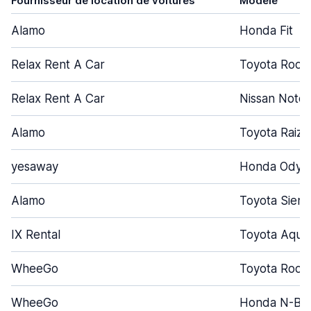
Fournisseur de location de voitures
Modèle
Alamo
Honda Fit
Relax Rent A Car
Toyota Roo
Relax Rent A Car
Nissan Note
Alamo
Toyota Raize
yesaway
Honda Odys
Alamo
Toyota Sient
IX Rental
Toyota Aqua
WheeGo
Toyota Roo
WheeGo
Honda N-Bo