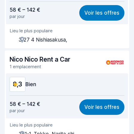
Rapport qualité-prix
8,3
58 € – 142 €
Voir les offres
par jour
Recherche facile
8,2
Lieu le plus populaire
Agent serviable
8,5
3 27 4 Nishiasakusa,
Prise en charge rapide
8,0
Restitution rapide
8,2
Nico Nico Rent a Car
1 emplacement
Propreté de la voiture
8,8
8,3
État du véhicule
Bien
8,8
Rapport qualité-prix
8,2
58 € – 142 €
Voir les offres
par jour
Recherche facile
8,3
Lieu le plus populaire
Agent serviable
8,2