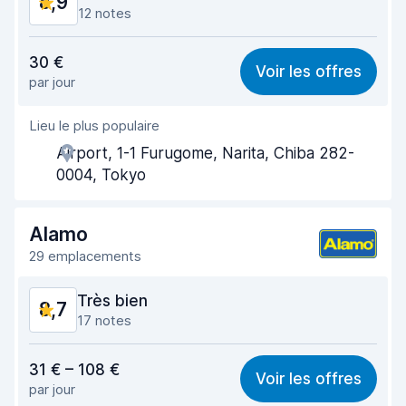
8,9
12 notes
Rapport qualité-prix
9,0
30 €
Voir les offres
par jour
Recherche facile
8,9
Lieu le plus populaire
Agent serviable
9,0
Airport, 1-1 Furugome, Narita, Chiba 282-
Prise en charge rapide
8,8
0004, Tokyo
Restitution rapide
9,2
Alamo
Propreté de la voiture
8,7
29 emplacements
État du véhicule
8,9
Très bien
8,7
17 notes
Rapport qualité-prix
8,5
31 € – 108 €
Voir les offres
par jour
Recherche facile
8,3