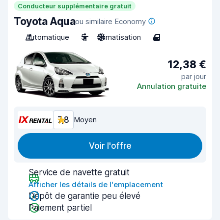
Conducteur supplémentaire gratuit
Toyota Aqua
ou similaire Economy
Automatique
5
Climatisation
4
12,38 €
par jour
Annulation gratuite
7,8
Moyen
Voir l'offre
Service de navette gratuit
Afficher les détails de l'emplacement
Dépôt de garantie peu élevé
Paiement partiel