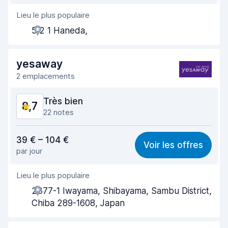
Lieu le plus populaire
Agent serviable
8,7
5 2 1 Haneda,
Prise en charge rapide
8,2
Restitution rapide
8,4
yesaway
2 emplacements
Propreté de la voiture
9,4
Très bien
8,7
État du véhicule
9,3
22 notes
Rapport qualité-prix
8,6
39 € – 104 €
Voir les offres
par jour
Recherche facile
8,6
Lieu le plus populaire
Agent serviable
8,8
2377-1 Iwayama, Shibayama, Sambu District,
Prise en charge rapide
8,5
Chiba 289-1608, Japan
Restitution rapide
8,9