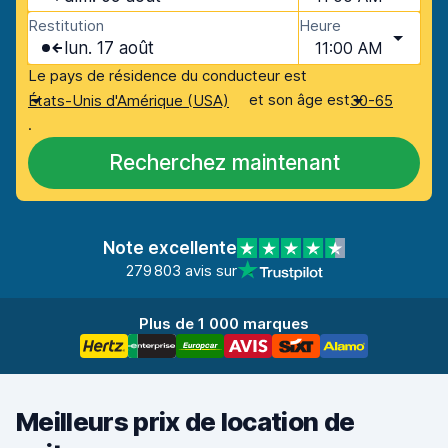
Restitution
Heure
lun. 17 août
11:00 AM
Le pays de résidence du conducteur est
et son âge est
États-Unis d'Amérique (USA)
30-65
.
Recherchez maintenant
Note excellente
279 803 avis sur
Plus de 1 000 marques
Meilleurs prix de location de