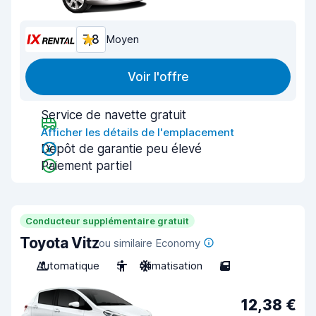
7,8
Moyen
Voir l'offre
Service de navette gratuit
Afficher les détails de l'emplacement
Dépôt de garantie peu élevé
Paiement partiel
Conducteur supplémentaire gratuit
Toyota Vitz
ou similaire Economy
Automatique
5
Climatisation
5
12,38 €