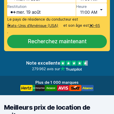
Restitution
Heure
mer. 19 août
11:00 AM
Le pays de résidence du conducteur est
et son âge est
États-Unis d'Amérique (USA)
30-65
.
Recherchez maintenant
Note excellente
279 962 avis sur
Plus de 1 000 marques
Meilleurs prix de location de