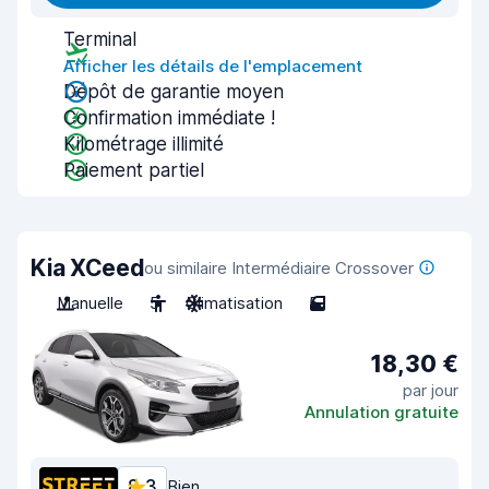
Terminal
Afficher les détails de l'emplacement
Dépôt de garantie moyen
Confirmation immédiate !
Kilométrage illimité
Paiement partiel
Kia XCeed
ou similaire Intermédiaire Crossover
Manuelle
5
Climatisation
5
18,30 €
par jour
Annulation gratuite
8,3
Bien