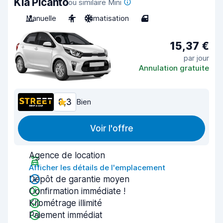
Kia Picanto
ou similaire Mini
Manuelle
4
Climatisation
4
15,37 €
par jour
Annulation gratuite
8,3
Bien
Voir l'offre
Agence de location
Afficher les détails de l'emplacement
Dépôt de garantie moyen
Confirmation immédiate !
Kilométrage illimité
Paiement immédiat