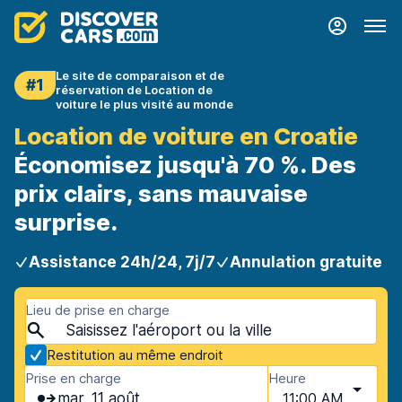
Le site de comparaison et de
#1
réservation de Location de
voiture le plus visité au monde
Location de voiture en Croatie
Économisez jusqu'à 70 %. Des
prix clairs, sans mauvaise
surprise.
Assistance 24h/24, 7j/7
Annulation gratuite
Lieu de prise en charge
Restitution au même endroit
Prise en charge
Heure
mar. 11 août
11:00 AM