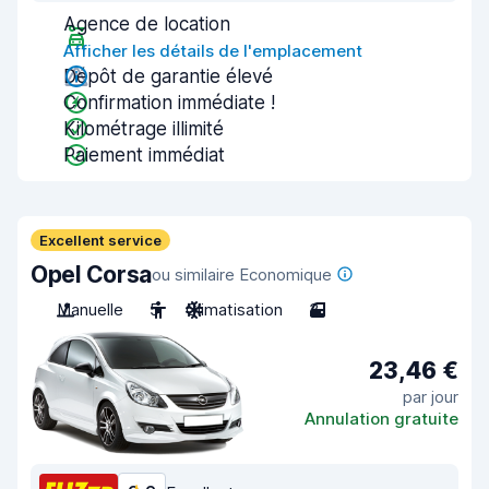
Agence de location
Afficher les détails de l'emplacement
Dépôt de garantie élevé
Confirmation immédiate !
Kilométrage illimité
Paiement immédiat
Excellent service
Opel Corsa
ou similaire Economique
Manuelle
5
Climatisation
3
23,46 €
par jour
Annulation gratuite