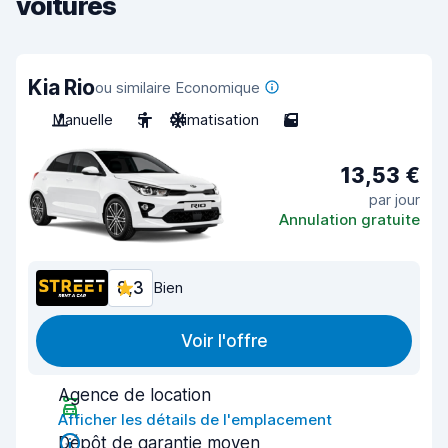
voitures
Kia Rio
ou similaire Economique
Manuelle
5
Climatisation
5
13,53 €
par jour
Annulation gratuite
8,3
Bien
Voir l'offre
Agence de location
Afficher les détails de l'emplacement
Dépôt de garantie moyen