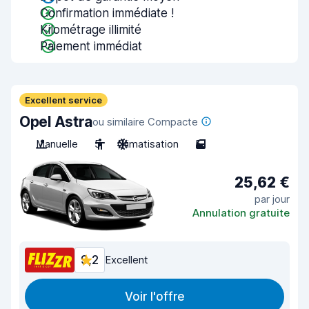
Confirmation immédiate !
Kilométrage illimité
Paiement immédiat
Excellent service
Opel Astra
ou similaire Compacte
Manuelle
5
Climatisation
5
25,62 €
par jour
Annulation gratuite
9,2
Excellent
Voir l'offre