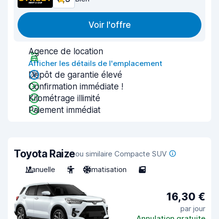
Voir l'offre
Agence de location
Afficher les détails de l'emplacement
Dépôt de garantie élevé
Confirmation immédiate !
Kilométrage illimité
Paiement immédiat
Toyota Raize
ou similaire Compacte SUV
Manuelle
5
Climatisation
5
16,30 €
par jour
Annulation gratuite