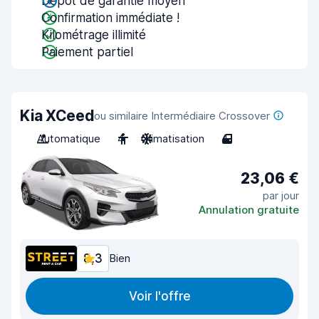
Dépôt de garantie moyen
Confirmation immédiate !
Kilométrage illimité
Paiement partiel
Kia XCeed
ou similaire Intermédiaire Crossover
Automatique
4
Climatisation
4
23,06 €
par jour
Annulation gratuite
8,3
Bien
Voir l'offre