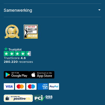
Samenwerking
TrustScore
4.6
280.220
recensies