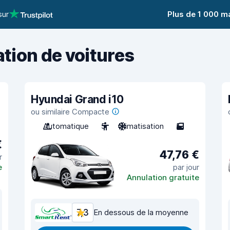
sur
Plus de 1 000 m
ation de voitures
Hyundai Grand i10
ou similaire Compacte
Automatique
5
Climatisation
5
€
47,76 €
r
e
par jour
Annulation gratuite
7,3
En dessous de la moyenne