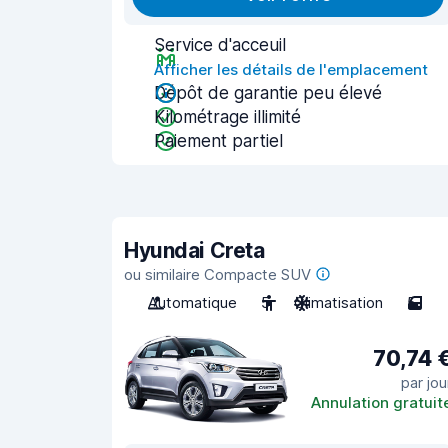
Service d'acceuil
Afficher les détails de l'emplacement
Dépôt de garantie peu élevé
Kilométrage illimité
Paiement partiel
Hyundai Creta
ou similaire Compacte SUV
Automatique
5
Climatisation
5
70,74 
par jou
Annulation gratuit