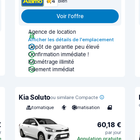
8,4
Bien
Voir l'offre
Agence de location
Afficher les détails de l'emplacement
Dépôt de garantie peu élevé
Confirmation immédiate !
Kilométrage illimité
Paiement immédiat
Kia Soluto
ou similaire Compacte
Automatique
4
Climatisation
4
€
60,18 €
r
par jour
e
Annulation gratuite