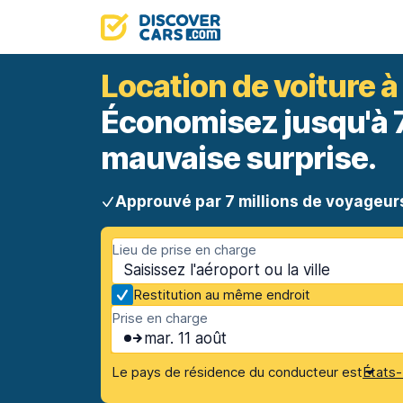
Location de voiture 
Économisez jusqu'à 70
mauvaise surprise.
Approuvé par 7 millions de voyageur
Lieu de prise en charge
Restitution au même endroit
Prise en charge
mar. 11 août
Le pays de résidence du conducteur est
États-