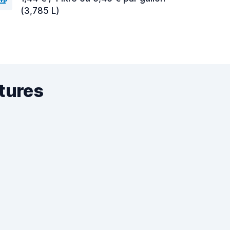
(3,785 L)
itures