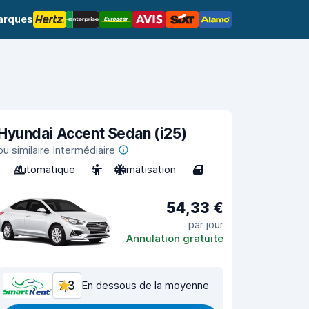
arques
Hyundai Accent Sedan (i25)
ou similaire Intermédiaire
Automatique
5
Climatisation
4
54,33 €
par jour
Annulation gratuite
7,3
En dessous de la moyenne