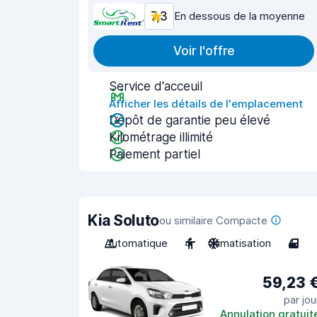
7,3
En dessous de la moyenne
Voir l'offre
Service d'acceuil
Afficher les détails de l'emplacement
Dépôt de garantie peu élevé
Kilométrage illimité
Paiement partiel
Kia Soluto
ou similaire Compacte
Automatique
4
Climatisation
4
59,23 
par jou
Annulation gratuit