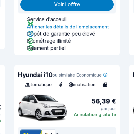
Voir l'offre
Service d'acceuil
Afficher les détails de l'emplacement
Dépôt de garantie peu élevé
Kilométrage illimité
Paiement partiel
Hyundai i10
ou similaire Economique
Automatique
4
Climatisation
4
56,39 €
€
par jour
r
Annulation gratuite
e