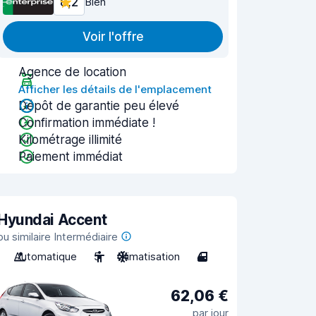
8,2
Bien
Voir l'offre
Agence de location
Afficher les détails de l'emplacement
Dépôt de garantie peu élevé
Confirmation immédiate !
Kilométrage illimité
Paiement immédiat
Hyundai Accent
ou similaire Intermédiaire
Automatique
5
Climatisation
4
62,06 €
par jour