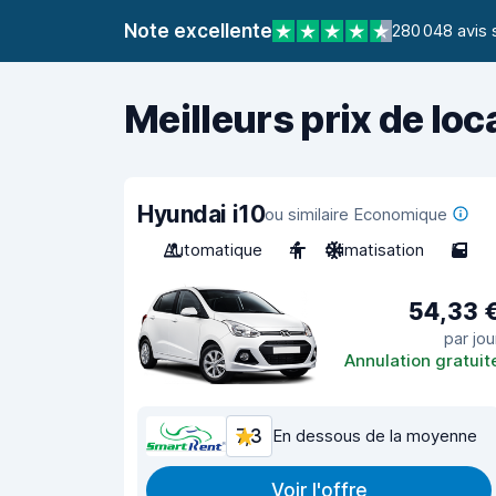
Note excellente
280 048 avis 
Meilleurs prix de loc
Hyundai i10
ou similaire Economique
Automatique
4
Climatisation
5
54,33 
par jou
Annulation gratuit
7,3
En dessous de la moyenne
Voir l'offre