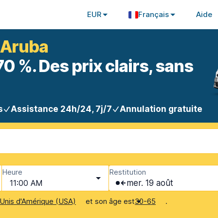
EUR
Français
Aide
à Aruba
 %. Des prix clairs, sans
s
Assistance 24h/24, 7j/7
Annulation gratuite
Heure
Restitution
11:00 AM
mer. 19 août
et son âge est
.
Unis d'Amérique (USA)
30-65