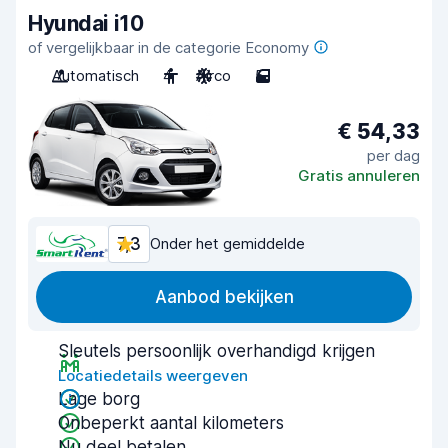
Hyundai i10
of vergelijkbaar in de categorie Economy
Automatisch
4
Airco
5
€ 54,33
per dag
Gratis annuleren
7,3
Onder het gemiddelde
Aanbod bekijken
Sleutels persoonlijk overhandigd krijgen
Locatiedetails weergeven
Lage borg
Onbeperkt aantal kilometers
Nu deel betalen