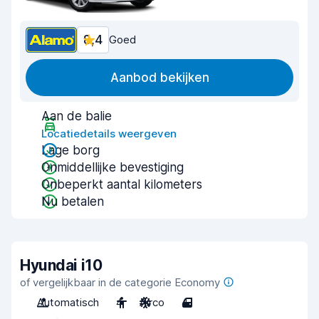
8,4
Goed
Aanbod bekijken
Aan de balie
Locatiedetails weergeven
Lage borg
Onmiddellijke bevestiging
Onbeperkt aantal kilometers
Nu betalen
Hyundai i10
of vergelijkbaar in de categorie Economy
Automatisch
4
Airco
4