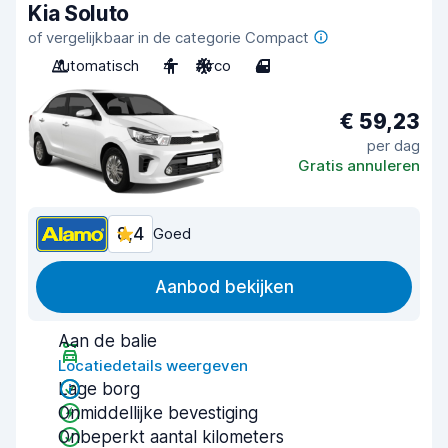
Kia Soluto
of vergelijkbaar in de categorie Compact
Automatisch
4
Airco
4
€ 59,23
per dag
Gratis annuleren
8,4
Goed
Aanbod bekijken
Aan de balie
Locatiedetails weergeven
Lage borg
Onmiddellijke bevestiging
Onbeperkt aantal kilometers