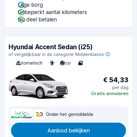
Lage borg
Onbeperkt aantal kilometers
Nu deel betalen
Hyundai Accent Sedan (i25)
of vergelijkbaar in de categorie Middenklasse
Automatisch
5
Airco
4
€ 54,33
per dag
Gratis annuleren
7,3
Onder het gemiddelde
Aanbod bekijken