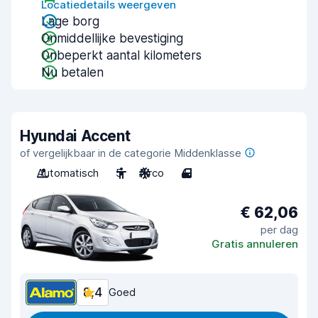
Locatiedetails weergeven
Lage borg
Onmiddellijke bevestiging
Onbeperkt aantal kilometers
Nu betalen
Hyundai Accent
of vergelijkbaar in de categorie Middenklasse
Automatisch
5
Airco
4
€ 62,06
per dag
Gratis annuleren
8,4
Goed