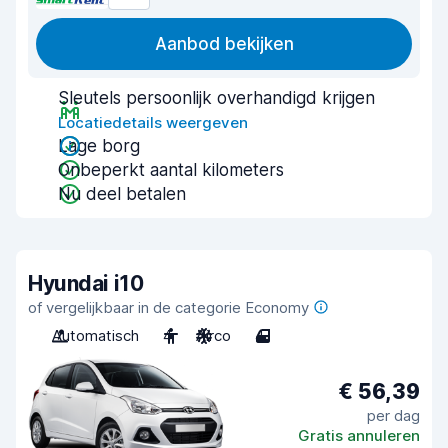
Aanbod bekijken
Sleutels persoonlijk overhandigd krijgen
Locatiedetails weergeven
Lage borg
Onbeperkt aantal kilometers
Nu deel betalen
Hyundai i10
of vergelijkbaar in de categorie Economy
Automatisch
4
Airco
4
€ 56,39
per dag
Gratis annuleren