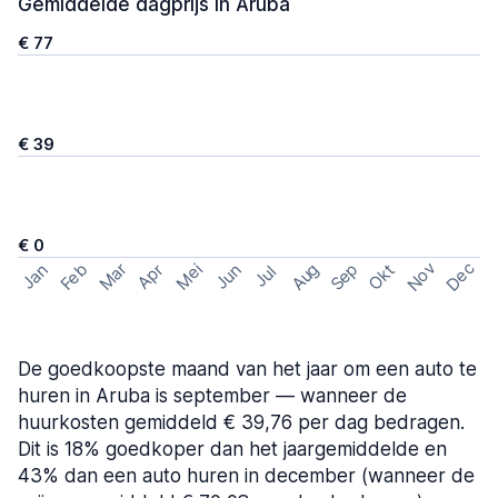
Gemiddelde dagprijs in Aruba
€ 77
€ 39
€ 0
Nov
Dec
Feb
Aug
Sep
Mar
Mei
Okt
Jan
Apr
Jun
Jul
De goedkoopste maand van het jaar om een auto te
huren in Aruba is september — wanneer de
huurkosten gemiddeld € 39,76 per dag bedragen.
Dit is 18% goedkoper dan het jaargemiddelde en
43% dan een auto huren in december (wanneer de