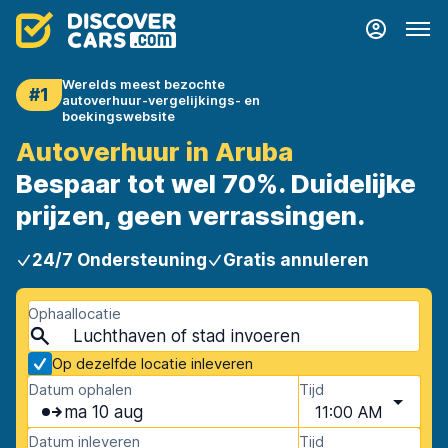
Werelds meest bezochte
#1
autoverhuur-vergelijkings- en
boekingswebsite
Autoverhuur in Aruba
Bespaar tot wel 70%. Duidelijke
prijzen, geen verrassingen.
24/7 Ondersteuning
Gratis annuleren
Ophaallocatie
Op dezelfde locatie inleveren
Datum ophalen
Tijd
ma 10 aug
11:00 AM
Datum inleveren
Tijd