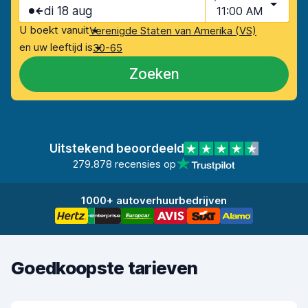
di 18 aug
11:00 AM
U boekt vanuit
Verenigde Staten van Amerika (VS)
en uw leeftijd is
30-65
Zoeken
Uitstekend beoordeeld
279.878 recensies op
1000+ autoverhuurbedrijven
Goedkoopste tarieven