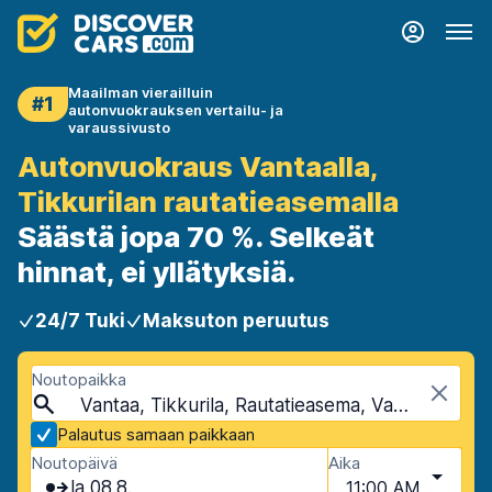
Maailman vierailluin
#1
autonvuokrauksen vertailu- ja
varaussivusto
Autonvuokraus Vantaalla,
Tikkurilan rautatieasemalla
Säästä jopa 70 %. Selkeät
hinnat, ei yllätyksiä.
24/7 Tuki
Maksuton peruutus
Noutopaikka
Vantaa, Tikkurila, Rautatieasema, Vantaa, Suomi
Palautus samaan paikkaan
Noutopäivä
Aika
la 08.8.
11:00 AM