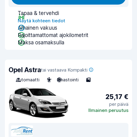
Tapaa & tervehdi
Näytä kohteen tiedot
Alhainen vakuus
Rajoittamattomat ajokilometrit
Maksa osamaksulla
Opel Astra
tai vastaava Kompakti
Automaatti
5
Ilmastointi
5
25,17 €
per päivä
Ilmainen peruutus