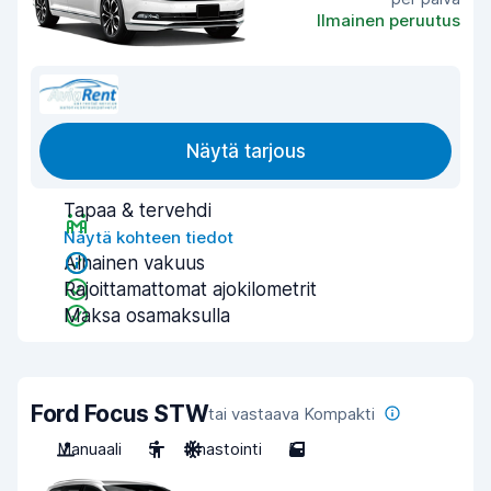
Ilmainen peruutus
Näytä tarjous
Tapaa & tervehdi
Näytä kohteen tiedot
Alhainen vakuus
Rajoittamattomat ajokilometrit
Maksa osamaksulla
Ford Focus STW
tai vastaava Kompakti
Manuaali
5
Ilmastointi
5