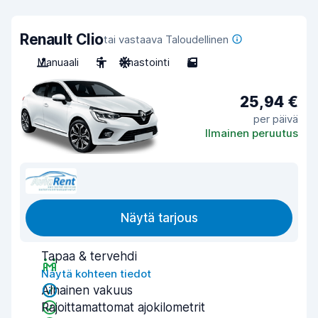
Renault Clio
tai vastaava Taloudellinen
Manuaali
5
Ilmastointi
5
25,94 €
per päivä
Ilmainen peruutus
Näytä tarjous
Tapaa & tervehdi
Näytä kohteen tiedot
Alhainen vakuus
Rajoittamattomat ajokilometrit