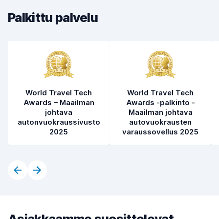
Auton kunto
8,1
Palkittu palvelu
World Travel Tech
World Travel Tech
Awards – Maailman
Awards -palkinto -
johtava
Maailman johtava
autonvuokraussivusto
autovuokrausten
2025
varaussovellus 2025
Asiakkaamme suosittelevat