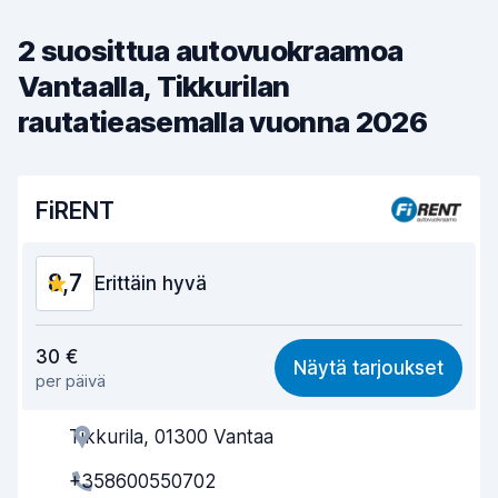
2 suosittua autovuokraamoa
Vantaalla, Tikkurilan
rautatieasemalla vuonna 2026
FiRENT
8,7
Erittäin hyvä
Vastine rahalle
8,9
30 €
Näytä tarjoukset
per päivä
Löytämisen helppous
8,2
Tikkurila, 01300 Vantaa
Toimihenkilön avuliaisuus
8,9
+358600550702
Noutonopeus
8,0