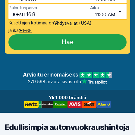
Palautuspäivä
Aika
su 16.8.
11:00 AM
Kuljettajan kotimaa on
Yhdysvallat (USA)
ja ikä
30-65
Hae
Arvioitu erinomaiseksi
279 598 arviota sivustolla
Yli 1 000 brändiä
Edullisimpia autonvuokraushintoja