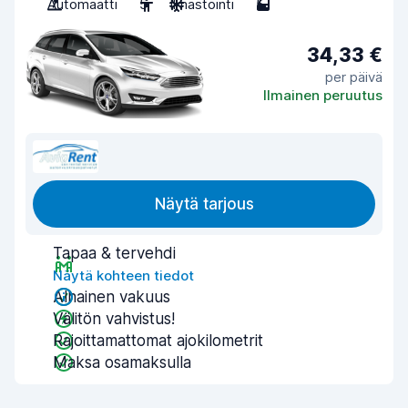
Automaatti
5
Ilmastointi
5
34,33 €
per päivä
Ilmainen peruutus
Näytä tarjous
Tapaa & tervehdi
Näytä kohteen tiedot
Alhainen vakuus
Välitön vahvistus!
Rajoittamattomat ajokilometrit
Maksa osamaksulla