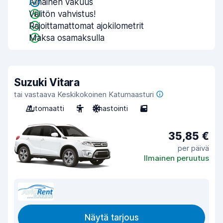
Alhainen vakuus
Välitön vahvistus!
Rajoittamattomat ajokilometrit
Maksa osamaksulla
Suzuki Vitara
tai vastaava Keskikokoinen Katumaasturi
Automaatti
5
Ilmastointi
5
35,85 €
per päivä
Ilmainen peruutus
Näytä tarjous