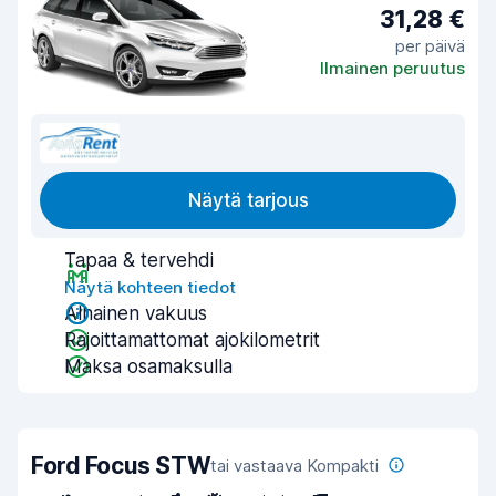
31,28 €
per päivä
Ilmainen peruutus
Näytä tarjous
Tapaa & tervehdi
Näytä kohteen tiedot
Alhainen vakuus
Rajoittamattomat ajokilometrit
Maksa osamaksulla
Ford Focus STW
tai vastaava Kompakti