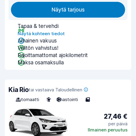
Näytä tarjous
Tapaa & tervehdi
Näytä kohteen tiedot
Alhainen vakuus
Välitön vahvistus!
Rajoittamattomat ajokilometrit
Maksa osamaksulla
Kia Rio
tai vastaava Taloudellinen
Automaatti
5
Ilmastointi
5
27,46 €
per päivä
Ilmainen peruutus