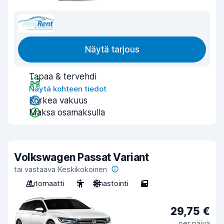
Näytä tarjous
Tapaa & tervehdi
Näytä kohteen tiedot
Korkea vakuus
Maksa osamaksulla
Volkswagen Passat Variant
tai vastaava Keskikokoinen
Automaatti
5
Ilmastointi
5
29,75 €
per päivä