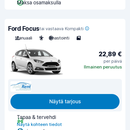
Maksa osamaksulla
Ford Focus
tai vastaava Kompakti
Manuaali
5
Ilmastointi
5
22,89 €
per päivä
Ilmainen peruutus
Näytä tarjous
Tapaa & tervehdi
Näytä kohteen tiedot