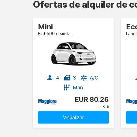
Ofertas de alquiler de 
Mini
Ec
Fiat 500 o similar
Lanci
4
3
A/C
Man.
EUR 80.26
día
Visualizar