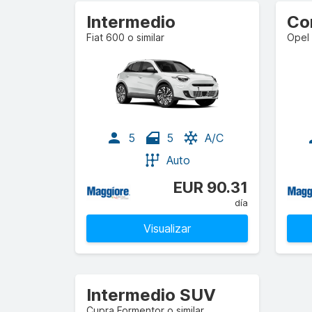
Intermedio
Co
Fiat 600 o similar
Opel 
5
5
A/C
Auto
EUR 90.31
día
Visualizar
Intermedio SUV
Cupra Formentor o similar