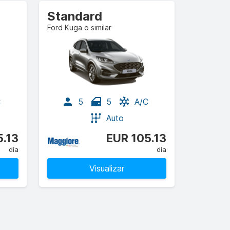
Standard
Ford Kuga o similar
C
5
5
A/C
Auto
5.13
EUR 105.13
día
día
Visualizar