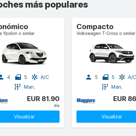
coches más populares
onómico
Compacto
a Ypsilon o similar
Volkswagen T-Cross o similar
4
5
A/C
5
5
A/
Man.
Man.
EUR 81.90
EUR 86
día
Visualizar
Visualizar