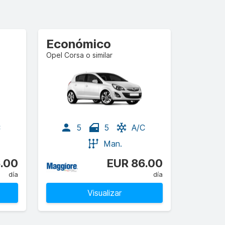
Económico
Opel Corsa o similar
C
5
5
A/C
Man.
.00
EUR 86.00
día
día
Visualizar