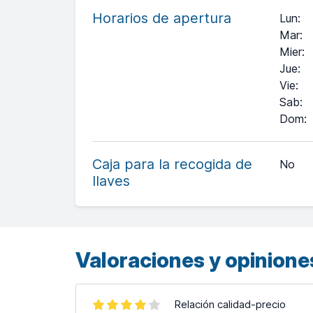
Horarios de apertura
Lun
:
Mar
:
Mier
:
Jue
:
Vie
:
Sab
:
Dom
:
+
−
Caja para la recogida de
No
llaves
Leaflet
| ©
OpenStreetMap
contributors ©
CARTO
Valoraciones y opiniones
Relación calidad-precio