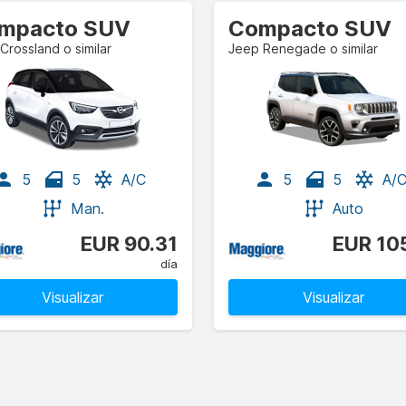
mpacto SUV
Compacto SUV
Crossland o similar
Jeep Renegade o similar
5
5
A/C
5
5
A/
Man.
Auto
EUR 90.31
EUR 10
día
Visualizar
Visualizar