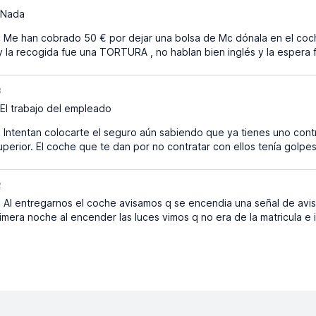
Nada
:
Me han cobrado 50 € por dejar una bolsa de Mc dónala en el coc
y la recogida fue una TORTURA , no hablan bien inglés y la espera 
3
El trabajo del empleado
:
Intentan colocarte el seguro aún sabiendo que ya tienes uno cont
perior. El coche que te dan por no contratar con ellos tenía golpe
2
:
Al entregarnos el coche avisamos q se encendia una señal de aviso
rimera noche al encender las luces vimos q no era de la matricula e