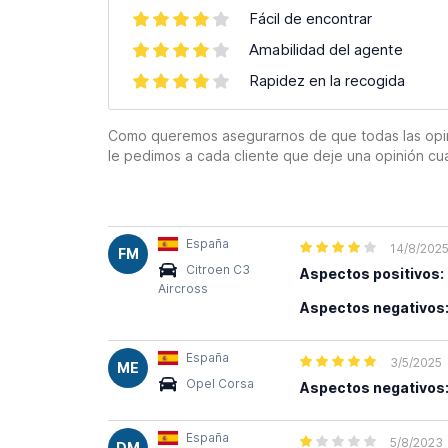
Fácil de encontrar
Amabilidad del agente
Rapidez en la recogida
Como queremos asegurarnos de que todas las opinion
le pedimos a cada cliente que deje una opinión cu
España
14/8/202
FM
Citroen C3
Aspectos positivos:
Aircross
Aspectos negativos
España
3/5/2025
ME
Opel Corsa
Aspectos negativos
España
5/8/2023
DM