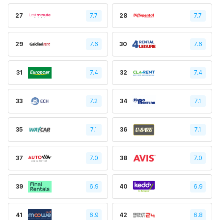
27
7.7
28
7.7
29
7.6
30
7.6
31
7.4
32
7.4
33
7.2
34
7.1
35
7.1
36
7.1
37
7.0
38
7.0
39
6.9
40
6.9
41
6.9
42
6.8