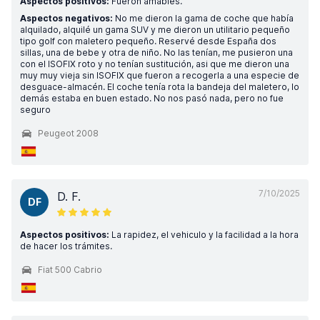
Aspectos positivos:
Fueron amables.
Aspectos negativos:
No me dieron la gama de coche que había
alquilado, alquilé un gama SUV y me dieron un utilitario pequeño
tipo golf con maletero pequeño. Reservé desde España dos
sillas, una de bebe y otra de niño. No las tenían, me pusieron una
con el ISOFIX roto y no tenían sustitución, asi que me dieron una
muy muy vieja sin ISOFIX que fueron a recogerla a una especie de
desguace-almacén. El coche tenía rota la bandeja del maletero, lo
demás estaba en buen estado. No nos pasó nada, pero no fue
seguro
Peugeot 2008
7/10/2025
D. F.
DF
Aspectos positivos:
La rapidez, el vehiculo y la facilidad a la hora
de hacer los trámites.
Fiat 500 Cabrio