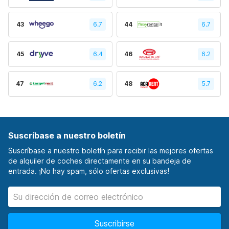
43
6.7
44
6.7
45
6.4
46
6.2
47
6.2
48
5.7
Suscríbase a nuestro boletín
Suscríbase a nuestro boletín para recibir las mejores ofertas
de alquiler de coches directamente en su bandeja de
entrada. ¡No hay spam, sólo ofertas exclusivas!
Suscribirse