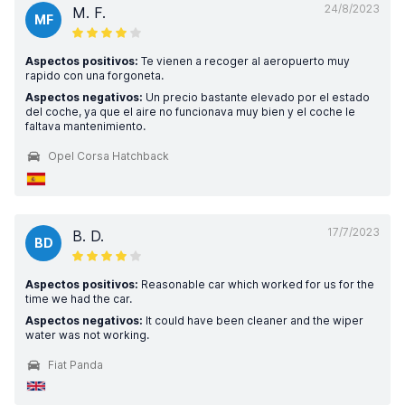
24/8/2023
M. F.
MF
Aspectos positivos:
Te vienen a recoger al aeropuerto muy
rapido con una forgoneta.
Aspectos negativos:
Un precio bastante elevado por el estado
del coche, ya que el aire no funcionava muy bien y el coche le
faltava mantenimiento.
Opel Corsa Hatchback
17/7/2023
B. D.
BD
Aspectos positivos:
Reasonable car which worked for us for the
time we had the car.
Aspectos negativos:
It could have been cleaner and the wiper
water was not working.
Fiat Panda