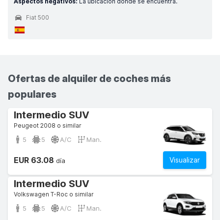
Aspectos negativos:
La ubicación dónde se encuentra.
Fiat 500
Ofertas de alquiler de coches más
populares
Intermedio SUV
Peugeot 2008 o similar
5
5
A/C
Man.
EUR 63.08
Visualizar
día
Intermedio SUV
Volkswagen T-Roc o similar
5
5
A/C
Man.