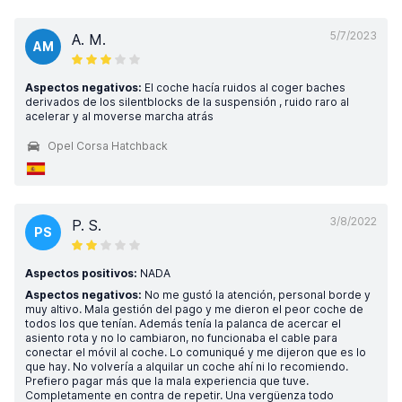
5/7/2023
A. M.
AM
Aspectos negativos:
El coche hacía ruidos al coger baches
derivados de los silentblocks de la suspensión , ruido raro al
acelerar y al moverse marcha atrás
Opel Corsa Hatchback
3/8/2022
P. S.
PS
Aspectos positivos:
NADA
Aspectos negativos:
No me gustó la atención, personal borde y
muy altivo. Mala gestión del pago y me dieron el peor coche de
todos los que tenían. Además tenía la palanca de acercar el
asiento rota y no lo cambiaron, no funcionaba el cable para
conectar el móvil al coche. Lo comuniqué y me dijeron que es lo
que hay. No volvería a alquilar un coche ahí ni lo recomiendo.
Prefiero pagar más que la mala experiencia que tuve.
Completamente en contra de repetir. Una vergüenza todo