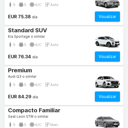
5
5
A/C
Auto
EUR 75.38
Visualizar
día
Standard SUV
Kia Sportage o similar
5
5
A/C
Auto
EUR 76.34
Visualizar
día
Premium
Audi Q3 o similar
5
5
A/C
Auto
EUR 84.29
Visualizar
día
Compacto Familiar
Seat Leon STW o similar
5
5
A/C
Man.