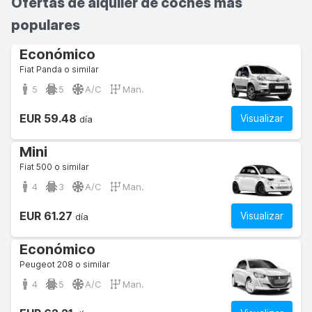
Ofertas de alquiler de coches más
populares
Económico
Fiat Panda o similar
5
5
A/C
Man.
EUR 59.48
Visualizar
día
Mini
Fiat 500 o similar
4
3
A/C
Man.
EUR 61.27
Visualizar
día
Económico
Peugeot 208 o similar
4
5
A/C
Man.