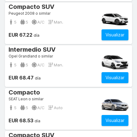
Compacto SUV
Peugeot 2008 o similar
5
5
A/C
Man.
EUR 67.22
Visualizar
día
Intermedio SUV
Opel Grandland o similar
5
5
A/C
Man.
EUR 68.47
Visualizar
día
Compacto
SEAT Leon o similar
5
5
A/C
Auto
EUR 68.53
Visualizar
día
Compacto SUV