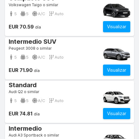
Volkswagen Taigo o similar
5
5
A/C
Auto
EUR 70.59
Visualizar
día
Intermedio SUV
Peugeot 3008 o similar
5
5
A/C
Auto
EUR 71.90
Visualizar
día
Standard
Audi Q2 o similar
5
5
A/C
Auto
EUR 74.81
Visualizar
día
Intermedio
Audi A3 Sportback o similar