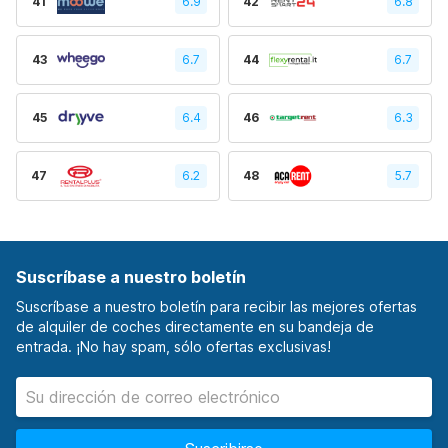
41
6.9
42
6.8
43
6.7
44
6.7
45
6.4
46
6.3
47
6.2
48
5.7
Suscríbase a nuestro boletín
Suscríbase a nuestro boletín para recibir las mejores ofertas
de alquiler de coches directamente en su bandeja de
entrada. ¡No hay spam, sólo ofertas exclusivas!