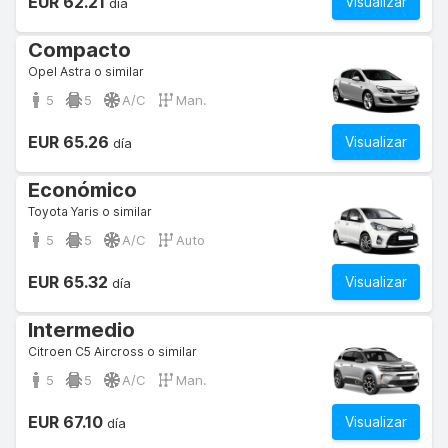
EUR 62.21
Visualizar
día
Compacto
Opel Astra o similar
5
5
A/C
Man.
EUR 65.26
Visualizar
día
Económico
Toyota Yaris o similar
5
5
A/C
Auto
EUR 65.32
Visualizar
día
Intermedio
Citroen C5 Aircross o similar
5
5
A/C
Man.
EUR 67.10
Visualizar
día