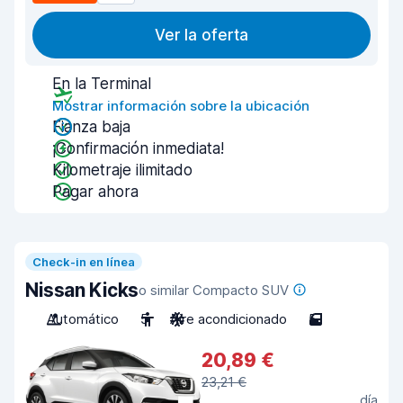
Ver la oferta
En la Terminal
Mostrar información sobre la ubicación
Fianza baja
¡Confirmación inmediata!
Kilometraje ilimitado
Pagar ahora
Check-in en línea
Nissan Kicks
o similar Compacto SUV
Automático
5
Aire acondicionado
5
20,89 €
23,21 €
día