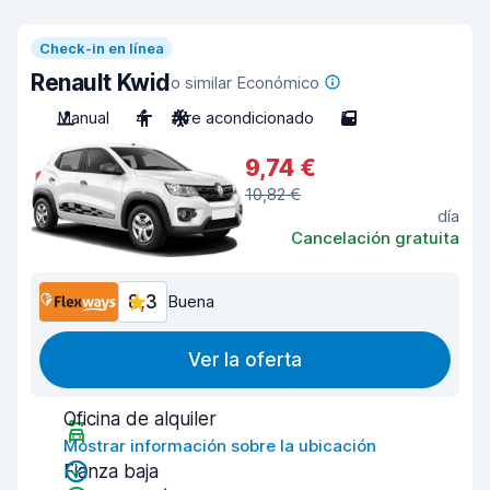
Check-in en línea
Renault Kwid
o similar Económico
Manual
4
Aire acondicionado
5
9,74 €
10,82 €
día
Cancelación gratuita
8,3
Buena
Ver la oferta
Oficina de alquiler
Mostrar información sobre la ubicación
Fianza baja