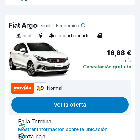
Fiat Argo
o similar Económico
Manual
5
Aire acondicionado
4
16,68 €
día
Cancelación gratuita
7,9
Normal
Ver la oferta
En la Terminal
Mostrar información sobre la ubicación
Fianza baja