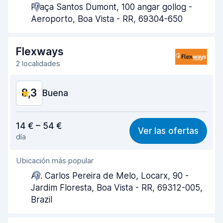
Praça Santos Dumont, 100 angar gollog -
Rapidez en la recogida
8,0
Aeroporto, Boa Vista - RR, 69304-650
Rapidez en la entrega
8,2
Flexways
Limpieza del vehículo
8,8
2 localidades
Estado del vehículo
8,7
8,3
Buena
Relación calidad-precio
8,3
14 € – 54 €
Ver las ofertas
día
Fácil de encontrar
8,2
Ubicación más popular
Amabilidad del agente
8,3
Av. Carlos Pereira de Melo, Locarx, 90 -
Rapidez en la recogida
8,0
Jardim Floresta, Boa Vista - RR, 69312-005,
Brazil
Rapidez en la entrega
8,2