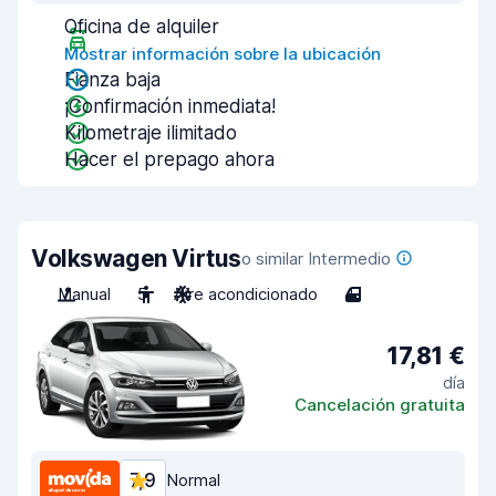
Oficina de alquiler
Mostrar información sobre la ubicación
Fianza baja
¡Confirmación inmediata!
Kilometraje ilimitado
Hacer el prepago ahora
Volkswagen Virtus
o similar Intermedio
Manual
5
Aire acondicionado
4
17,81 €
día
Cancelación gratuita
7,9
Normal