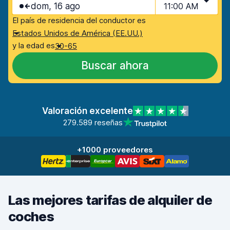
dom, 16 ago
11:00 AM
El país de residencia del conductor es
Estados Unidos de América (EE.UU.)
y la edad es
30-65
Buscar ahora
Valoración excelente
279.589 reseñas
+1000 proveedores
Las mejores tarifas de alquiler de
coches