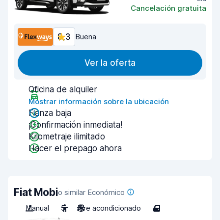
Cancelación gratuita
8,3
Buena
Ver la oferta
Oficina de alquiler
Mostrar información sobre la ubicación
Fianza baja
¡Confirmación inmediata!
Kilometraje ilimitado
Hacer el prepago ahora
Fiat Mobi
o similar Económico
Manual
5
Aire acondicionado
4