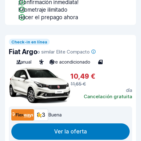
¡Confirmación inmediata!
Kilometraje ilimitado
Hacer el prepago ahora
Check-in en línea
Fiat Argo
o similar Elite Compacto
Manual
5
Aire acondicionado
4
10,49 €
11,65 €
día
Cancelación gratuita
8,3
Buena
Ver la oferta