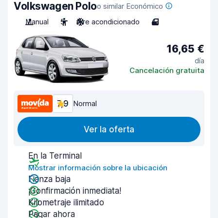
Volkswagen Polo
o similar Económico
Manual
5
Aire acondicionado
4
16,65 €
día
Cancelación gratuita
7,9
Normal
Ver la oferta
En la Terminal
Mostrar información sobre la ubicación
Fianza baja
¡Confirmación inmediata!
Kilometraje ilimitado
Pagar ahora