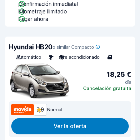
¡Confirmación inmediata!
Kilometraje ilimitado
Pagar ahora
Hyundai HB20
o similar Compacto
Automático
5
Aire acondicionado
4
18,25 €
día
Cancelación gratuita
7,9
Normal
Ver la oferta