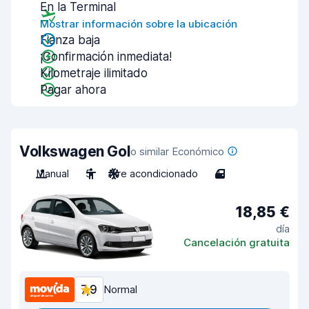
En la Terminal
Mostrar información sobre la ubicación
Fianza baja
¡Confirmación inmediata!
Kilometraje ilimitado
Pagar ahora
Volkswagen Gol
o similar Económico
Manual
5
Aire acondicionado
4
18,85 €
día
Cancelación gratuita
7,9
Normal