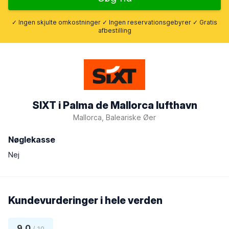
✓ Ingen skjulte omkostninger ✓ Ingen reservationsgebyrer ✓ Gratis
afbestilling
SIXT i Palma de Mallorca lufthavn
Mallorca, Baleariske Øer
Nøglekasse
Nej
Kundevurderinger i hele verden
9,0
/ 10