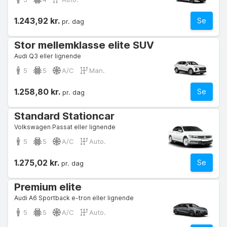
1.243,92 kr.
Se
pr. dag
Stor mellemklasse elite SUV
Audi Q3 eller lignende
5
5
A/C
Man.
1.258,80 kr.
Se
pr. dag
Standard Stationcar
Volkswagen Passat eller lignende
5
5
A/C
Auto.
1.275,02 kr.
Se
pr. dag
Premium elite
Audi A6 Sportback e-tron eller lignende
5
5
A/C
Auto.