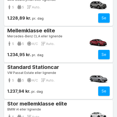
5
5
Auto.
1.228,89 kr.
Se
pr. dag
Mellemklasse elite
Mercedes-Benz CLA eller lignende
5
5
A/C
Auto.
1.234,95 kr.
Se
pr. dag
Standard Stationcar
VW Passat Estate eller lignende
5
5
A/C
Auto.
1.237,94 kr.
Se
pr. dag
Stor mellemklasse elite
BMW i4 eller lignende
5
4
Auto.