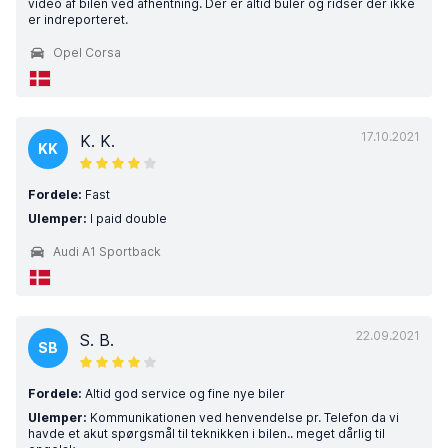
video af bilen ved afhentning. Der er altid buler og ridser der ikke
er indreporteret.
Opel Corsa
17.10.2021
K. K.
KK
Fordele:
Fast
Ulemper:
I paid double
Audi A1 Sportback
22.09.2021
S. B.
SB
Fordele:
Altid god service og fine nye biler
Ulemper:
Kommunikationen ved henvendelse pr. Telefon da vi
havde et akut spørgsmål til teknikken i bilen.. meget dårlig til