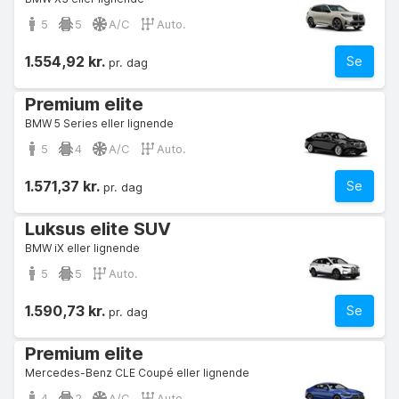
5
5
A/C
Auto.
1.554,92 kr.
Se
pr. dag
Premium elite
BMW 5 Series eller lignende
5
4
A/C
Auto.
1.571,37 kr.
Se
pr. dag
Luksus elite SUV
BMW iX eller lignende
5
5
Auto.
1.590,73 kr.
Se
pr. dag
Premium elite
Mercedes-Benz CLE Coupé eller lignende
4
2
A/C
Auto.