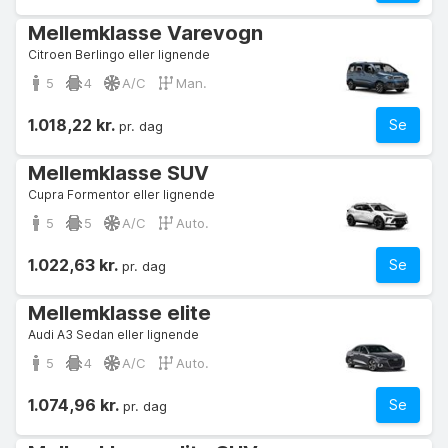
Mellemklasse Varevogn
Citroen Berlingo eller lignende
5
4
A/C
Man.
1.018,22 kr.
Se
pr. dag
Mellemklasse SUV
Cupra Formentor eller lignende
5
5
A/C
Auto.
1.022,63 kr.
Se
pr. dag
Mellemklasse elite
Audi A3 Sedan eller lignende
5
4
A/C
Auto.
1.074,96 kr.
Se
pr. dag