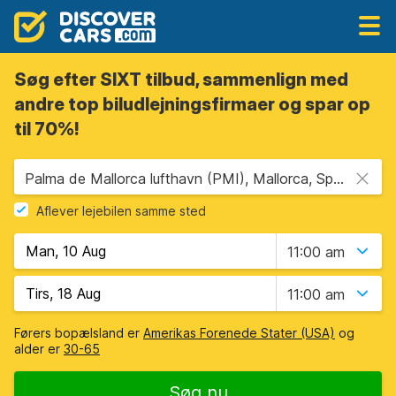
Søg efter SIXT tilbud, sammenlign med
andre top biludlejningsfirmaer og spar op
til 70%!
Palma de Mallorca lufthavn (PMI), Mallorca, Spanien - Baleariske Øer
Aflever lejebilen samme sted
11:00 am
11:00 am
Førers bopælsland er
Amerikas Forenede Stater (USA)
og
alder er
30-65
Søg nu