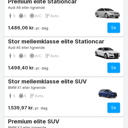
Premium elite Stationcar
Audi A6 eller lignende
5
5
A/C
Auto.
1.486,06 kr.
Se
pr. dag
Stor mellemklasse elite Stationcar
Audi A5 eller lignende
5
5
A/C
Auto.
1.498,40 kr.
Se
pr. dag
Stor mellemklasse elite SUV
BMW X1 eller lignende
5
5
Auto.
1.539,97 kr.
Se
pr. dag
Premium elite SUV
BMW X3 eller lignende