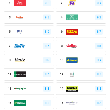
1
9,6
2
9,4
3
9,3
4
9,2
5
8,9
6
8,7
7
8,6
8
8.5
9
8.5
10
8,4
11
8,4
12
8,3
13
8,3
14
8,3
15
8,3
16
8,2