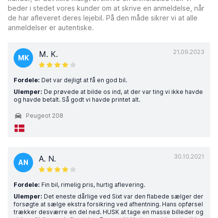
beder i stedet vores kunder om at skrive en anmeldelse, når
de har afleveret deres lejebil. På den måde sikrer vi at alle
anmeldelser er autentiske.
21.09.2023
M. K.
MK
Fordele:
Det var dejligt at få en god bil.
Ulemper:
De prøvede at bilde os ind, at der var ting vi ikke havde
og havde betalt. Så godt vi havde printet alt.
Peugeot 208
30.10.2021
A. N.
AN
Fordele:
Fin bil, rimelig pris, hurtig aflevering.
Ulemper:
Det eneste dårlige ved Sixt var den flabede sælger der
forsøgte at sælge ekstra forsikring ved afhentning. Hans opførsel
trækker desværre en del ned. HUSK at tage en masse billeder og