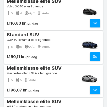
Mellemklasse elite SUV
Volvo XC40 eller lignende
5
4
A/C
Auto.
1.116,83 kr.
Se
pr. dag
Standard SUV
CUPRA Terramar eller lignende
5
5
A/C
Auto.
1.160,11 kr.
Se
pr. dag
Mellemklasse elite SUV
Mercedes-Benz GLA eller lignende
5
5
Auto.
1.196,07 kr.
Se
pr. dag
Mellemklasse elite SUV
MINI Countryman eller lignende