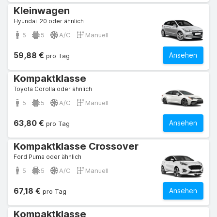
Kleinwagen
Hyundai i20 oder ähnlich
5
5
A/C
Manuell
59,88 €
Ansehen
pro Tag
Kompaktklasse
Toyota Corolla oder ähnlich
5
5
A/C
Manuell
63,80 €
Ansehen
pro Tag
Kompaktklasse Crossover
Ford Puma oder ähnlich
5
5
A/C
Manuell
67,18 €
Ansehen
pro Tag
Kompaktklasse