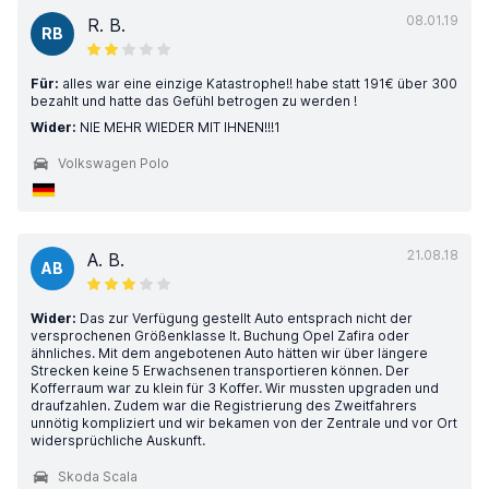
08.01.19
R. B.
RB
Für:
alles war eine einzige Katastrophe!! habe statt 191€ über 300
bezahlt und hatte das Gefühl betrogen zu werden !
Wider:
NIE MEHR WIEDER MIT IHNEN!!!1
Volkswagen Polo
21.08.18
A. B.
AB
Wider:
Das zur Verfügung gestellt Auto entsprach nicht der
versprochenen Größenklasse lt. Buchung Opel Zafira oder
ähnliches. Mit dem angebotenen Auto hätten wir über längere
Strecken keine 5 Erwachsenen transportieren können. Der
Kofferraum war zu klein für 3 Koffer. Wir mussten upgraden und
draufzahlen. Zudem war die Registrierung des Zweitfahrers
unnötig kompliziert und wir bekamen von der Zentrale und vor Ort
widersprüchliche Auskunft.
Skoda Scala