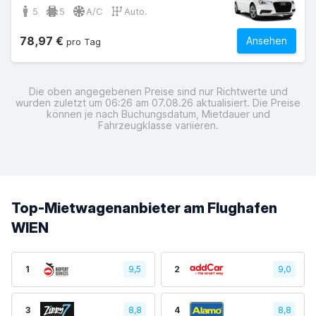
5
5
A/C
Auto.
78,97 €
Ansehen
pro Tag
Die oben angegebenen Preise sind nur Richtwerte und
wurden zuletzt um 06:26 am 07.08.26 aktualisiert. Die Preise
können je nach Buchungsdatum, Mietdauer und
Fahrzeugklasse variieren.
Top-Mietwagenanbieter am Flughafen
WIEN
1
9,5
2
9,0
3
8,8
4
8,8