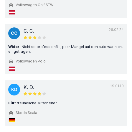
Volkswagen Golf STW
26.02.24
C. C.
CC
Wider:
Nicht so professionäll , paar Mangel auf den auto war nicht
eingetragen.
Volkswagen Polo
19.01.19
K. D.
KD
Für:
freundliche Mitarbeiter
Skoda Scala