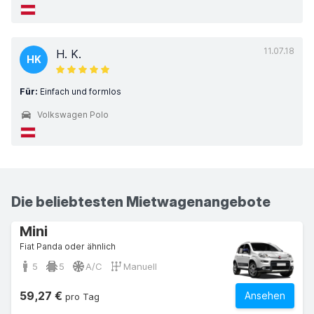
11.07.18
H. K.
HK
Für:
Einfach und formlos
Volkswagen Polo
Die beliebtesten Mietwagenangebote
Mini
Fiat Panda oder ähnlich
5
5
A/C
Manuell
59,27 €
Ansehen
pro Tag