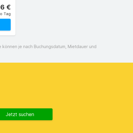
16 €
ro Tag
ise können je nach Buchungsdatum, Mietdauer und
Jetzt suchen