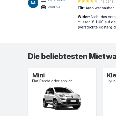
Österreich
13.03.18
AA
Audi A3
Für:
Auto war sauber. 
Wider:
Nicht das vers
müssen € 1100 auf der
(versteckte Kosten) d
Die beliebtesten Miet
Mini
Kl
Fiat Panda oder ähnlich
Hyund