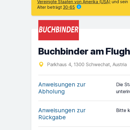
Vereinigte Staaten von Amerika (USA)
und sein
Alter beträgt
30-65
Buchbinder am Flug
Parkhaus 4, 1300 Schwechat, Austria
Anweisungen zur
Die St
Abholung
unteri
Anweisungen zur
Bitte 
Rückgabe