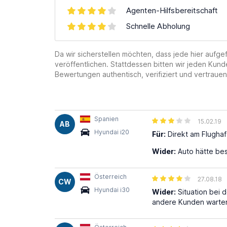
Agenten-Hilfsbereitschaft
Schnelle Abholung
Da wir sicherstellen möchten, dass jede hier auf
veröffentlichen. Stattdessen bitten wir jeden Kund
Bewertungen authentisch, verifiziert und vertrauen
Spanien
15.02.19
AB
Hyundai i20
Für:
Direkt am Flughaf
Wider:
Auto hätte bes
Österreich
27.08.18
CW
Hyundai i30
Wider:
Situation bei 
andere Kunden warten 