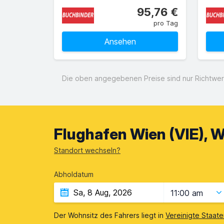
95,76 €
pro Tag
Ansehen
Die oben angegebenen Preise sind nur Richtwert
Flughafen Wien (VIE), W
Standort wechseln?
Abholdatum
11:00 am
Der Wohnsitz des Fahrers liegt in
Vereinigte Staat