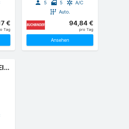
C
5
5
A/C
Auto.
17 €
94,84 €
ro Tag
pro Tag
Ansehen
Kompaktklasse Elite
C