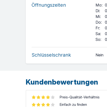
Öffnungszeiten
Mo
:
0
Di
:
0
Mi
:
0
Do
:
0
Fr
:
0
Sa
:
0
+
So
:
0
−
Schlüsselschrank
Nein
Leaflet
| ©
OpenStreetMap
contributors ©
CARTO
Kundenbewertungen
Preis-Qualität-Verhältnis
Einfach zu finden