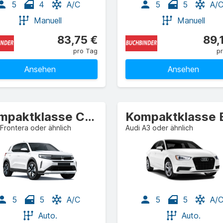
5
4
A/C
5
5
A/
Manuell
Manuell
83,75 €
89,
pro Tag
p
Ansehen
Ansehen
Kompaktklasse Crossover
Frontera oder ähnlich
Audi A3 oder ähnlich
5
5
A/C
5
5
A/
Auto.
Auto.