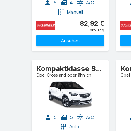
5
4
A/C
Manuell
82,92 €
pro Tag
Ansehen
Kompaktklasse SUV
Opel Crossland oder ähnlich
Opel 
5
5
A/C
Auto.