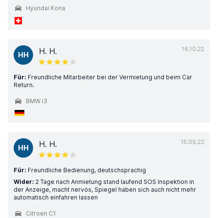
Hyundai Kona
16.10.22
H. H.
HH
Für:
Freundliche Mitarbeiter bei der Vermietung und beim Car
Return.
BMW i3
15.09.22
H. H.
HH
Für:
Freundliche Bedienung, deutschsprachig
Wider:
2 Tage nach Anmietung stand laufend SOS Inspektion in
der Anzeige, macht nervös, Spiegel haben sich auch nicht mehr
automatisch einfahren lassen
Citroen C1