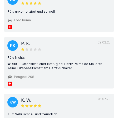
Für:
unkompliziert und schnell
Ford Puma
02.02.25
P. K.
PK
Für:
Nichts
Wider:
- Offensichtlicher Betrug bei Hertz Palma de Mallorca -
keine Hilfsbereitschaft am Hertz-Schalter
Peugeot 208
31.07.23
K. W.
KW
Für:
Sehr schnell und freundlich