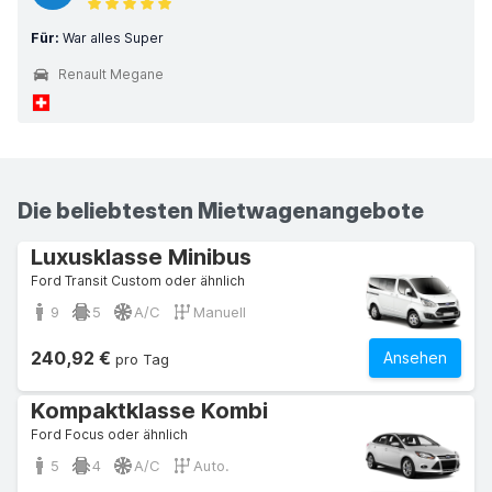
Für:
War alles Super
Renault Megane
Die beliebtesten Mietwagenangebote
Luxusklasse Minibus
Ford Transit Custom oder ähnlich
9
5
A/C
Manuell
240,92 €
Ansehen
pro Tag
Kompaktklasse Kombi
Ford Focus oder ähnlich
5
4
A/C
Auto.