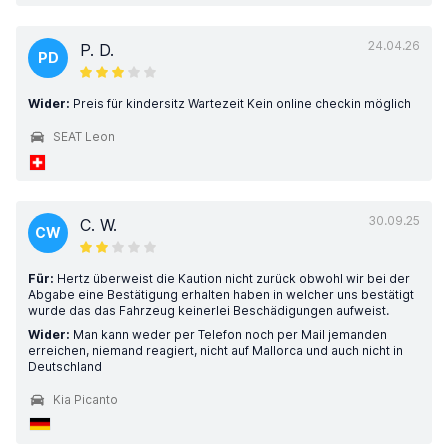
24.04.26
P. D.
PD
Wider:
Preis für kindersitz Wartezeit Kein online checkin möglich
SEAT Leon
30.09.25
C. W.
CW
Für:
Hertz überweist die Kaution nicht zurück obwohl wir bei der
Abgabe eine Bestätigung erhalten haben in welcher uns bestätigt
wurde das das Fahrzeug keinerlei Beschädigungen aufweist.
Wider:
Man kann weder per Telefon noch per Mail jemanden
erreichen, niemand reagiert, nicht auf Mallorca und auch nicht in
Deutschland
Kia Picanto