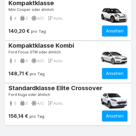
Kompaktklasse
Mini Cooper oder ähnlich
4
2
A/C
Auto.
140,20 €
Ansehen
pro Tag
Kompaktklasse Kombi
Ford Focus STW oder ähnlich
5
5
A/C
Auto.
148,71 €
Ansehen
pro Tag
Standardklasse Elite Crossover
Ford Kuga oder ähnlich
5
5
A/C
Auto.
156,14 €
Ansehen
pro Tag