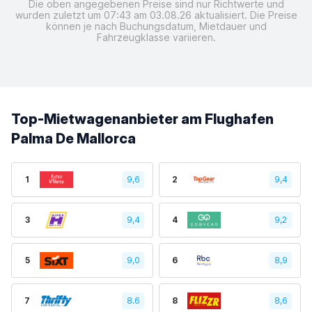
Die oben angegebenen Preise sind nur Richtwerte und
wurden zuletzt um 07:43 am 03.08.26 aktualisiert. Die Preise
können je nach Buchungsdatum, Mietdauer und
Fahrzeugklasse variieren.
Top-Mietwagenanbieter am Flughafen
Palma De Mallorca
1
9,6
2
9,4
3
9,4
4
9,2
5
9,0
6
8,9
7
8.6
8
8,6