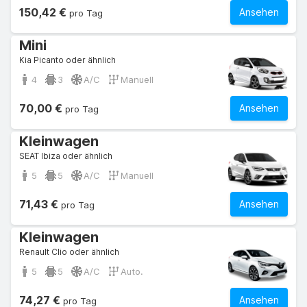
150,42 €
Ansehen
pro Tag
Mini
Kia Picanto oder ähnlich
4
3
A/C
Manuell
70,00 €
Ansehen
pro Tag
Kleinwagen
SEAT Ibiza oder ähnlich
5
5
A/C
Manuell
71,43 €
Ansehen
pro Tag
Kleinwagen
Renault Clio oder ähnlich
5
5
A/C
Auto.
74,27 €
Ansehen
pro Tag