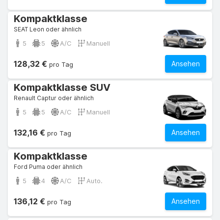
Kompaktklasse
SEAT Leon oder ähnlich
5
5
A/C
Manuell
128,32 €
Ansehen
pro Tag
Kompaktklasse SUV
Renault Captur oder ähnlich
5
5
A/C
Manuell
132,16 €
Ansehen
pro Tag
Kompaktklasse
Ford Puma oder ähnlich
5
4
A/C
Auto.
136,12 €
Ansehen
pro Tag