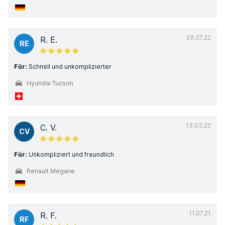
29.07.22
R. E.
RE
Für:
Schnell und unkomplizierter
Hyundai Tucson
13.03.22
C. V.
CV
Für:
Unkompliziert und freundlich
Renault Megane
11.07.21
R. F.
RF