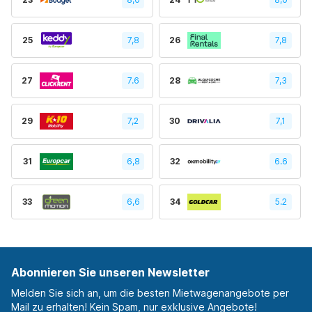
25
7,8
26
7,8
27
7.6
28
7,3
29
7,2
30
7,1
31
6,8
32
6.6
33
6,6
34
5.2
Abonnieren Sie unseren Newsletter
Melden Sie sich an, um die besten Mietwagenangebote per
Mail zu erhalten! Kein Spam, nur exklusive Angebote!