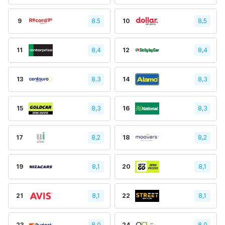
9
8.5
10
8,5
11
8,4
12
8,4
13
8.3
14
8,3
15
8,3
16
8,3
17
8,2
18
8,2
19
8,1
20
8,1
21
8,1
22
8,1
23
8,0
24
8,0