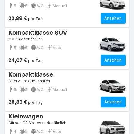
5
5
A/C
Manuell
22,89 €
Ansehen
pro Tag
Kompaktklasse SUV
MG ZS oder ähnlich
5
5
A/C
Auto.
24,07 €
Ansehen
pro Tag
Kompaktklasse
Opel Astra oder ähnlich
5
5
A/C
Manuell
28,83 €
Ansehen
pro Tag
Kleinwagen
Citroen C3 Aircross oder ähnlich
4
5
A/C
Auto.