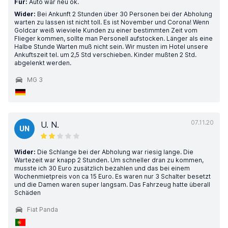
Für:
Auto war neu ok.
Wider:
Bei Ankunft 2 Stunden über 30 Personen bei der Abholung
warten zu lassen ist nicht toll. Es ist November und Corona! Wenn
Goldcar weiß wieviele Kunden zu einer bestimmten Zeit vom
Flieger kommen, sollte man Personell aufstocken. Länger als eine
Halbe Stunde Warten muß nicht sein. Wir musten im Hotel unsere
Ankuftszeit tel. um 2,5 Std verschieben. Kinder mußten 2 Std.
abgelenkt werden.
MG 3
07.11.20
U. N.
UN
Wider:
Die Schlange bei der Abholung war riesig lange. Die
Wartezeit war knapp 2 Stunden. Um schneller dran zu kommen,
musste ich 30 Euro zusätzlich bezahlen und das bei einem
Wochenmietpreis von ca 15 Euro. Es waren nur 3 Schalter besetzt
und die Damen waren super langsam. Das Fahrzeug hatte überall
Schäden
Fiat Panda