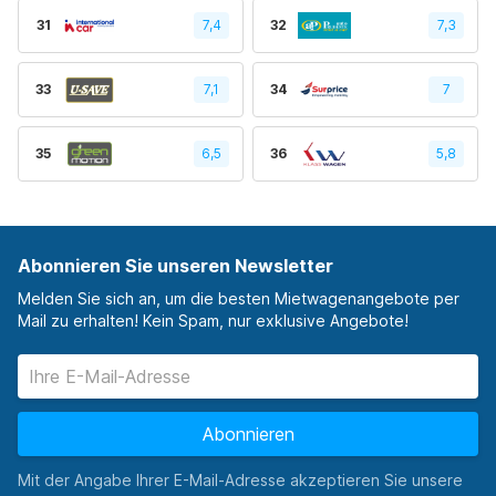
31
7,4
32
7,3
33
7,1
34
7
35
6,5
36
5,8
Abonnieren Sie unseren Newsletter
Melden Sie sich an, um die besten Mietwagenangebote per
Mail zu erhalten! Kein Spam, nur exklusive Angebote!
Abonnieren
Mit der Angabe Ihrer E-Mail-Adresse akzeptieren Sie unsere