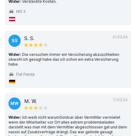
Wider:
Versteckte Kosten.
MG 3
21.03.24
S. S.
SS
Wider:
Die versuchen immer ein Versicherung abzuschließen
obwohl ich gesagt habe das ich schon ein extra Versicherung
habe.
Fiat Panda
11.03.24
M. W.
MW
Wider:
Ich weiß nicht warumGoldcar über Vermittler vermietet
wenn der Mitarbeiter vor Ort alles extrem problembeladen
darstellt was man mit dem Vermittler abgeschlossen gat und dann
nassiv auf Zusatzverträge drängt. Das war gelinde gesagt