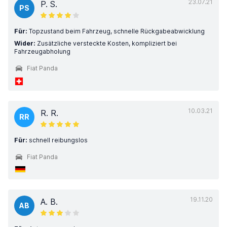
23.07.21
P. S.
PS
Für:
Topzustand beim Fahrzeug, schnelle Rückgabeabwicklung
Wider:
Zusätzliche versteckte Kosten, kompliziert bei
Fahrzeugabholung
Fiat Panda
10.03.21
R. R.
RR
Für:
schnell reibungslos
Fiat Panda
19.11.20
A. B.
AB