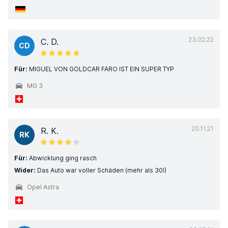
23.02.22
C. D.
CD
Für:
MIGUEL VON GOLDCAR FARO IST EIN SUPER TYP
MG 3
20.11.21
R. K.
RK
Für:
Abwicklung ging rasch
Wider:
Das Auto war voller Schäden (mehr als 30!)
Opel Astra