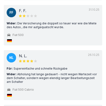
31.10.25
F. F.
FF
Wider:
Die Versicherung die doppelt so teuer war wie die Miete
des Autos , die mir aufgequatscht wurde.
Fiat 500
26.10.25
N. L.
NL
Für:
Supereinfache und schnelle Rückgabe
Wider:
Abholung hat lange gedauert - nicht wegen Wartezeit vor
dem Schalter, sondern wegen elendig langer Bearbeitungszeit
am Schalter
Fiat 500 Cabrio