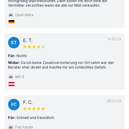
hochgradig unprofessionell. Dann sollen sie doch bitte auf
Vermittler verzichten wenn die alle nur Müll verkaufen.
Opel Astra
14.07.23
E. T.
ET
Für:
Nichts
Wider:
Da ich keine Zusatzversicherung vor Ort nahm war der
Berater eher direkt und machte mir ein schlechtes Gefühl.
MG 3
25.01.23
F. C.
FC
Für:
Schnell und freundlich.
Fiat Panda