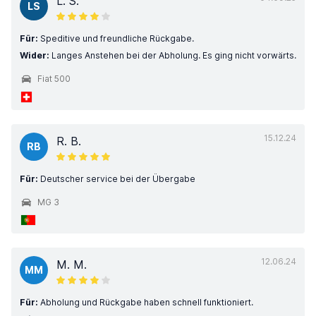
L. S.
LS
Für:
Speditive und freundliche Rückgabe.
Wider:
Langes Anstehen bei der Abholung. Es ging nicht vorwärts.
Fiat 500
15.12.24
R. B.
RB
Für:
Deutscher service bei der Übergabe
MG 3
12.06.24
M. M.
MM
Für:
Abholung und Rückgabe haben schnell funktioniert.