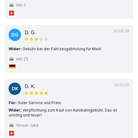
MG 3
07.06.26
D. G.
DG
Wider:
Gebühr bei der Fahrzeugabholung für Maut
MG ZS
10.02.26
D. K.
DK
Für:
Guter Service und Preis
Wider:
Verpflichtung zum Kauf von Autobahngebühr. Das ist
unnötig und teuer!
Nissan Juke