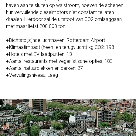
haven aan te sluiten op walstroom, hoeven de schepen
hun vervuilende dieselmotors niet constant te laten
draaien. Hierdoor zal de uitstoot van CO2 omlaaggaan
met maar liefst 200.000 ton.
●Dichtstbijzijnde luchthaven: Rotterdam Airport
●Klimaatimpact (heen- en terugvlucht) kg CO2: 198
●Hotels met EV-laadpunten: 13
●Aantal restaurants met veganistische opties: 183
●Aantal natuurplekken en parken: 27
●Vervuilingsniveau: Laag