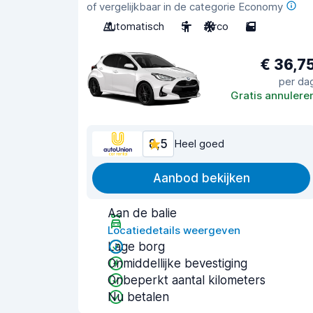
of vergelijkbaar in de categorie Economy
Automatisch
5
Airco
5
€ 36,7
per da
Gratis annulere
8,5
Heel goed
Aanbod bekijken
Aan de balie
Locatiedetails weergeven
Lage borg
Onmiddellijke bevestiging
Onbeperkt aantal kilometers
Nu betalen