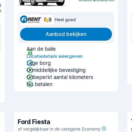
g
n
8,8
Heel goed
Aanbod bekijken
Aan de balie
Locatiedetails weergeven
Lage borg
Onmiddellijke bevestiging
Onbeperkt aantal kilometers
Nu betalen
Ford Fiesta
of vergelijkbaar in de categorie Economy