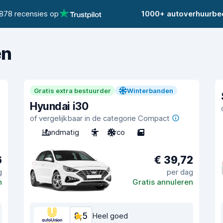
878 recensies op
1000+ autoverhuurbed
en
Gratis extra bestuurder
Winterbanden
Hyundai i30
of vergelijkbaar in de categorie Compact
Handmatig
5
Airco
5
6
€ 39,72
g
per dag
n
Gratis annuleren
8,5
Heel goed