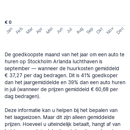
€ 0
Nov
Dec
Feb
Aug
Sep
Mar
Mei
Okt
Jan
Apr
Jun
Jul
De goedkoopste maand van het jaar om een auto te
huren op Stockholm Arlanda luchthaven is
september — wanneer de huurkosten gemiddeld
€ 37,27 per dag bedragen. Dit is 41% goedkoper
dan het jaargemiddelde en 39% dan een auto huren
in juli (wanneer de prijzen gemiddeld € 60,68 per
dag bedragen).
Deze informatie kan u helpen bij het bepalen van
het laagseizoen. Maar dit zijn alleen gemiddelde
prijzen. Hoeveel u uiteindelijk betaalt, hangt af van