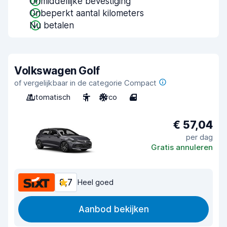
Onmiddellijke bevestiging
Onbeperkt aantal kilometers
Nu betalen
Volkswagen Golf
of vergelijkbaar in de categorie Compact
Automatisch
5
Airco
4
€ 57,04
per dag
Gratis annuleren
8,7
Heel goed
Aanbod bekijken