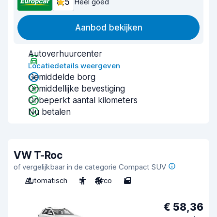
8,5
Heel goed
Aanbod bekijken
Autoverhuurcenter
Locatiedetails weergeven
Gemiddelde borg
Onmiddellijke bevestiging
Onbeperkt aantal kilometers
Nu betalen
VW T-Roc
of vergelijkbaar in de categorie Compact SUV
Automatisch
5
Airco
5
€ 58,36