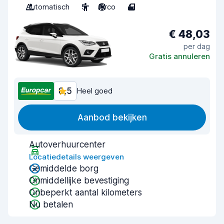
Automatisch
5
Airco
4
€ 48,03
per dag
Gratis annuleren
8,5
Heel goed
Aanbod bekijken
Autoverhuurcenter
Locatiedetails weergeven
Gemiddelde borg
Onmiddellijke bevestiging
Onbeperkt aantal kilometers
Nu betalen