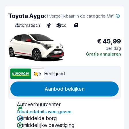
Toyota Aygo
of vergelijkbaar in de categorie Mini
Automatisch
4
Airco
4
€ 45,99
per dag
Gratis annuleren
8,5
Heel goed
Aanbod bekijken
Autoverhuurcenter
Locatiedetails weergeven
Gemiddelde borg
Onmiddellijke bevestiging