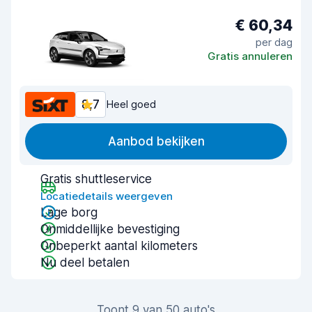
€ 60,34
per dag
Gratis annuleren
8,7
Heel goed
Aanbod bekijken
Gratis shuttleservice
Locatiedetails weergeven
Lage borg
Onmiddellijke bevestiging
Onbeperkt aantal kilometers
Nu deel betalen
Toont 9 van 50 auto's