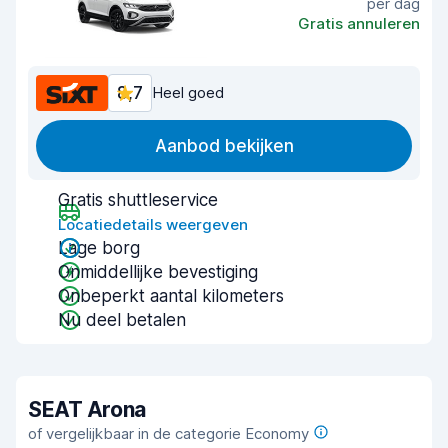
per dag
Gratis annuleren
8,7
Heel goed
Aanbod bekijken
Gratis shuttleservice
Locatiedetails weergeven
Lage borg
Onmiddellijke bevestiging
Onbeperkt aantal kilometers
Nu deel betalen
SEAT Arona
of vergelijkbaar in de categorie Economy