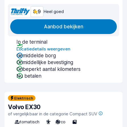
8,9
Heel goed
Aanbod bekijken
In de terminal
Locatiedetails weergeven
Gemiddelde borg
Onmiddellijke bevestiging
Onbeperkt aantal kilometers
Nu betalen
Elektrisch
Volvo EX30
of vergelijkbaar in de categorie Compact SUV
Automatisch
5
Airco
5