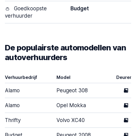
👛
Goedkoopste
Budget
verhuurder
De populairste automodellen van
autoverhuurders
Verhuurbedrijf
Model
Deuren
Alamo
Peugeot 308
5
Alamo
Opel Mokka
5
Thrifty
Volvo XC40
5
Budget
Peugeot 2008
5