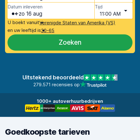
Datum inleveren
Tijd
zo 16 aug
11:00 AM
U boekt vanuit
Verenigde Staten van Amerika (VS)
en uw leeftijd is
30-65
Zoeken
Uitstekend beoordeeld
279.571 recensies op
1000+ autoverhuurbedrijven
Goedkoopste tarieven