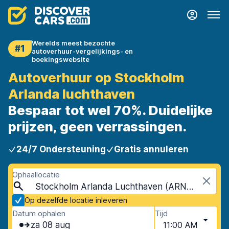
Werelds meest bezochte
#1
autoverhuur-vergelijkings- en
boekingswebsite
Autoverhuur op Stockholm
Arlanda luchthaven
Bespaar tot wel 70%. Duidelijke
prijzen, geen verrassingen.
24/7 Ondersteuning
Gratis annuleren
Ophaallocatie
Stockholm Arlanda Luchthaven (ARN), Stockholm, Zweden
Op dezelfde locatie inleveren
Datum ophalen
Tijd
za 08 aug
11:00 AM