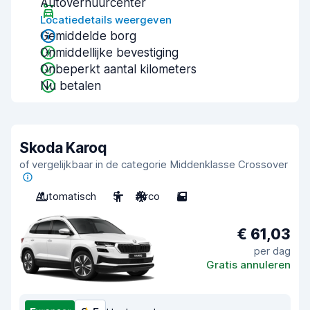
Autoverhuurcenter
Locatiedetails weergeven
Gemiddelde borg
Onmiddellijke bevestiging
Onbeperkt aantal kilometers
Nu betalen
Skoda Karoq
of vergelijkbaar in de categorie Middenklasse Crossover
Automatisch
5
Airco
5
€ 61,03
per dag
Gratis annuleren