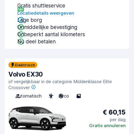
Gratis shuttleservice
Locatiedetails weergeven
Lage borg
Onmiddellijke bevestiging
Onbeperkt aantal kilometers
Nu deel betalen
Elektrisch
Volvo EX30
of vergelijkbaar in de categorie Middenklasse Elite
Crossover
Automatisch
5
Airco
5
€ 60,15
per dag
Gratis annuleren