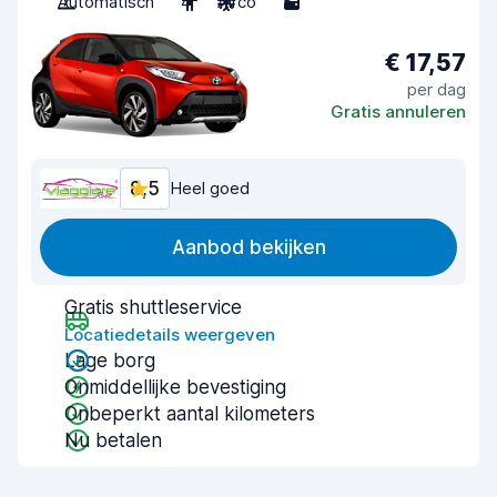
Automatisch
4
Airco
5
€ 17,57
per dag
Gratis annuleren
8,5
Heel goed
Aanbod bekijken
Gratis shuttleservice
Locatiedetails weergeven
Lage borg
Onmiddellijke bevestiging
Onbeperkt aantal kilometers
Nu betalen