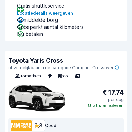
Gratis shuttleservice
Locatiedetails weergeven
Gemiddelde borg
Onbeperkt aantal kilometers
Nu betalen
Toyota Yaris Cross
of vergelijkbaar in de categorie Compact Crossover
Automatisch
5
Airco
5
€ 17,74
per dag
Gratis annuleren
8,3
Goed