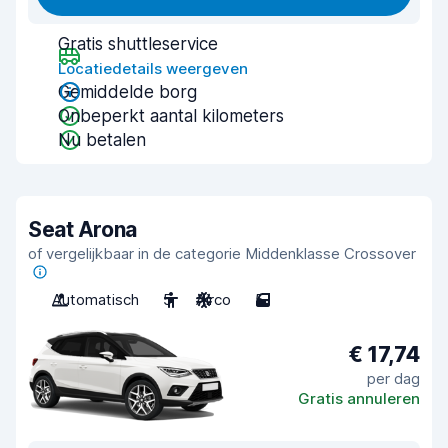
Gratis shuttleservice
Locatiedetails weergeven
Gemiddelde borg
Onbeperkt aantal kilometers
Nu betalen
Seat Arona
of vergelijkbaar in de categorie Middenklasse Crossover
Automatisch
5
Airco
5
€ 17,74
per dag
Gratis annuleren