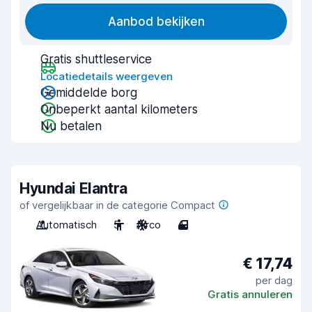
Aanbod bekijken
Gratis shuttleservice
Locatiedetails weergeven
Gemiddelde borg
Onbeperkt aantal kilometers
Nu betalen
Hyundai Elantra
of vergelijkbaar in de categorie Compact
Automatisch
5
Airco
4
€ 17,74
per dag
Gratis annuleren