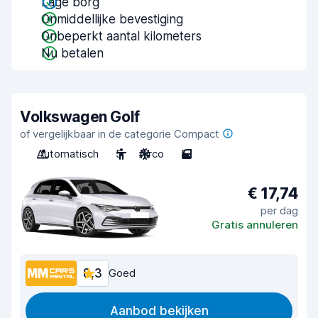
Lage borg
Onmiddellijke bevestiging
Onbeperkt aantal kilometers
Nu betalen
Volkswagen Golf
of vergelijkbaar in de categorie Compact
Automatisch
5
Airco
5
€ 17,74
per dag
Gratis annuleren
8,3
Goed
Aanbod bekijken