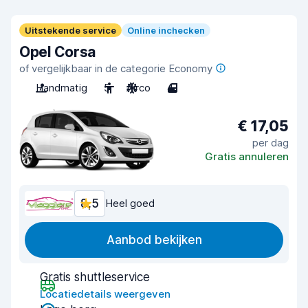
Uitstekende service
Online inchecken
Opel Corsa
of vergelijkbaar in de categorie Economy
Handmatig
5
Airco
4
€ 17,05
per dag
Gratis annuleren
8,5
Heel goed
Aanbod bekijken
Gratis shuttleservice
Locatiedetails weergeven