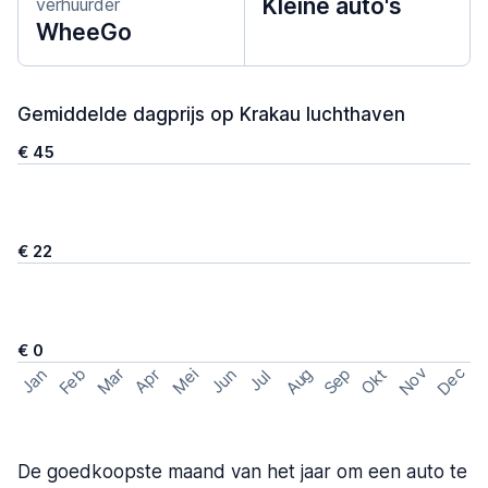
Kleine auto's
verhuurder
WheeGo
Gemiddelde dagprijs op Krakau luchthaven
€ 45
€ 22
€ 0
Nov
Dec
Feb
Aug
Sep
Mar
Mei
Okt
Jan
Apr
Jun
Jul
De goedkoopste maand van het jaar om een auto te