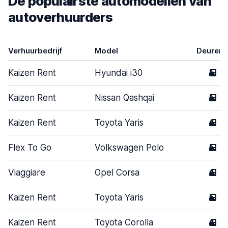
De populairste automodellen van
autoverhuurders
Verhuurbedrijf
Model
Deuren
Kaizen Rent
Hyundai i30
5
Kaizen Rent
Nissan Qashqai
5
Kaizen Rent
Toyota Yaris
4
Flex To Go
Volkswagen Polo
5
Viaggiare
Opel Corsa
4
Kaizen Rent
Toyota Yaris
5
Kaizen Rent
Toyota Corolla
4