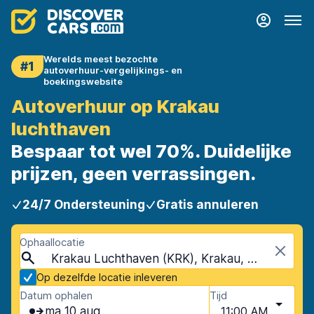
Werelds meest bezochte
#1
autoverhuur-vergelijkings- en
boekingswebsite
Autoverhuur op Krakau
luchthaven
Bespaar tot wel 70%. Duidelijke
prijzen, geen verrassingen.
24/7 Ondersteuning
Gratis annuleren
Ophaallocatie
Krakau Luchthaven (KRK), Krakau, Polen
Op dezelfde locatie inleveren
Datum ophalen
Tijd
ma 10 aug
11:00 AM