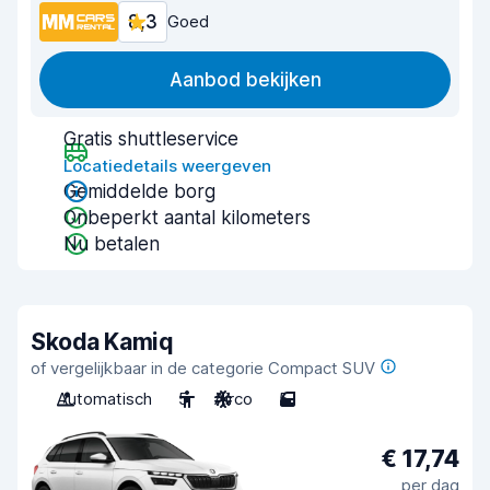
8,3
Goed
Aanbod bekijken
Gratis shuttleservice
Locatiedetails weergeven
Gemiddelde borg
Onbeperkt aantal kilometers
Nu betalen
Skoda Kamiq
of vergelijkbaar in de categorie Compact SUV
Automatisch
5
Airco
5
€ 17,74
per dag