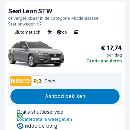
Seat Leon STW
of vergelijkbaar in de categorie Middenklasse
Stationwagen
Automatisch
5
Airco
5
€ 17,74
per dag
Gratis annuleren
8,3
Goed
Aanbod bekijken
Gratis shuttleservice
Locatiedetails weergeven
Gemiddelde borg