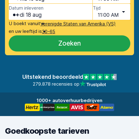
Datum inleveren
Tijd
di 18 aug
11:00 AM
U boekt vanuit
Verenigde Staten van Amerika (VS)
en uw leeftijd is
30-65
Zoeken
Uitstekend beoordeeld
279.878 recensies op
1000+ autoverhuurbedrijven
Goedkoopste tarieven