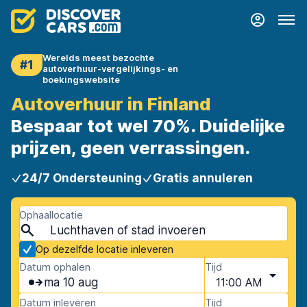
Werelds meest bezochte
#1
autoverhuur-vergelijkings- en
boekingswebsite
Autoverhuur in Finland
Bespaar tot wel 70%. Duidelijke
prijzen, geen verrassingen.
24/7 Ondersteuning
Gratis annuleren
Ophaallocatie
Op dezelfde locatie inleveren
Datum ophalen
Tijd
ma 10 aug
11:00 AM
Datum inleveren
Tijd