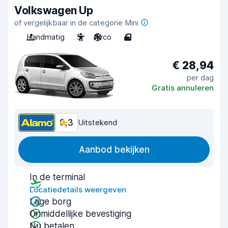
Volkswagen Up
of vergelijkbaar in de categorie Mini
Handmatig
5
Airco
4
€ 28,94
per dag
Gratis annuleren
9,3
Uitstekend
Aanbod bekijken
In de terminal
Locatiedetails weergeven
Lage borg
Onmiddellijke bevestiging
Nu betalen