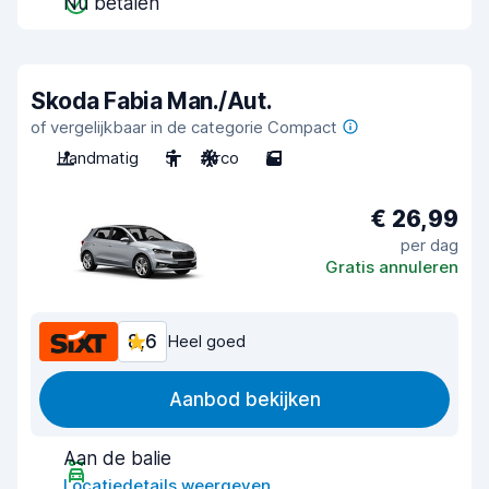
Nu betalen
Skoda Fabia Man./Aut.
of vergelijkbaar in de categorie Compact
Handmatig
5
Airco
5
€ 26,99
per dag
Gratis annuleren
8,6
Heel goed
Aanbod bekijken
Aan de balie
Locatiedetails weergeven