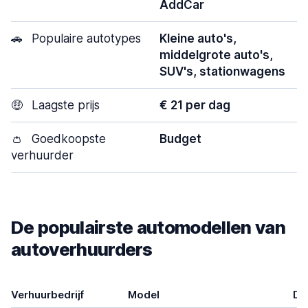
AddCar
🚗
Populaire autotypes
Kleine auto's,
middelgrote auto's,
SUV's, stationwagens
🤑
Laagste prijs
€ 21 per dag
👛
Goedkoopste
Budget
verhuurder
De populairste automodellen van
autoverhuurders
Verhuurbedrijf
Model
De