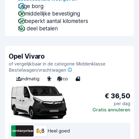
Lage borg
Onmiddellijke bevestiging
Onbeperkt aantal kilometers
Nu deel betalen
Opel Vivaro
of vergelijkbaar in de categorie Middenklasse
Bestelwagen/vrachtwagen
Handmatig
3
Airco
4
€ 36,50
per dag
Gratis annuleren
8,8
Heel goed