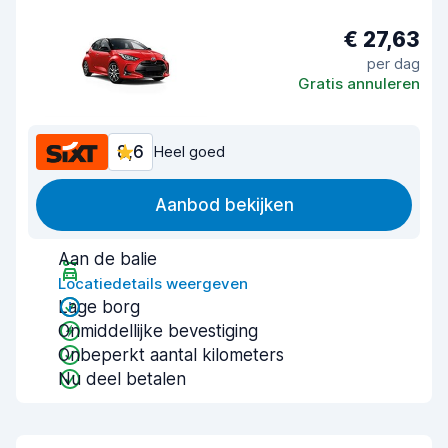
€ 27,63
per dag
Gratis annuleren
8,6
Heel goed
Aanbod bekijken
Aan de balie
Locatiedetails weergeven
Lage borg
Onmiddellijke bevestiging
Onbeperkt aantal kilometers
Nu deel betalen