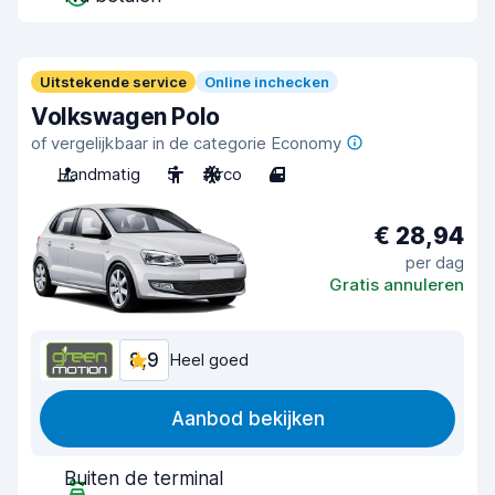
Uitstekende service
Online inchecken
Volkswagen Polo
of vergelijkbaar in de categorie Economy
Handmatig
5
Airco
4
€ 28,94
per dag
Gratis annuleren
8,9
Heel goed
Aanbod bekijken
Buiten de terminal