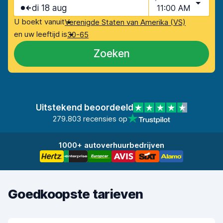
di 18 aug
11:00 AM
U boekt vanuit
Verenigde Staten van Amerika (VS)
en uw leeftijd is
30-65
Zoeken
Uitstekend beoordeeld
279.803 recensies op
1000+ autoverhuurbedrijven
Goedkoopste tarieven