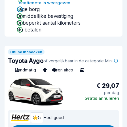
Locatiedetails weergeven
Lage borg
Onmiddellijke bevestiging
Onbeperkt aantal kilometers
Nu betalen
Online inchecken
Toyota Aygo
of vergelijkbaar in de categorie Mini
Handmatig
4
Geen airco
3
€ 29,07
per dag
Gratis annuleren
8,5
Heel goed