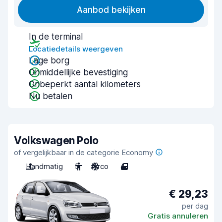
Aanbod bekijken
In de terminal
Locatiedetails weergeven
Lage borg
Onmiddellijke bevestiging
Onbeperkt aantal kilometers
Nu betalen
Volkswagen Polo
of vergelijkbaar in de categorie Economy
Handmatig
5
Airco
4
€ 29,23
per dag
Gratis annuleren