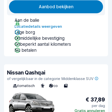
Aanbod bekijken
Aan de balie
Locatiedetails weergeven
Lage borg
Onmiddellijke bevestiging
Onbeperkt aantal kilometers
Nu betalen
Nissan Qashqai
of vergelijkbaar in de categorie Middenklasse SUV
Automatisch
5
Airco
5
€ 37,89
per dag
Gratis annuleren