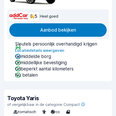
8,5
Heel goed
Aanbod bekijken
Sleutels persoonlijk overhandigd krijgen
Locatiedetails weergeven
Gemiddelde borg
Onmiddellijke bevestiging
Onbeperkt aantal kilometers
Nu betalen
Toyota Yaris
of vergelijkbaar in de categorie Compact
Automatisch
5
Airco
4