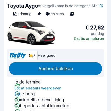
Toyota Aygo
of vergelijkbaar in de categorie Mini
Handmatig
4
Geen airco
3
€ 27,62
per dag
Gratis annuleren
8,7
Heel goed
Aanbod bekijken
In de terminal
Locatiedetails weergeven
Lage borg
Onmiddellijke bevestiging
Onbeperkt aantal kilometers