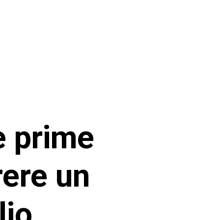
e prime
rere un
lio