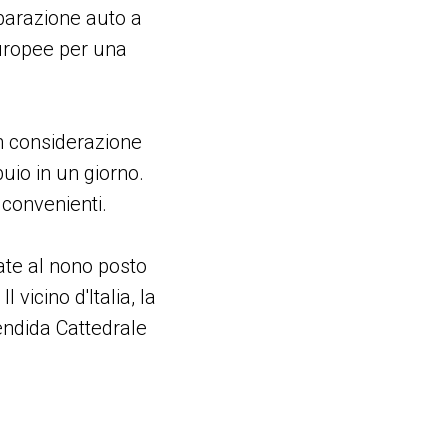
mparazione auto a
europee per una
in considerazione
buio in un giorno.
 convenienti.
ate al nono posto
 vicino d'Italia, la
endida Cattedrale