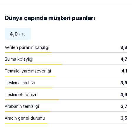
Dünya çapında müşteri puanları
4,0
/ 10
Verilen paranın karşılığı
3,8
Bulma kolaylığı
4,7
Temsilci yardımseverliği
4,1
Teslim alma hızı
3,9
Teslim etme hızı
4,4
Arabanın temizliği
3,7
Aracın genel durumu
3,5