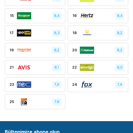
15
8,4
16
8,4
17
8,3
18
8,2
19
8,2
20
8,2
21
8,1
22
8,0
23
7,9
24
7,9
25
7.8
Bültenimize abone olun