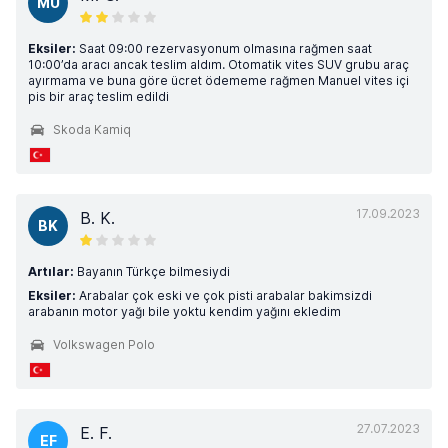
MU
Eksiler:
Saat 09:00 rezervasyonum olmasına rağmen saat
10:00’da aracı ancak teslim aldım. Otomatik vites SUV grubu araç
ayırmama ve buna göre ücret ödememe rağmen Manuel vites içi
pis bir araç teslim edildi
Skoda Kamiq
17.09.2023
B. K.
BK
Artılar:
Bayanın Türkçe bilmesiydi
Eksiler:
Arabalar çok eski ve çok pisti arabalar bakimsizdi
arabanın motor yağı bile yoktu kendim yağını ekledim
Volkswagen Polo
27.07.2023
E. F.
EF