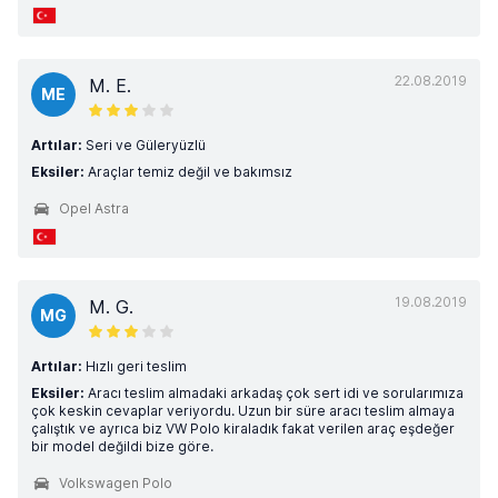
22.08.2019
M. E.
ME
Artılar:
Seri ve Güleryüzlü
Eksiler:
Araçlar temiz değil ve bakımsız
Opel Astra
19.08.2019
M. G.
MG
Artılar:
Hızlı geri teslim
Eksiler:
Aracı teslim almadaki arkadaş çok sert idi ve sorularımıza
çok keskin cevaplar veriyordu. Uzun bir süre aracı teslim almaya
çalıştık ve ayrıca biz VW Polo kiraladık fakat verilen araç eşdeğer
bir model değildi bize göre.
Volkswagen Polo