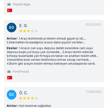
Toyota Aygo
25.03.2021
E. G.
EG
Artılar:
1.Araç tesliminde problem olmadı gayet iyi idi....
2.İnternetten kiraladığımız aracın daha iyiysini verdiler...
Eksiler:
1.Aracın can suyu deposu delikti kesinlikle cam suyu
deposu boştu yol boyu çok zorlandık... 2.Aracı teslim edecek
kimseyi bulamadık yan firmaya evrakları ve anahtarı teslim ettik..
3.kesinlikle bize verilen telefonlara kimse cevap vermedi...
4.Bizim gibi araçını teslim etmeyi bekleyen arkadaşlarda vardı.
Ford Focus
17.08.2020
Ö. C.
ÖC
Artılar:
Hızlı teslimat sağladılar.