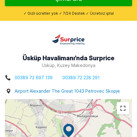
✓ Gizli ücretler yok ✓ 7/24 Destek ✓ Ücretsiz iptal
Üsküp Havalimanı’nda Surprice
Üsküp, Kuzey Makedonya
00389 72 697 139
00389 72 228 291
Airport Alexander The Great 1043 Petrovec Skopje