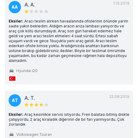
1.10.2019
A. A.
AA
Eksiler:
Aracı teslim alırken havaalanında ofislerinin önünde yarim
saate yakın bekledim. Aldığım aracın arıza lambası yanıyordu ve
araç çok kötü durumdaydı. Araç son gün hareket edemez hale
geldi ve yeni aracı teslim etmeleri 4 saat sürdü. Ertesi sabah
uçuşum vardi ve gece 1buçukta yeni araç geldi. Aracı teslim
ederken ofiste kimse yoktu. Aradığımızda anahtarı bankonun
üstüne bırakıp gidebilirsiniz dediler. Böyle bir teslimat ömrümde
yaşamadım. bu kadar zaman geçmesine rağmen hala depozitoyu
alamadım.
Hyundai i20
22.08.2019
A. T.
AT
Eksiler:
Araç kesinlikle servis istiyordu. Fren balatası bitmiş diskte
çalışıyordu. 2 araç kiraladık diğerinin de bir farı yanmıyordu. Çok
zorlandık
Volkswagen Touran