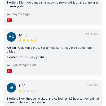
Eksiler:
Ellerinde olmayan arabayı rezerve ettiriyorlar yerine araç
önermiyorlar
Toyota Aygo
23.11.2022
M. G.
MG
Artılar:
Çok kolay oldu. Zorlanmadık. Her şey bize söylendiği
gibiydi
Eksiler:
Kötü bir şey yoktu
Volkswagen Polo
17.10.2022
I. V.
IV
Eksiler:
Even though I waited and called for 3.5 hours, they did not
come to deliver the vehicle.