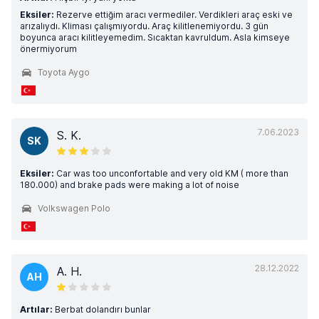
Eksiler:
Rezerve ettiğim aracı vermediler. Verdikleri araç eski ve
arızalıydı. Kliması çalışmıyordu. Araç kilitlenemiyordu. 3 gün
boyunca aracı kilitleyemedim. Sıcaktan kavruldum. Asla kimseye
önermiyorum
Toyota Aygo
7.06.2023
S. K.
SK
Eksiler:
Car was too unconfortable and very old KM ( more than
180.000) and brake pads were making a lot of noise
Volkswagen Polo
28.12.2022
A. H.
AH
Artılar:
Berbat dolandırı bunlar