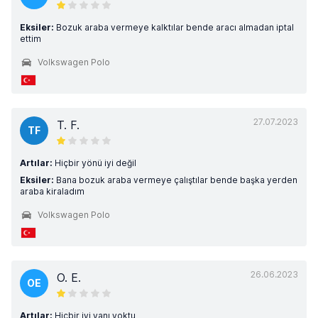
Eksiler:
Bozuk araba vermeye kalktılar bende aracı almadan iptal
ettim
Volkswagen Polo
27.07.2023
T. F.
TF
Artılar:
Hiçbir yönü iyi değil
Eksiler:
Bana bozuk araba vermeye çalıştılar bende başka yerden
araba kiraladım
Volkswagen Polo
26.06.2023
O. E.
OE
Artılar:
Hiçbir iyi yanı yoktu