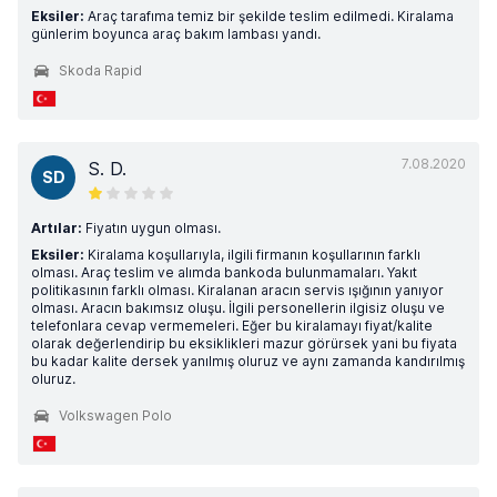
Eksiler:
Araç tarafıma temiz bir şekilde teslim edilmedi. Kiralama
günlerim boyunca araç bakım lambası yandı.
Skoda Rapid
7.08.2020
S. D.
SD
Artılar:
Fiyatın uygun olması.
Eksiler:
Kiralama koşullarıyla, ilgili firmanın koşullarının farklı
olması. Araç teslim ve alımda bankoda bulunmamaları. Yakıt
politikasının farklı olması. Kiralanan aracın servis ışığının yanıyor
olması. Aracın bakımsız oluşu. İlgili personellerin ilgisiz oluşu ve
telefonlara cevap vermemeleri. Eğer bu kiralamayı fiyat/kalite
olarak değerlendirip bu eksiklikleri mazur görürsek yani bu fiyata
bu kadar kalite dersek yanılmış oluruz ve aynı zamanda kandırılmış
oluruz.
Volkswagen Polo