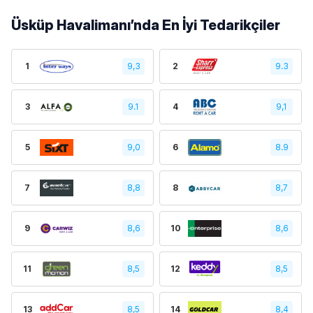
Üsküp Havalimanı’nda En İyi Tedarikçiler
1
9,3
2
9.3
3
9.1
4
9,1
5
9,0
6
8.9
7
8,8
8
8,7
9
8,6
10
8,6
11
8,5
12
8,5
13
8,5
14
8,4