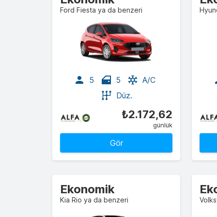
Ford Fiesta ya da benzeri
Hyund
5
5
A/C
Düz.
₺2.172,62
günlük
Gör
Ekonomik
Ek
Kia Rio ya da benzeri
Volk