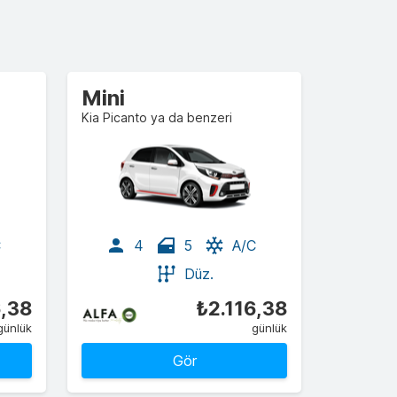
Mini
Kia Picanto ya da benzeri
C
4
5
A/C
Düz.
6,38
₺2.116,38
günlük
günlük
Gör