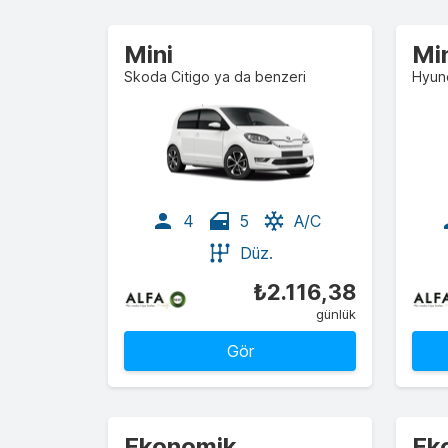
Mini
Mi
Skoda Citigo ya da benzeri
Hyund
4
5
A/C
Düz.
₺2.116,38
günlük
Gör
Ekonomik
Ek