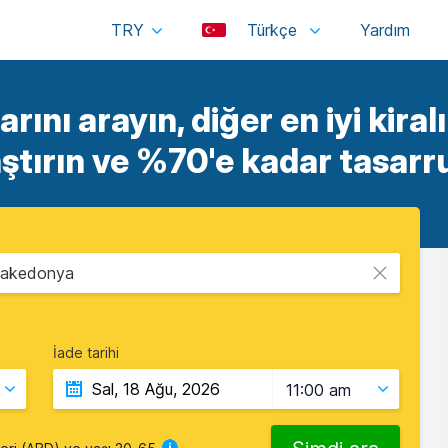
TRY
Türkçe
arını arayın, diğer en iyi kiral
aştırın ve %70'e kadar tasarru
Makedonya
İade tarihi
11:00 am