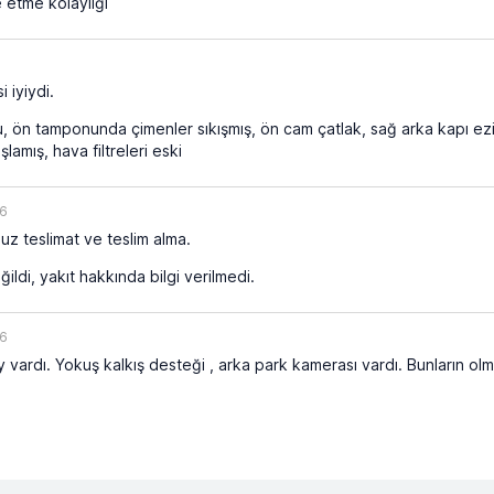
 etme kolaylığı
i iyiydi.
 ön tamponunda çimenler sıkışmış, ön cam çatlak, sağ arka kapı ezik
mış, hava filtreleri eski
26
uz teslimat ve teslim alma.
ildi, yakıt hakkında bilgi verilmedi.
26
 vardı. Yokuş kalkış desteği , arka park kamerası vardı. Bunların olm