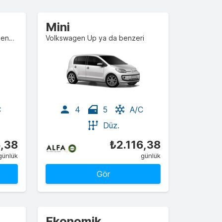
Mini
Mitsubishi Space Star ya da benzeri
Volkswagen Up ya da benzeri
C
4
5
A/C
Düz.
6,38
₺2.116,38
günlük
günlük
Gör
Ekonomik