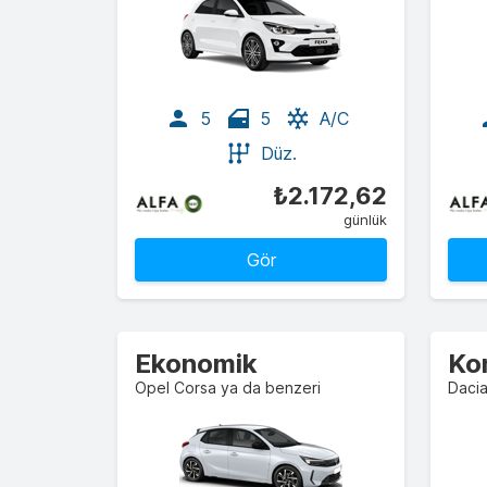
5
5
A/C
Düz.
₺2.172,62
günlük
Gör
Ekonomik
Ko
Opel Corsa ya da benzeri
Dacia