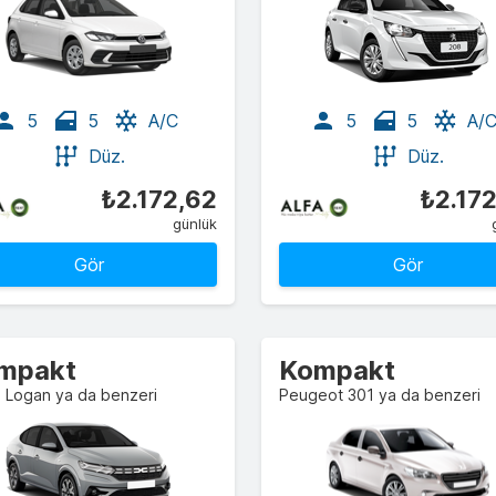
5
5
A/C
5
5
A/
Düz.
Düz.
₺2.172,62
₺2.17
günlük
Gör
Gör
mpakt
Kompakt
 Logan ya da benzeri
Peugeot 301 ya da benzeri