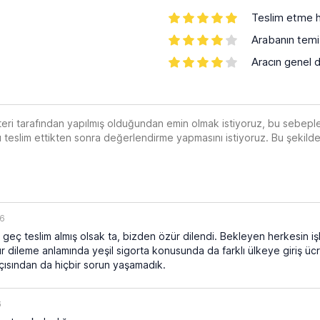
Teslim etme h
Arabanın temiz
Aracın genel 
teri tarafından yapılmış olduğundan emin olmak istiyoruz, bu seb
nı teslim ettikten sonra değerlendirme yapmasını istiyoruz. Bu şekil
26
 geç teslim almış olsak ta, bizden özür dilendi. Bekleyen herkesin işlem
zür dileme anlamında yeşil sigorta konusunda da farklı ülkeye giriş üc
açısından da hiçbir sorun yaşamadık.
6