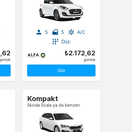
C
5
5
A/C
Düz.
2,62
₺2.172,62
günlük
günlük
Gör
Kompakt
Skoda Scala ya da benzeri