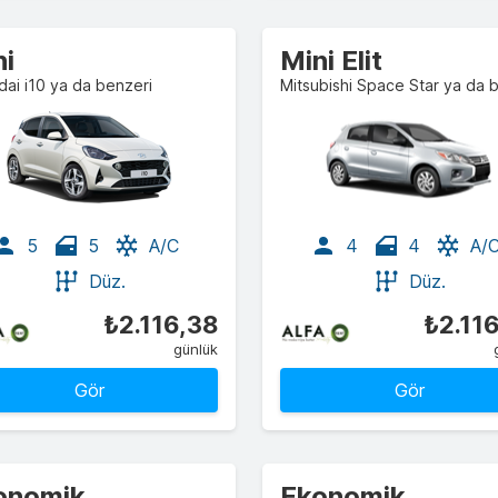
ni
Mini Elit
ai i10 ya da benzeri
5
5
A/C
4
4
A/
Düz.
Düz.
₺2.116,38
₺2.11
günlük
Gör
Gör
onomik
Ekonomik