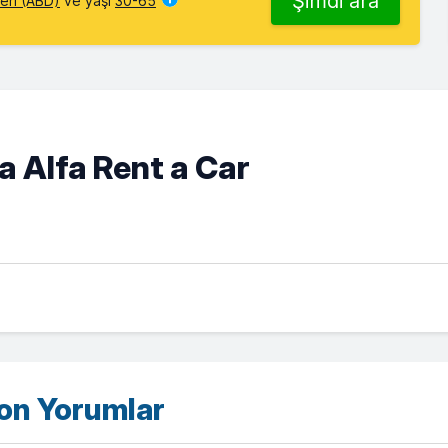
Şimdi ara
leri (ABD)
ve yaşı
30-65
 Alfa Rent a Car
son Yorumlar