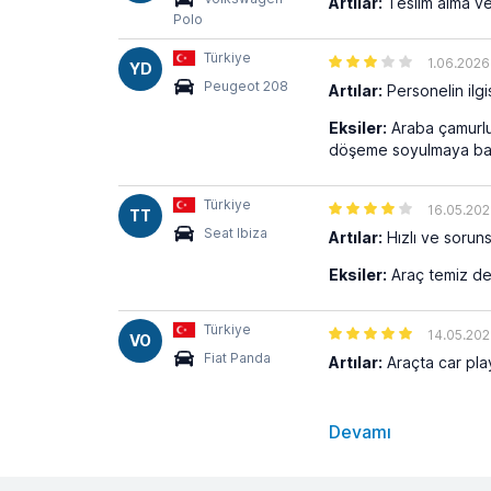
Artılar:
Teslim alma ve
Polo
Türkiye
1.06.2026
YD
Peugeot 208
Artılar:
Personelin ilgis
Eksiler:
Araba çamurlu,
döşeme soyulmaya başla
Türkiye
16.05.20
TT
Seat Ibiza
Artılar:
Hızlı ve soruns
Eksiler:
Araç temiz değ
Türkiye
14.05.20
VO
Fiat Panda
Artılar:
Araçta car play
Devamı