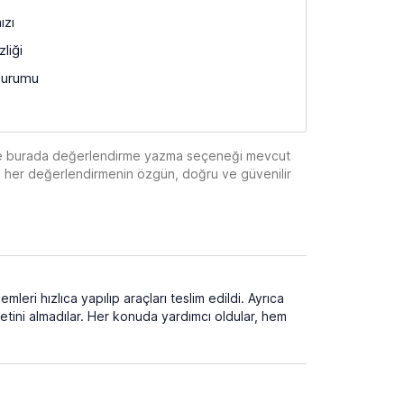
ızı
liği
durumu
eple burada değerlendirme yazma seçeneği mevcut
de her değerlendirmenin özgün, doğru ve güvenilir
leri hızlıca yapılıp araçları teslim edildi. Ayrıca
retini almadılar. Her konuda yardımcı oldular, hem