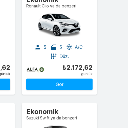
Renault Clio ya da benzeri
C
5
5
A/C
Düz.
2,62
₺2.172,62
günlük
günlük
Gör
Ekonomik
Suzuki Swift ya da benzeri