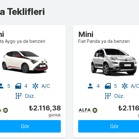
 Teklifleri
ni
Mini
ta Aygo ya da benzeri
Fiat Panda ya da benzeri
5
4
A/C
4
5
A/
Düz.
Düz.
₺2.116,38
₺2.11
günlük
Gör
Gör