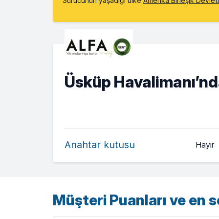
Sürücünün yaşadığı ülke
Amerika Birleşik Devlet
Üsküp Havalimanı’nda
Anahtar kutusu
Hayır
Müşteri Puanları ve en 