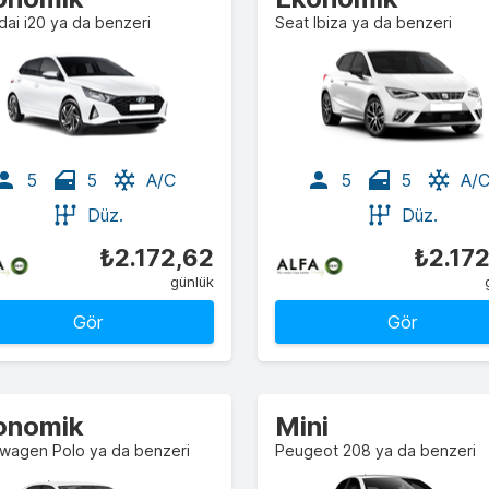
ai i20 ya da benzeri
Seat Ibiza ya da benzeri
5
5
A/C
5
5
A/
Düz.
Düz.
₺2.172,62
₺2.17
günlük
Gör
Gör
onomik
Mini
swagen Polo ya da benzeri
Peugeot 208 ya da benzeri