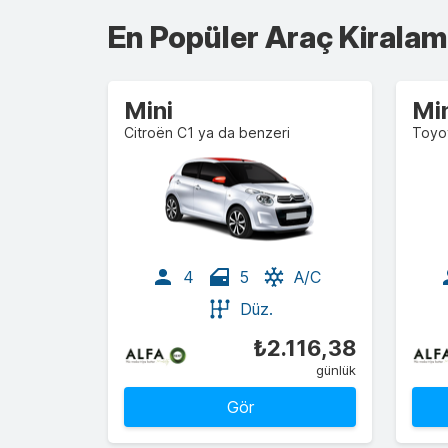
En Popüler Araç Kiralama
Mini
Mi
Citroën C1 ya da benzeri
Toyo
4
5
A/C
Düz.
₺2.116,38
günlük
Gör