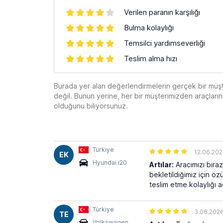
Verilen paranın karşılığı
Bulma kolaylığı
Temsilci yardımseverliği
Teslim alma hızı
Burada yer alan değerlendirmelerin gerçek bir müş
değil. Bunun yerine, her bir müşterimizden araçları
olduğunu biliyorsunuz.
Türkiye
12.06.20
EK
Hyundai i20
Artılar:
Aracımızı biraz
bekletildiğimiz için ö
teslim etme kolaylığı 
Türkiye
3.06.202
TE
Volkswagen