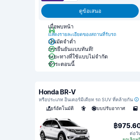
ดูข้อเสนอ
เมื่อพบหน้า
แสดงรายละเอียดของสถานที่รับรถ
เงินมัดจำต่ำ
การยืนยันแบบทันที!
ระยะทางที่ใช้แบบไม่จำกัด
ชำระตอนนี้
Honda BR-V
หรือประเภท อินเตอร์มีเดียท รถ SUV ที่คล้ายกัน
เกียร์อัตโนมัติ
5
ระบบปรับอากาศ
5
฿975.6
ต่อวั
ยกเลิกฟร