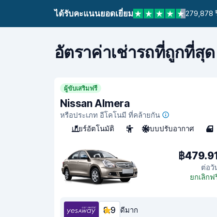
ได้รับคะแนนยอดเยี่ยม
279,878 ร
อัตราค่าเช่ารถที่ถูกที่สุด
ผู้ขับเสริมฟรี
Nissan Almera
หรือประเภท อีโคโนมี ที่คล้ายกัน
เกียร์อัตโนมัติ
5
ระบบปรับอากาศ
4
฿479.9
ต่อวั
ยกเลิกฟร
8.9
ดีมาก