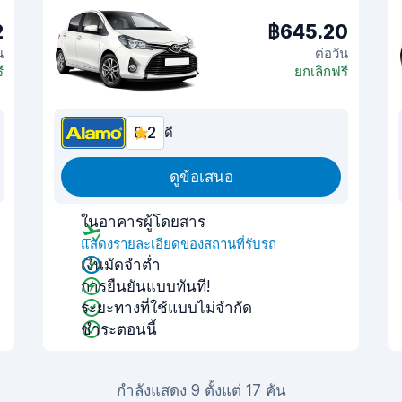
2
฿645.20
น
ต่อวัน
ี
ยกเลิกฟรี
8.2
ดี
ดูข้อเสนอ
ในอาคารผู้โดยสาร
แสดงรายละเอียดของสถานที่รับรถ
เงินมัดจำต่ำ
การยืนยันแบบทันที!
ระยะทางที่ใช้แบบไม่จำกัด
ชำระตอนนี้
กำลังแสดง 9 ตั้งแต่ 17 คัน