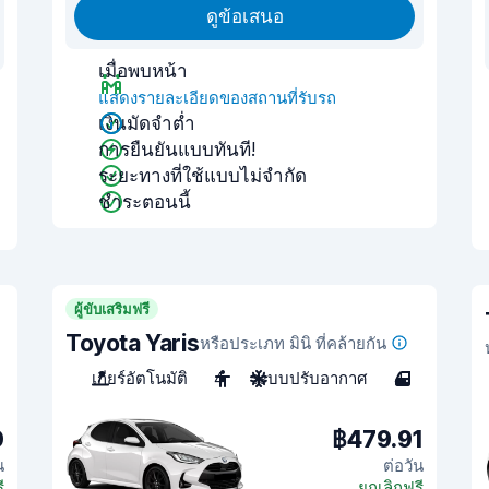
ดูข้อเสนอ
เมื่อพบหน้า
แสดงรายละเอียดของสถานที่รับรถ
เงินมัดจำต่ำ
การยืนยันแบบทันที!
ระยะทางที่ใช้แบบไม่จำกัด
ชำระตอนนี้
ผู้ขับเสริมฟรี
Toyota Yaris
หรือประเภท มินิ ที่คล้ายกัน
เกียร์อัตโนมัติ
4
ระบบปรับอากาศ
4
0
฿479.91
น
ต่อวัน
ี
ยกเลิกฟรี