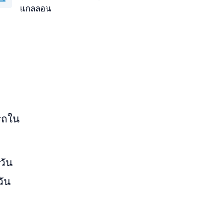
แกลลอน
บรถใน
วัน
วัน