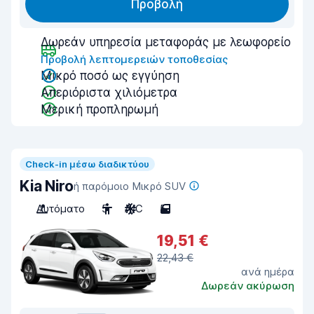
Προβολή
Δωρεάν υπηρεσία μεταφοράς με λεωφορείο
Προβολή λεπτομερειών τοποθεσίας
Μικρό ποσό ως εγγύηση
Απεριόριστα χιλιόμετρα
Μερική προπληρωμή
Check-in μέσω διαδικτύου
Kia Niro
ή παρόμοιο Μικρό SUV
Αυτόματο
5
A/C
5
19,51 €
22,43 €
ανά ημέρα
Δωρεάν ακύρωση