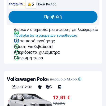
8,5
Πολύ Καλός
Προβολή
Δωρεάν υπηρεσία μεταφοράς με λεωφορείο
Προβολή λεπτομερειών τοποθεσίας
Μέσο ποσό εγγύησης
Άμεση Επιβεβαίωση!
Απεριόριστα χιλιόμετρα
Πληρωμή τώρα
Volkswagen Polo
ή παρόμοιο Μικρό
Χειροκίνητο
5
A/C
5
12,91 €
13,59 €