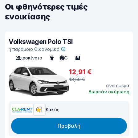
Οι φθηνότερες τιμές
ενοικίασης
Volkswagen Polo TSI
ή παρόμοιο Οικονομικό
Χειροκίνητο
5
A/C
5
12,91 €
13,59 €
ανά ημέρα
Δωρεάν ακύρωση
6,1
Κακός
Προβολή