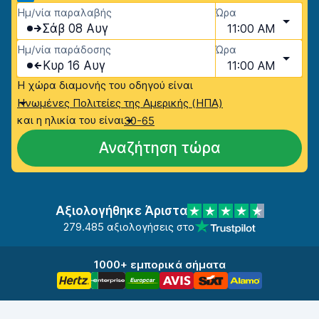
Ημ/νία παραλαβής
Ώρα
Σάβ 08 Αυγ
11:00 AM
Ημ/νία παράδοσης
Ώρα
Κυρ 16 Αυγ
11:00 AM
Η χώρα διαμονής του οδηγού είναι
Ηνωμένες Πολιτείες της Αμερικής (ΗΠΑ)
και η ηλικία του είναι
30-65
Αναζήτηση τώρα
Αξιολογήθηκε Άριστα
279.485 αξιολογήσεις στο
1000+ εμπορικά σήματα