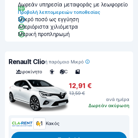
Δωρεάν υπηρεσία μεταφοράς με λεωφορείο
Προβολή λεπτομερειών τοποθεσίας
Μικρό ποσό ως εγγύηση
Απεριόριστα χιλιόμετρα
Μερική προπληρωμή
Renault Clio
ή παρόμοιο Μικρό
Χειροκίνητο
5
A/C
5
12,91 €
13,59 €
ανά ημέρα
Δωρεάν ακύρωση
6,1
Κακός