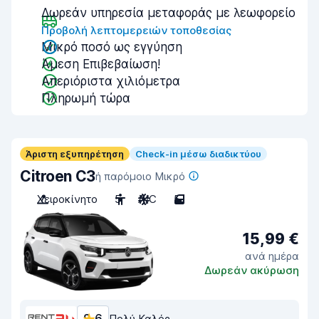
Δωρεάν υπηρεσία μεταφοράς με λεωφορείο
Προβολή λεπτομερειών τοποθεσίας
Μικρό ποσό ως εγγύηση
Άμεση Επιβεβαίωση!
Απεριόριστα χιλιόμετρα
Πληρωμή τώρα
Άριστη εξυπηρέτηση
Check-in μέσω διαδικτύου
Citroen C3
ή παρόμοιο Μικρό
Χειροκίνητο
5
A/C
5
15,99 €
ανά ημέρα
Δωρεάν ακύρωση
Πολύ Καλός