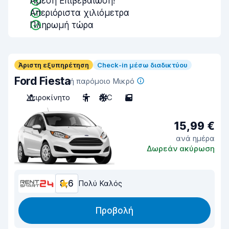
Άμεση Επιβεβαίωση!
Απεριόριστα χιλιόμετρα
Πληρωμή τώρα
Άριστη εξυπηρέτηση
Check-in μέσω διαδικτύου
Ford Fiesta
ή παρόμοιο Μικρό
Χειροκίνητο
5
A/C
5
15,99 €
ανά ημέρα
Δωρεάν ακύρωση
8,6
Πολύ Καλός
Προβολή