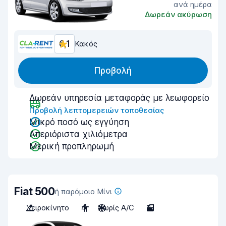
ανά ημέρα
Δωρεάν ακύρωση
6,1
Κακός
Προβολή
Δωρεάν υπηρεσία μεταφοράς με λεωφορείο
Προβολή λεπτομερειών τοποθεσίας
Μικρό ποσό ως εγγύηση
Απεριόριστα χιλιόμετρα
Μερική προπληρωμή
Fiat 500
ή παρόμοιο Μίνι
Χειροκίνητο
4
Χωρίς A/C
3