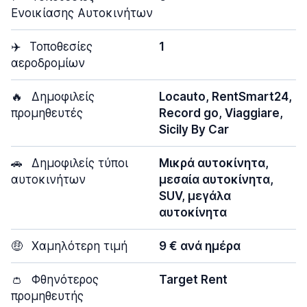
Ενοικίασης Αυτοκινήτων
✈️
Τοποθεσίες
1
αεροδρομίων
🔥
Δημοφιλείς
Locauto, RentSmart24,
προμηθευτές
Record go, Viaggiare,
Sicily By Car
🚗
Δημοφιλείς τύποι
Μικρά αυτοκίνητα,
αυτοκινήτων
μεσαία αυτοκίνητα,
SUV, μεγάλα
αυτοκίνητα
🤑
Χαμηλότερη τιμή
9 € ανά ημέρα
👛
Φθηνότερος
Target Rent
προμηθευτής