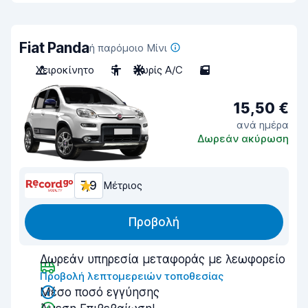
Fiat Panda
ή παρόμοιο Μίνι
Χειροκίνητο
5
Χωρίς A/C
5
15,50 €
ανά ημέρα
Δωρεάν ακύρωση
7,9
Μέτριος
Προβολή
Δωρεάν υπηρεσία μεταφοράς με λεωφορείο
Προβολή λεπτομερειών τοποθεσίας
Μέσο ποσό εγγύησης