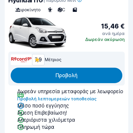
Hyundai i10
ή παρόμοιο Μίνι
Χειροκίνητο
5
A/C
5
15,46 €
ανά ημέρα
Δωρεάν ακύρωση
7,9
Μέτριος
Προβολή
Δωρεάν υπηρεσία μεταφοράς με λεωφορείο
Προβολή λεπτομερειών τοποθεσίας
Μέσο ποσό εγγύησης
Άμεση Επιβεβαίωση!
Απεριόριστα χιλιόμετρα
Πληρωμή τώρα