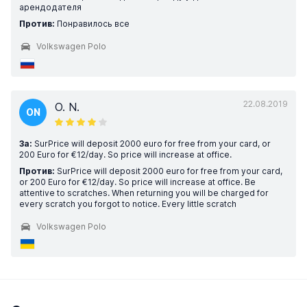
арендодателя
Против:
Понравилось все
Volkswagen Polo
22.08.2019
O. N.
ON
За:
SurPrice will deposit 2000 euro for free from your card, or
200 Euro for €12/day. So price will increase at office.
Против:
SurPrice will deposit 2000 euro for free from your card,
or 200 Euro for €12/day. So price will increase at office. Be
attentive to scratches. When returning you will be charged for
every scratch you forgot to notice. Every little scratch
Volkswagen Polo