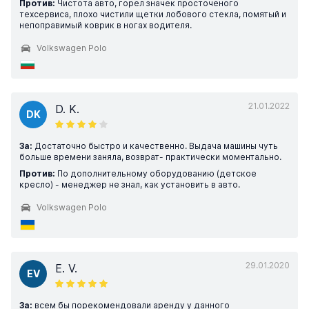
Против:
Чистота авто, горел значек просточеного
техсервиса, плохо чистили щетки лобового стекла, помятый и
непоправимый коврик в ногах водителя.
Volkswagen Polo
21.01.2022
D. K.
DK
За:
Достаточно быстро и качественно. Выдача машины чуть
больше времени заняла, возврат- практически моментально.
Против:
По дополнительному оборудованию (детское
кресло) - менеджер не знал, как установить в авто.
Volkswagen Polo
29.01.2020
E. V.
EV
За:
всем бы порекомендовали аренду у данного