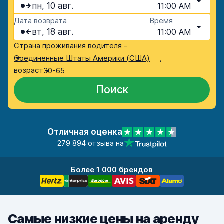
пн, 10 авг.
11:00 AM
Дата возврата
Время
вт, 18 авг.
11:00 AM
Страна проживания водителя -
,
Соединенные Штаты Америки (США)
возраст
30-65
Поиск
Отличная оценка
279 894 отзыва на
Более 1 000 брендов
Самые низкие цены на аренду