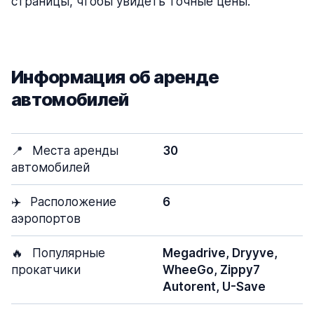
страницы, чтобы увидеть точные цены.
Информация об аренде
автомобилей
📍
Места аренды
30
автомобилей
✈️
Расположение
6
аэропортов
🔥
Популярные
Megadrive, Dryyve,
прокатчики
WheeGo, Zippy7
Autorent, U-Save