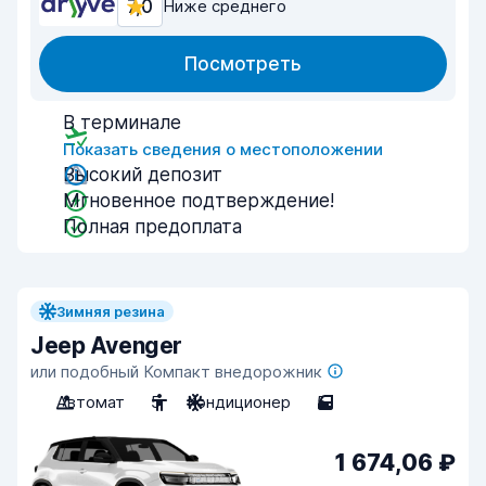
7,0
Ниже среднего
Посмотреть
В терминале
Показать сведения о местоположении
Высокий депозит
Мгновенное подтверждение!
Полная предоплата
Зимняя резина
Jeep Avenger
или подобный Компакт внедорожник
Автомат
5
Кондиционер
5
1 674,06 ₽