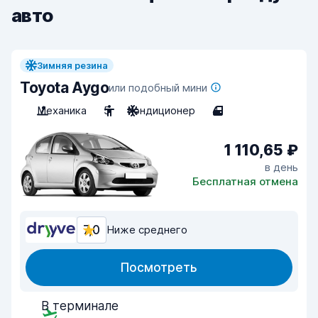
авто
Зимняя резина
Toyota Aygo
или подобный мини
Механика
5
Кондиционер
4
1 110,65 ₽
в день
Бесплатная отмена
7,0
Ниже среднего
Посмотреть
В терминале