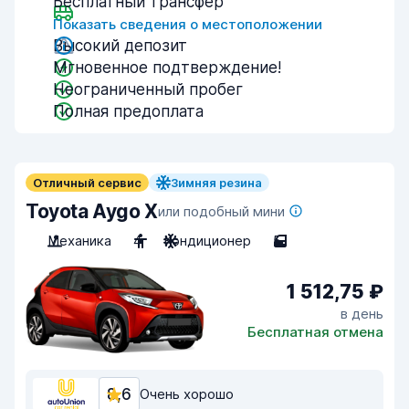
Бесплатный трансфер
Показать сведения о местоположении
Высокий депозит
Мгновенное подтверждение!
Неограниченный пробег
Полная предоплата
Отличный сервис
Зимняя резина
Toyota Aygo X
или подобный мини
Механика
4
Кондиционер
5
1 512,75 ₽
в день
Бесплатная отмена
8,6
Очень хорошо