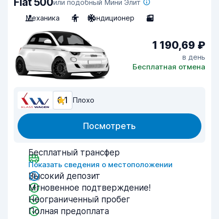
Fiat 500
или подобный Мини Элит
Механика
4
Кондиционер
3
1 190,69 ₽
в день
Бесплатная отмена
6,1
Плохо
Посмотреть
Бесплатный трансфер
Показать сведения о местоположении
Высокий депозит
Мгновенное подтверждение!
Неограниченный пробег
Полная предоплата