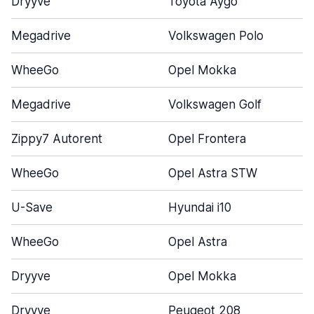
Dryyve
Toyota Aygo
Megadrive
Volkswagen Polo
WheeGo
Opel Mokka
Megadrive
Volkswagen Golf
Zippy7 Autorent
Opel Frontera
WheeGo
Opel Astra STW
U-Save
Hyundai i10
WheeGo
Opel Astra
Dryyve
Opel Mokka
Dryyve
Peugeot 208