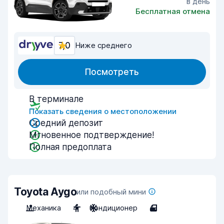
в день
Бесплатная отмена
7,0
Ниже среднего
Посмотреть
В терминале
Показать сведения о местоположении
Средний депозит
Мгновенное подтверждение!
Полная предоплата
Toyota Aygo
или подобный мини
Механика
4
Кондиционер
4