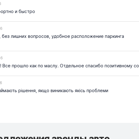
6
ортно и быстро
26
 без лишних вопросов, удобное расположение паркинга
26
 Все прошло как по маслу. Отдельное спасибо позитивному со
26
ймають рішення, якщо виникають якісь проблеми
едложения аренды авто