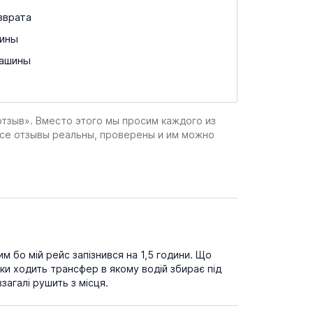
зврата
ины
машины
отзыв». Вместо этого мы просим каждого из
все отзывы реальны, проверены и им можно
им бо мій рейс запізнився на 1,5 години. Що
вки ходить трансфер в якому водій збирає під
загалі рушить з місця.