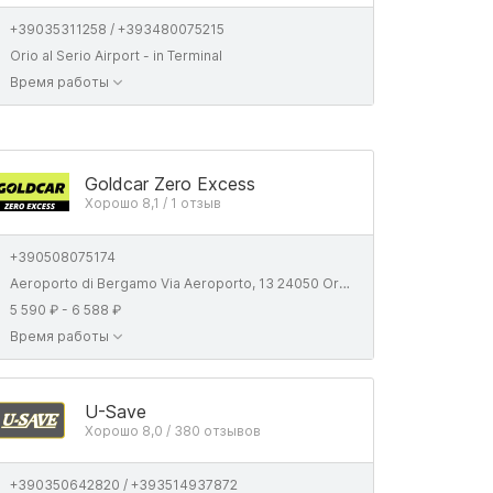
+39035311258 / +393480075215
Orio al Serio Airport - in Terminal
Время работы
Goldcar Zero Excess
Хорошо 8,1 / 1 отзыв
+390508075174
Aeroporto di Bergamo Via Aeroporto, 13 24050 Orio Al Serio BG., Italy
5 590 ₽ - 6 588 ₽
Время работы
U-Save
Хорошо 8,0 / 380 отзывов
+390350642820 / +393514937872