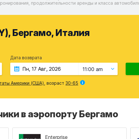
ронирования, продолжительности аренды и класса автомобил
), Бергамо, Италия
Дата возврата
11:00 am
таты Америки (США)
, возраст
30-65
ики в аэропорту Бергамо
Enterprise