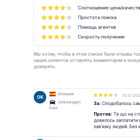
Соотношение цена/качест
Простота поиска
Помощь агентов
Скорость получения
Мы хотим, чтобы в этом списке были отзывы то
наших клиентов оставлять комментарии в конц
доверять.
Испания
30.07.20
OK
Volkswagen
За:
Сподобалось сам
Polo
Против:
Те що на сті
довелось заплатити щ
завʼязку людей. Без 