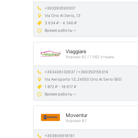
+393283590007
Via Orio Al Serio, 13
3 634 ₽ - 4 346 ₽
Время работы
Viaggiare
Хорошо 8,1 / 1 062 отзыва
+393406132637 / +390350156319
Via Aeroporto 13, 24050 Orio Al Serio (BG)
1 872 ₽ - 18 617 ₽
Время работы
Moventur
Хорошо 8,1
+393806918161