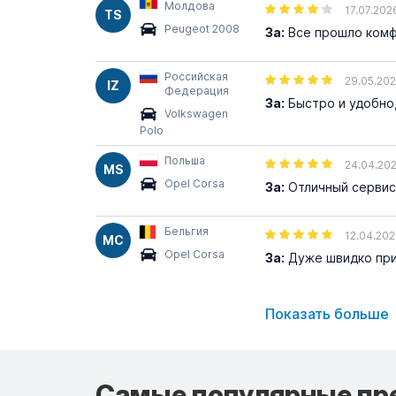
Молдова
17.07.202
TS
Peugeot 2008
За:
Все прошло комф
Российская
29.05.20
IZ
Федерация
За:
Быстро и удобно,
Volkswagen
Polo
Польша
24.04.20
MS
Opel Corsa
За:
Отличный сервис!
Бельгия
12.04.20
MC
Opel Corsa
За:
Дуже швидко при
Показать больше
Самые популярные пр