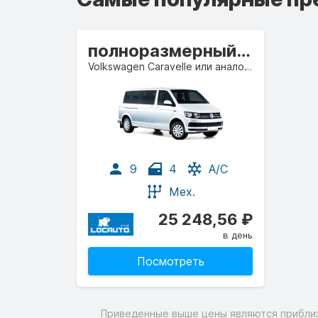
полноразмерный микроавтобус
Volkswagen Caravelle или аналогичный
9
4
A/C
Мех.
25 248,56 ₽
в день
Посмотреть
Приведенные выше цены являются приблизи