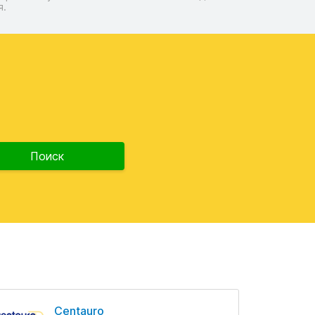
я.
Поиск
Centauro