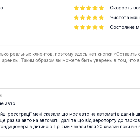
во
Скорость во
Чистота маш
Состояние 
лько реальных клиентов, поэтому здесь нет кнопки «Оставить 
е аренды. Таким образом вы можете быть уверены в том, что 
26
е авто
йці реєстрації мені сказали що моє авто на автоматі відали інш
е раз за авто на автоматі, далі те що від аеропорту до парко
кондиціонера з дитиною 1 рік ми чекали біля 20 хвилин поки він в