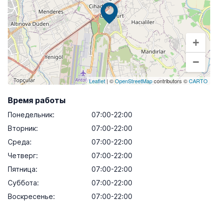
+
−
Leaflet
| ©
OpenStreetMap
contributors ©
CARTO
Время работы
Понедельник
:
07:00-22:00
Вторник
:
07:00-22:00
Среда
:
07:00-22:00
Четверг
:
07:00-22:00
Пятница
:
07:00-22:00
Суббота
:
07:00-22:00
Воскресенье
:
07:00-22:00