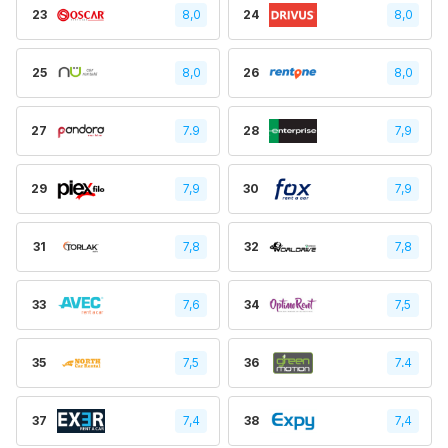
23
8,0
24
8,0
25
8,0
26
8,0
27
7.9
28
7,9
29
7,9
30
7,9
31
7,8
32
7,8
33
7,6
34
7,5
35
7,5
36
7.4
37
7,4
38
7,4