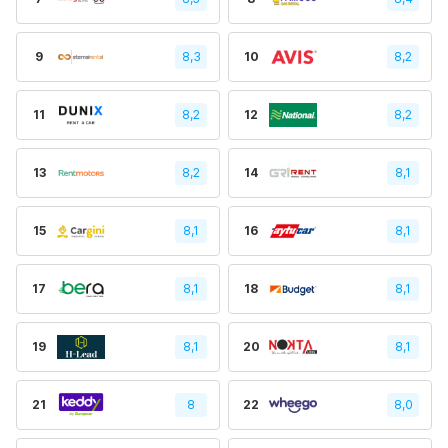
9
8,3
10
8,2
11
8,2
12
8,2
13
8,2
14
8,1
15
8,1
16
8,1
17
8,1
18
8,1
19
8,1
20
8,1
21
8
22
8,0