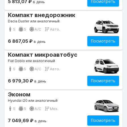
5 813,07 ₽
Посмотреть
в день
Компакт внедорожник
Dacia Duster или аналогичный
5
5
A/C
Авто.
6 867,05 ₽
Посмотреть
в день
Компакт микроавтобус
Fiat Doblo или аналогичный
5
5
A/C
Авто.
6 979,30 ₽
Посмотреть
в день
Эконом
Hyundai i20 или аналогичный
5
5
A/C
Мех.
7 049,69 ₽
Посмотреть
в день