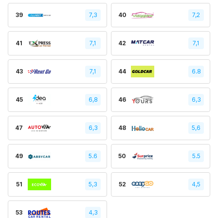
39
7,3
40
7,2
41
7,1
42
7,1
43
7,1
44
6.8
45
6,8
46
6,3
47
6,3
48
5,6
49
5.6
50
5.5
51
5,3
52
4,5
53
4,3