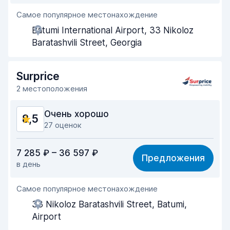
Самое популярное местонахождение
Помощь агентов
9,2
Batumi International Airport, 33 Nikoloz
Скорость получения
8,0
Baratashvili Street, Georgia
Скорость возврата
8,2
Surprice
Чистота машины
9,0
2 местоположения
Состояние машины
8,4
Очень хорошо
8,5
27 оценок
Соотношение цена/качество
8,2
7 285 ₽ – 36 597 ₽
Предложения
в день
Простота поиска
8,9
Самое популярное местонахождение
Помощь агентов
9,0
33 Nikoloz Baratashvili Street, Batumi,
Скорость получения
8,9
Airport