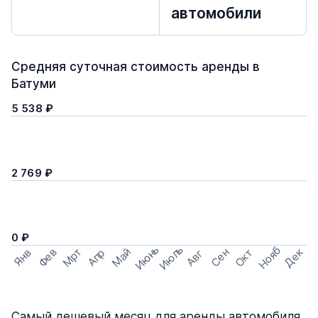
автомобили
Средняя суточная стоимость аренды в
Батуми
5 538 ₽
2 769 ₽
0 ₽
Июнь
Июль
Нояб
Мрт
Май
Дек
Фев
Сен
Окт
Апр
Янв
Авг
Самый дешевый месяц для аренды автомобиля