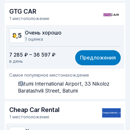
Скорость возврата
9,0
GTG CAR
Чистота машины
8,3
1 местоположение
Состояние машины
7,5
Очень хорошо
8,5
1 оценка
Соотношение цена/качество
8,5
7 285 ₽ – 36 597 ₽
Предложения
в день
Простота поиска
8,2
Самое популярное местонахождение
Помощь агентов
9,2
Batumi International Airport, 33 Nikoloz
Скорость получения
8,0
Baratashvili Street, Batumi
Скорость возврата
8,2
Cheap Car Rental
Чистота машины
9,0
1 местоположение
Состояние машины
8,6