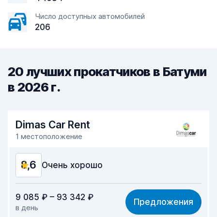
Число доступных автомобилей
206
20 лучших прокатчиков в Батуми
в 2026 г.
Dimas Car Rent
1 местоположение
8,6
Очень хорошо
Соотношение цена/качество
8,9
9 085 ₽ – 93 342 ₽
Предложения
в день
Простота поиска
8,2