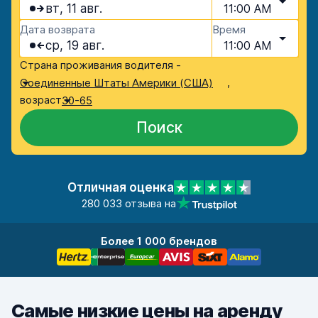
вт, 11 авг.
11:00 AM
Дата возврата
Время
ср, 19 авг.
11:00 AM
Страна проживания водителя -
,
Соединенные Штаты Америки (США)
возраст
30-65
Поиск
Отличная оценка
280 033 отзыва на
Более 1 000 брендов
Самые низкие цены на аренду