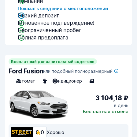
компании
Показать сведения о местоположении
Низкий депозит
Мгновенное подтверждение!
Неограниченный пробег
Полная предоплата
Бесплатный дополнительный водитель
Ford Fusion
или подобный полноразмерный
Автомат
5
Кондиционер
4
3 104,18 ₽
в день
Бесплатная отмена
8,0
Хорошо