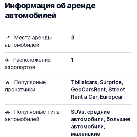
Информация об аренде
автомобилей
📍
Места аренды
3
автомобилей
✈️
Расположение
1
аэропортов
🔥
Популярные
Tbilisicars, Surprice,
прокатчики
GeoCarsRent, Street
Rent a Car, Europcar
🚗
Популярные типы
SUVs, средние
автомобилей
автомобили, большие
автомобили,
маленькие