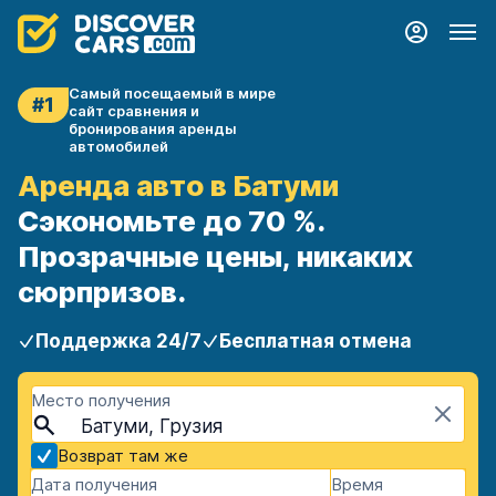
Самый посещаемый в мире
#1
сайт сравнения и
бронирования аренды
автомобилей
Аренда авто в Батуми
Сэкономьте до 70 %.
Прозрачные цены, никаких
сюрпризов.
Поддержка 24/7
Бесплатная отмена
Место получения
Батуми, Грузия
Возврат там же
Дата получения
Время