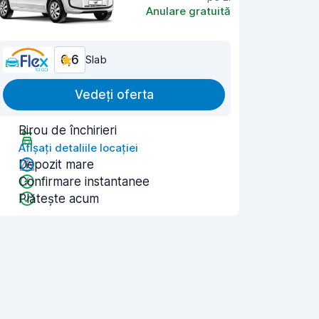
Anulare gratuită
6,6
Slab
Vedeți oferta
Birou de închirieri
Afișați detaliile locației
Depozit mare
Confirmare instantanee
Plătește acum