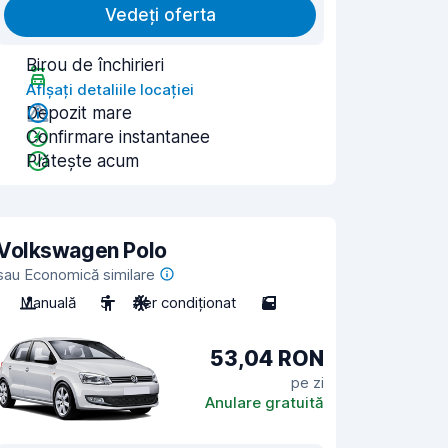
Vedeți oferta
Birou de închirieri
Afișați detaliile locației
Depozit mare
Confirmare instantanee
Plătește acum
Volkswagen Polo
sau Economică similare
Manuală
5
Aer condiționat
5
53,04 RON
pe zi
Anulare gratuită