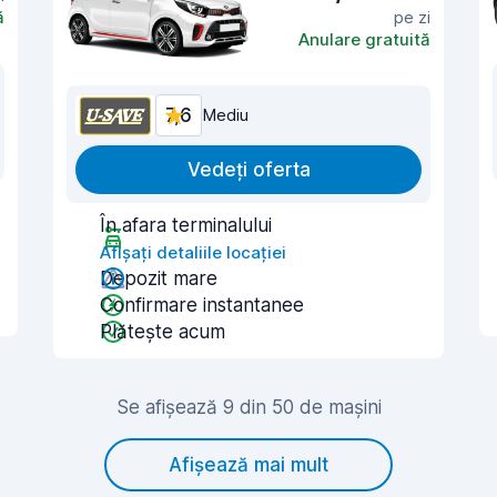
ă
pe zi
Anulare gratuită
7,6
Mediu
Vedeți oferta
În afara terminalului
Afișați detaliile locației
Depozit mare
Confirmare instantanee
Plătește acum
Se afișează 9 din 50 de mașini
Afișează mai mult