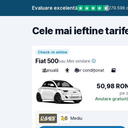
Evaluare excelentă
279.598 d
Cele mai ieftine tarif
Check-in online
Fiat 500
sau Mini similare
Manuală
4
Aer condiționat
3
50,98 RO
pe z
Anulare gratuit
7,6
Mediu