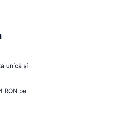
n
tă unică și
,54 RON pe