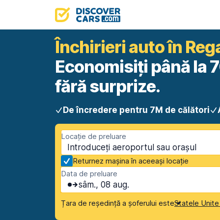
Închirieri auto în Reg
Economisiți până la 7
fără surprize.
De încredere pentru 7M de călători
Locație de preluare
Returnez mașina în aceeași locație
Data de preluare
sâm., 08 aug.
Țara de reședință a șoferului este
Statele Unite