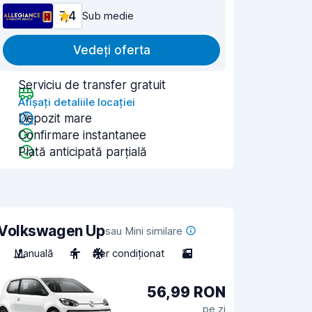
7,4
Sub medie
Vedeți oferta
Serviciu de transfer gratuit
Afișați detaliile locației
Depozit mare
Confirmare instantanee
Plată anticipată parțială
Volkswagen Up
sau Mini similare
Manuală
4
Aer condiționat
2
56,99 RON
pe zi