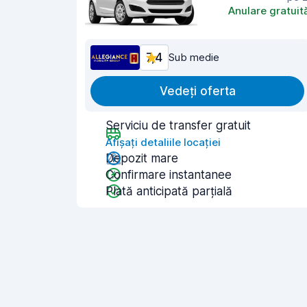
Anulare gratuit
7,4
Sub medie
Vedeți oferta
Serviciu de transfer gratuit
Afișați detaliile locației
Depozit mare
Confirmare instantanee
Plată anticipată parțială