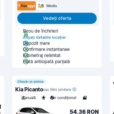
7,8
Mediu
Vedeți oferta
Birou de închirieri
Afișați detaliile locației
Depozit mare
Confirmare instantanee
Kilometraj nelimitat
Plată anticipată parțială
Check-in online
Kia Picanto
sau Mini similare
Manuală
4
Aer condiționat
4
N
54,36 RON
i