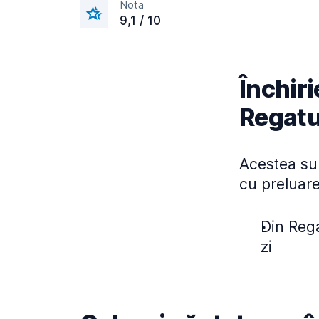
Nota
9,1 / 10
Închiri
Regatu
Acestea sun
cu preluare
Din Rega
zi