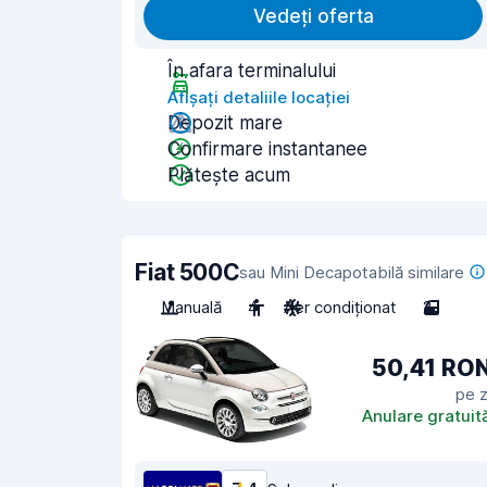
Vedeți oferta
În afara terminalului
Afișați detaliile locației
Depozit mare
Confirmare instantanee
Plătește acum
Fiat 500C
sau Mini Decapotabilă similare
Manuală
4
Aer condiționat
2
50,41 RO
pe z
Anulare gratuit