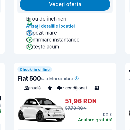
Vedeți oferta
Birou de închirieri
Afișați detaliile locației
Depozit mare
Confirmare instantanee
Plătește acum
Check-in online
Fiat 500
sau Mini similare
Manuală
4
Aer condiționat
3
N
51,96 RON
i
57,73 RON
ă
pe zi
Anulare gratuită