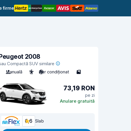
e firme
Peugeot 2008
sau Compactă SUV similare
Manuală
5
Aer condiționat
5
73,19 RON
pe zi
Anulare gratuită
6,6
Slab