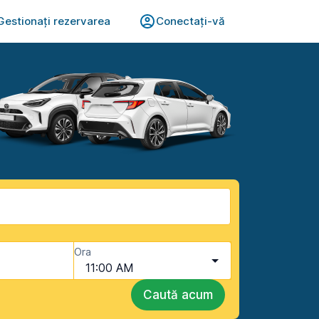
Gestionați rezervarea
Conectați-vă
Ora
11:00 AM
Caută acum