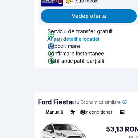
7,4
Sub medie
Vedeți oferta
Serviciu de transfer gratuit
Afișați detaliile locației
Depozit mare
Confirmare instantanee
Plată anticipată parțială
Ford Fiesta
sau Economică similare
Manuală
5
Aer condiționat
5
53,13 RO
pe z