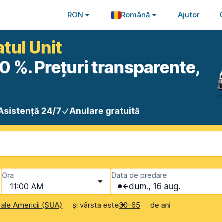
RON
Română
Ajutor
atul Unit
0 %. Prețuri transparente,
Asistență 24/7
Anulare gratuită
Ora
Data de predare
11:00 AM
dum., 16 aug.
și vârsta este
de ani
 ale Americii (SUA)
30-65