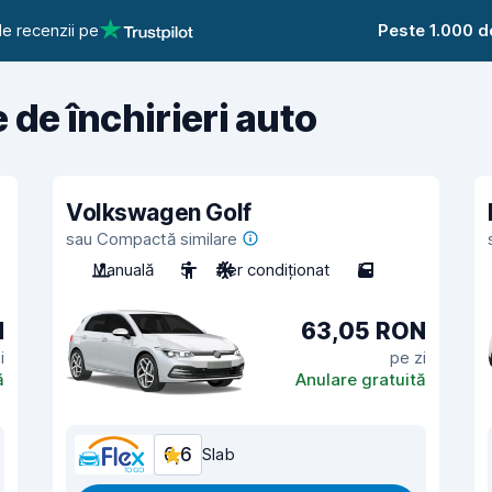
e recenzii pe
Peste 1.000 d
e de închirieri auto
Volkswagen Golf
sau Compactă similare
Manuală
5
Aer condiționat
5
N
63,05 RON
i
pe zi
ă
Anulare gratuită
6,6
Slab