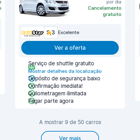
o
por dia
o
Cancelamento
gratuito
9,3
Excelente
Ver a oferta
Serviço de shuttle gratuito
Mostrar detalhes da localização
Depósito de segurança baixo
Confirmação imediata!
Quilometragem ilimitada
Pagar parte agora
A mostrar 9 de 50 carros
Ver mais