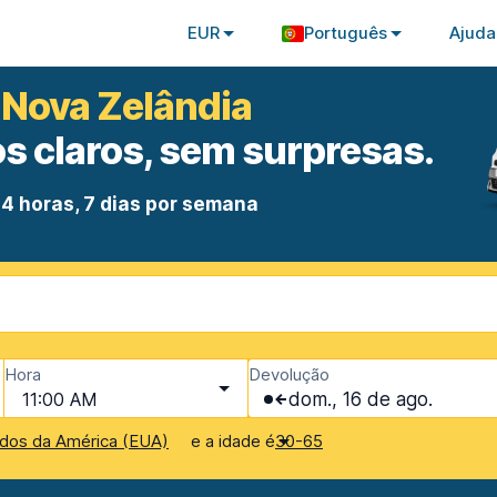
EUR
Português
Ajuda
 Nova Zelândia
s claros, sem surpresas.
4 horas, 7 dias por semana
Hora
Devolução
11:00 AM
dom., 16 de ago.
e a idade é
dos da América (EUA)
30-65