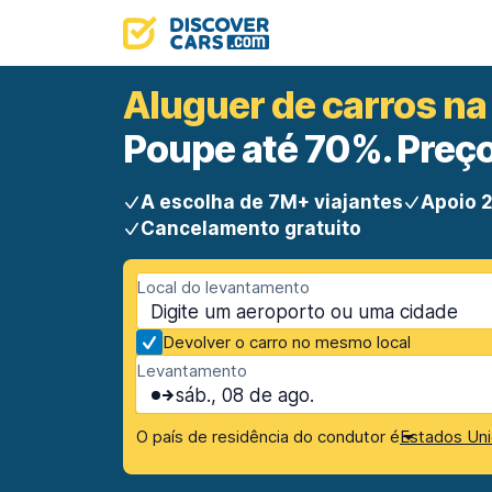
Aluguer de carros na
Poupe até 70%. Preço
A escolha de 7M+ viajantes
Apoio 2
Cancelamento gratuito
Local do levantamento
Devolver o carro no mesmo local
Levantamento
sáb., 08 de ago.
O país de residência do condutor é
Estados Uni