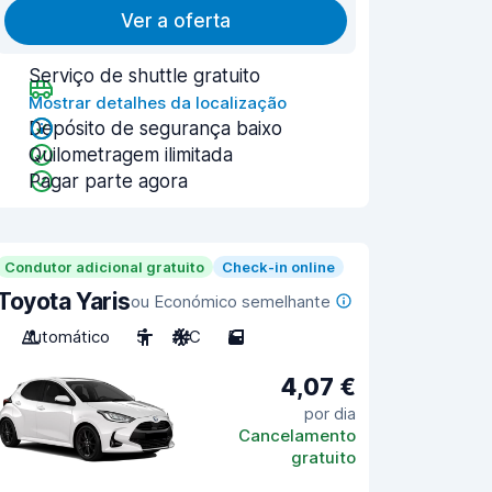
Ver a oferta
Serviço de shuttle gratuito
Mostrar detalhes da localização
Depósito de segurança baixo
Quilometragem ilimitada
Pagar parte agora
Condutor adicional gratuito
Check-in online
Toyota Yaris
ou Económico semelhante
Automático
5
A/C
5
4,07 €
por dia
Cancelamento
gratuito