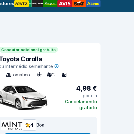
edores
Condutor adicional gratuito
Toyota Corolla
ou Intermédio semelhante
Automático
5
A/C
5
4,98 €
por dia
Cancelamento
gratuito
8,4
Boa