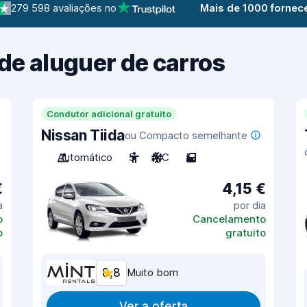
279 598 avaliações no
Mais de 1000 fornec
de aluguer de carros
Condutor adicional gratuito
Nissan Tiida
ou Compacto semelhante
Automático
5
A/C
5
€
4,15 €
a
por dia
o
Cancelamento
o
gratuito
8,8
Muito bom
Ver a oferta