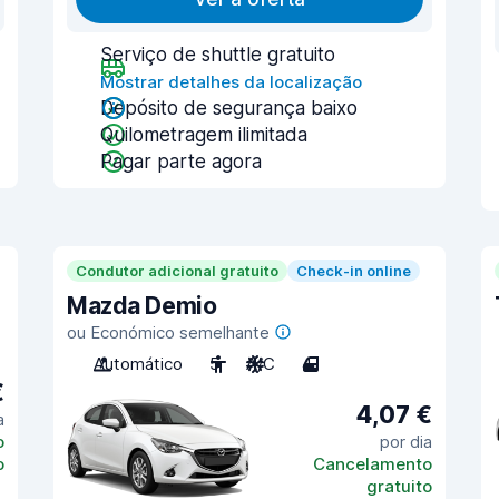
Serviço de shuttle gratuito
Mostrar detalhes da localização
Depósito de segurança baixo
Quilometragem ilimitada
Pagar parte agora
Condutor adicional gratuito
Check-in online
Mazda Demio
ou Económico semelhante
Automático
5
A/C
4
€
4,07 €
a
o
por dia
o
Cancelamento
gratuito