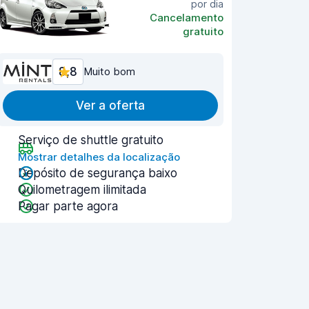
por dia
Cancelamento
gratuito
8,8
Muito bom
Ver a oferta
Serviço de shuttle gratuito
Mostrar detalhes da localização
Depósito de segurança baixo
Quilometragem ilimitada
Pagar parte agora