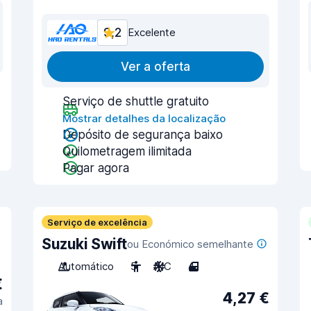
9,2
Excelente
Ver a oferta
Serviço de shuttle gratuito
Mostrar detalhes da localização
Depósito de segurança baixo
Quilometragem ilimitada
Pagar agora
Serviço de excelência
Suzuki Swift
ou Económico semelhante
Automático
5
A/C
4
€
4,27 €
a