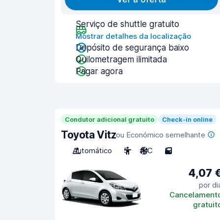
Serviço de shuttle gratuito
Mostrar detalhes da localização
Depósito de segurança baixo
Quilometragem ilimitada
Pagar agora
Condutor adicional gratuito
Check-in online
Toyota Vitz
ou Económico semelhante
Automático
5
A/C
5
4,07 
por di
Cancelament
gratuit