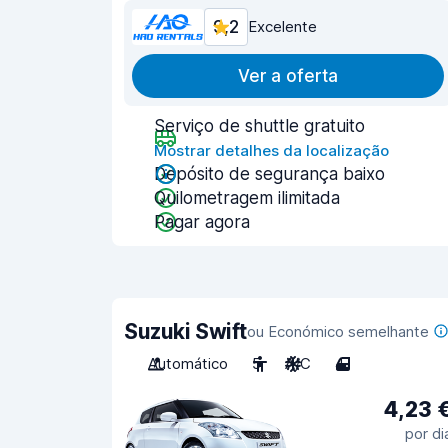
9,2
Excelente
Ver a oferta
Serviço de shuttle gratuito
Mostrar detalhes da localização
Depósito de segurança baixo
Quilometragem ilimitada
Pagar agora
Suzuki Swift
ou Económico semelhante
Automático
5
A/C
4
4,23 
por di