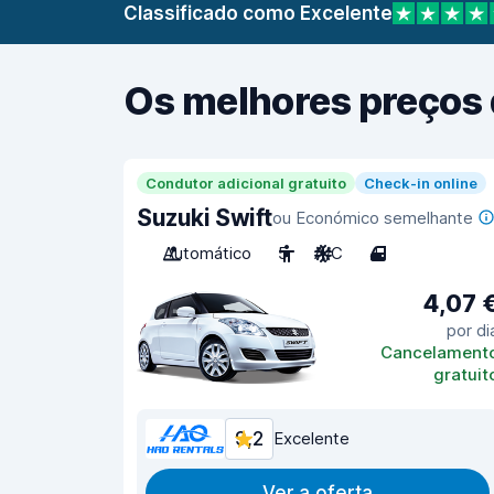
Classificado como Excelente
Os melhores preços 
Condutor adicional gratuito
Check-in online
Suzuki Swift
ou Económico semelhante
Automático
5
A/C
4
4,07 
por di
Cancelament
gratuit
9,2
Excelente
Ver a oferta