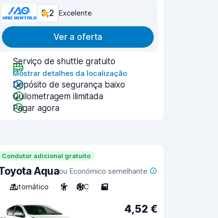
9,2
Excelente
Ver a oferta
Serviço de shuttle gratuito
Mostrar detalhes da localização
Depósito de segurança baixo
Quilometragem ilimitada
Pagar agora
Condutor adicional gratuito
Toyota Aqua
ou Económico semelhante
Automático
5
A/C
5
4,52 €