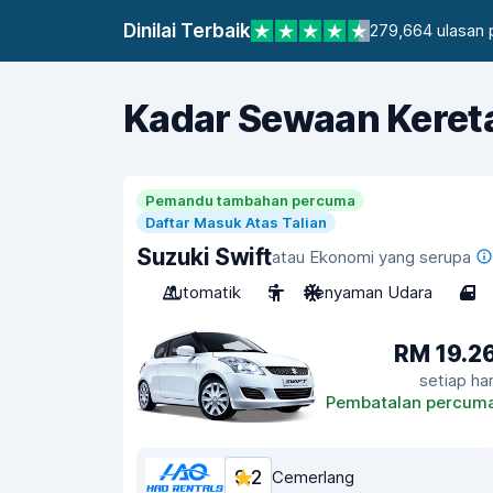
Dinilai Terbaik
279,664 ulasan
Kadar Sewaan Keret
Pemandu tambahan percuma
Daftar Masuk Atas Talian
Suzuki Swift
atau Ekonomi yang serupa
Automatik
5
Penyaman Udara
4
RM 19.2
setiap har
Pembatalan percum
9.2
Cemerlang