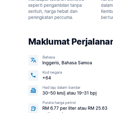
seperti pengambilan tanpa
dalam
sentuh, harga hebat dan
Kemba
peningkatan percuma.
bertur
Maklumat Perjalana
Bahasa
Inggeris, Bahasa Samoa
Kod negara
+64
Had laju dalam bandar
30–50 km/j atau 19–31 bpj
Purata harga petrol
RM 6.77 per liter atau RM 25.63