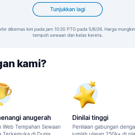
Tunjukkan lagi
akhir dikemas kini pada jam 10:20 PTG pada 5/8/26. Harga mungk
tempoh sewaan dan kelas kereta.
gan kami?
enangi anugerah
Dinilai tinggi
n Web Tempahan Sewaan
Penilaian gabungan deng
a Terkemuka di Dunia
jumlah ulasan 250k+ di pl