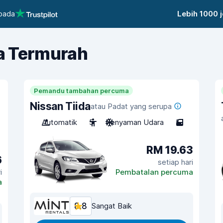
 pada
Lebih 1000 
a Termurah
Pemandu tambahan percuma
Nissan Tiida
atau Padat yang serupa
Automatik
5
Penyaman Udara
5
RM 19.63
6
setiap hari
i
Pembatalan percuma
a
8.8
Sangat Baik