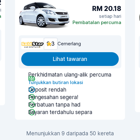
2
RM 20.18
i
a
setiap hari
Pembatalan percuma
9.3
Cemerlang
Lihat tawaran
Perkhidmatan ulang-alik percuma
Tunjukkan butiran lokasi
Deposit rendah
Pengesahan segera!
Perbatuan tanpa had
Bayaran terdahulu separa
Menunjukkan 9 daripada 50 kereta