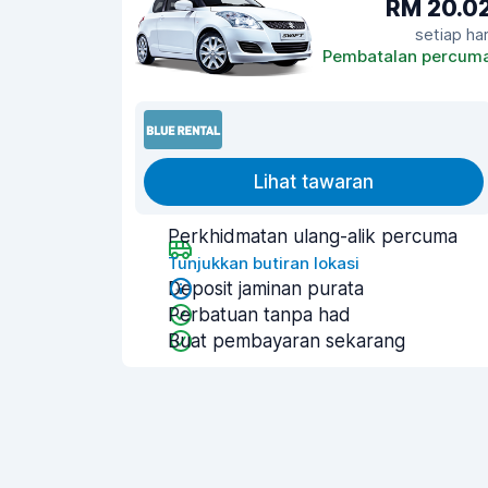
RM 20.0
setiap har
Pembatalan percum
Lihat tawaran
Perkhidmatan ulang-alik percuma
Tunjukkan butiran lokasi
Deposit jaminan purata
Perbatuan tanpa had
Buat pembayaran sekarang