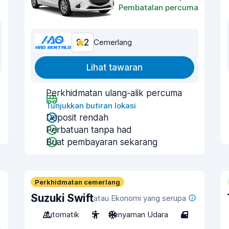
Pembatalan percuma
9.2
Cemerlang
Lihat tawaran
Perkhidmatan ulang-alik percuma
Tunjukkan butiran lokasi
Deposit rendah
Perbatuan tanpa had
Buat pembayaran sekarang
Perkhidmatan cemerlang
Suzuki Swift
atau Ekonomi yang serupa
Automatik
5
Penyaman Udara
4