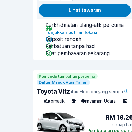
Lihat tawaran
Perkhidmatan ulang-alik percuma
Tunjukkan butiran lokasi
Deposit rendah
Perbatuan tanpa had
Buat pembayaran sekarang
Pemandu tambahan percuma
Daftar Masuk Atas Talian
Toyota Vitz
atau Ekonomi yang serupa
Automatik
5
Penyaman Udara
5
RM 19.2
setiap har
Pembatalan percum