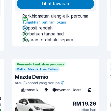
Lihat tawaran
Perkhidmatan ulang-alik percuma
Tunjukkan butiran lokasi
Deposit rendah
Perbatuan tanpa had
Bayaran terdahulu separa
Pemandu tambahan percuma
Daftar Masuk Atas Talian
Mazda Demio
atau Ekonomi yang serupa
Automatik
5
Penyaman Udara
4
6
RM 19.26
i
a
setiap hari