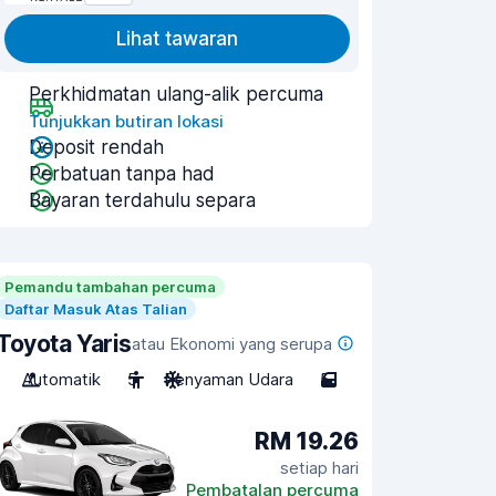
Lihat tawaran
Perkhidmatan ulang-alik percuma
Tunjukkan butiran lokasi
Deposit rendah
Perbatuan tanpa had
Bayaran terdahulu separa
Pemandu tambahan percuma
Daftar Masuk Atas Talian
Toyota Yaris
atau Ekonomi yang serupa
Automatik
5
Penyaman Udara
5
RM 19.26
setiap hari
Pembatalan percuma