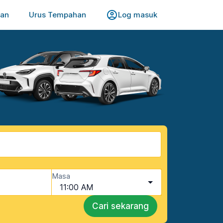
uan
Urus Tempahan
Log masuk
Masa
11:00 AM
Cari sekarang