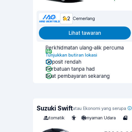
9.2
Cemerlang
Lihat tawaran
Perkhidmatan ulang-alik percuma
Tunjukkan butiran lokasi
Deposit rendah
Perbatuan tanpa had
Buat pembayaran sekarang
Suzuki Swift
atau Ekonomi yang serupa
Automatik
5
Penyaman Udara
4