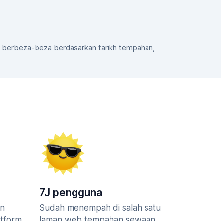
in berbeza-beza berdasarkan tarikh tempahan,
7J pengguna
an
Sudah menempah di salah satu
atform
laman web tempahan sewaan