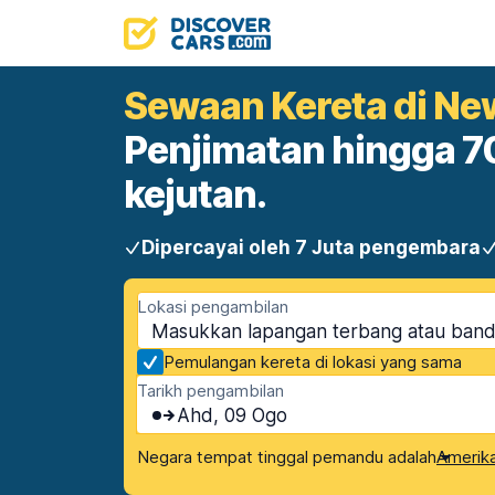
Sewaan Kereta di Ne
Penjimatan hingga 70
kejutan.
Dipercayai oleh 7 Juta pengembara
Lokasi pengambilan
Pemulangan kereta di lokasi yang sama
Tarikh pengambilan
Ahd, 09 Ogo
Negara tempat tinggal pemandu adalah
Amerika