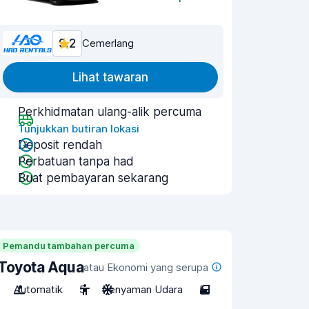
9.2
Cemerlang
Lihat tawaran
Perkhidmatan ulang-alik percuma
Tunjukkan butiran lokasi
Deposit rendah
Perbatuan tanpa had
Buat pembayaran sekarang
Pemandu tambahan percuma
Toyota Aqua
atau Ekonomi yang serupa
Automatik
5
Penyaman Udara
5