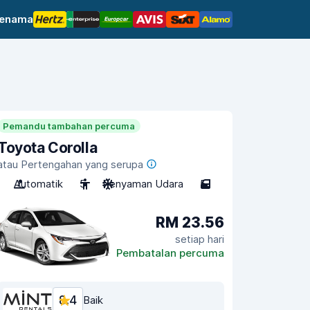
jenama
Pemandu tambahan percuma
Toyota Corolla
atau Pertengahan yang serupa
Automatik
5
Penyaman Udara
5
RM 23.56
setiap hari
Pembatalan percuma
8.4
Baik