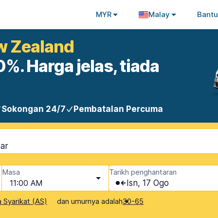
MYR
Malay
Bant
w Zealand
%. Harga jelas, tiada
Sokongan 24/7
Pembatalan Percuma
Masa
Tarikh penghantaran
11:00 AM
Isn, 17 Ogo
dan umurnya adalah
 Syarikat (AS)
30-65