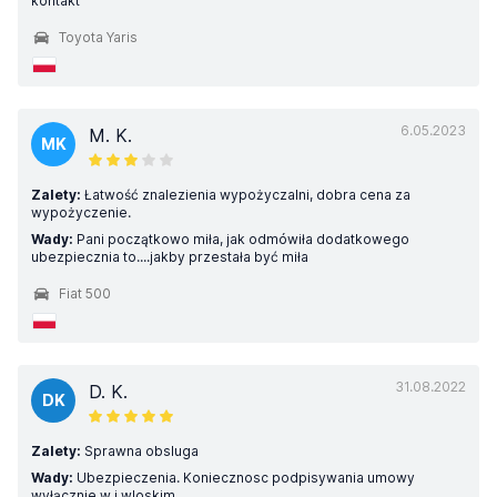
kontakt
Toyota Yaris
6.05.2023
M. K.
MK
Zalety:
Łatwość znalezienia wypożyczalni, dobra cena za
wypożyczenie.
Wady:
Pani początkowo miła, jak odmówiła dodatkowego
ubezpiecznia to....jakby przestała być miła
Fiat 500
31.08.2022
D. K.
DK
Zalety:
Sprawna obsluga
Wady:
Ubezpieczenia. Koniecznosc podpisywania umowy
wyłącznie w j.wloskim.