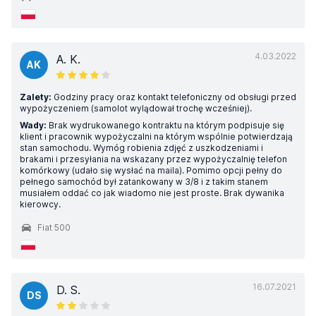
4.03.2022
A. K.
AK
Zalety:
Godziny pracy oraz kontakt telefoniczny od obsługi przed
wypożyczeniem (samolot wylądował trochę wcześniej).
Wady:
Brak wydrukowanego kontraktu na którym podpisuje się
klient i pracownik wypożyczalni na którym wspólnie potwierdzają
stan samochodu. Wymóg robienia zdjęć z uszkodzeniami i
brakami i przesyłania na wskazany przez wypożyczalnię telefon
komórkowy (udało się wysłać na maila). Pomimo opcji pełny do
pełnego samochód był zatankowany w 3/8 i z takim stanem
musiałem oddać co jak wiadomo nie jest proste. Brak dywanika
kierowcy.
Fiat 500
16.07.2021
D. S.
DS