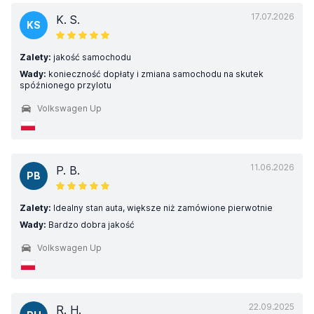
17.07.2026
K. S.
KS
Zalety:
jakość samochodu
Wady:
konieczność dopłaty i zmiana samochodu na skutek
spóźnionego przylotu
Volkswagen Up
11.06.2026
P. B.
PB
Zalety:
Idealny stan auta, większe niż zamówione pierwotnie
Wady:
Bardzo dobra jakość
Volkswagen Up
22.09.2025
R. H.