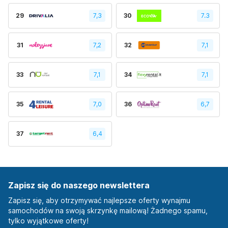
29
7,3
30
7.3
31
7,2
32
7,1
33
7,1
34
7,1
35
7,0
36
6,7
37
6,4
Zapisz się do naszego newslettera
Zapisz się, aby otrzymywać najlepsze oferty wynajmu
samochodów na swoją skrzynkę mailową! Żadnego spamu,
tylko wyjątkowe oferty!