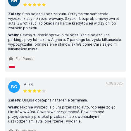
RH
Zalety:
Stan pojazdu bez zarzutu. Otrzymałem samochód
wyższej klasy niż rezerwowany. Szybki i bezproblemowy zwrot
auta. Zwrot kaucji (blokada na karcie kredytowej) w trzy dni po
zwrocie pojazdu.
Wady:
Pewną trudność sprawiło mi odszukanie pojazdu na
parkingu przy lotnisku w Alghero. Z parkingu korzysta kilkanaście
wypożyczalni i odnalezienie stanowisk Welcome Cars zajęło mi
kilkanaście minut.
Fiat Panda
4.08.2025
B. G.
BG
Zalety:
Usługa dostępna na terenie terminala.
Wady:
Nikt nie wyszedł z biura przekazać auto, robienie zdjęc i
filmików w 40st. C watpliwa przyjemnosć. Powinien być
przygotowany protokól przekazania z ewentualnymi
uszkodzeniami auta, obejrzenie i wydanie.
Toyota Yaris