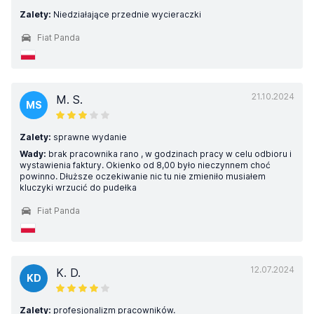
Zalety:
Niedziałające przednie wycieraczki
Fiat Panda
21.10.2024
M. S.
MS
Zalety:
sprawne wydanie
Wady:
brak pracownika rano , w godzinach pracy w celu odbioru i
wystawienia faktury. Okienko od 8,00 było nieczynnem choć
powinno. Dłuższe oczekiwanie nic tu nie zmieniło musiałem
kluczyki wrzucić do pudełka
Fiat Panda
12.07.2024
K. D.
KD
Zalety:
profesjonalizm pracowników.