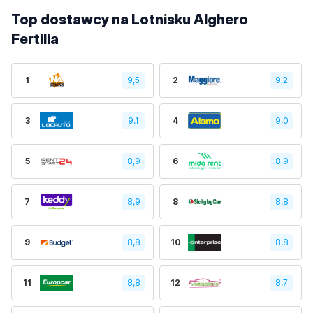
Top dostawcy na Lotnisku Alghero
Fertilia
1
9,5
2
9,2
3
9.1
4
9,0
5
8,9
6
8,9
7
8,9
8
8.8
9
8,8
10
8,8
11
8,8
12
8.7