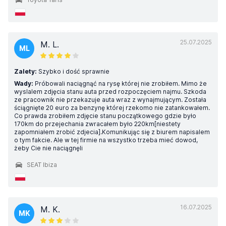
25.07.2025
M. L.
ML
Zalety:
Szybko i dość sprawnie
Wady:
Próbowali naciągnąć na rysę której nie zrobiłem. Mimo że
wyslalem zdjęcia stanu auta przed rozpoczęciem najmu. Szkoda
ze pracownik nie przekazuje auta wraz z wynajmującym. Została
ściągnięte 20 euro za benzynę której rzekomo nie zatankowałem.
Co prawda zrobiłem zdjęcie stanu początkowego gdzie było
170km do przejechania zwracałem było 220km[niestety
zapomniałem zrobić zdjecia].Komunikując się z biurem napisalem
o tym fakcie. Ale w tej firmie na wszystko trzeba mieć dowod,
żeby Cie nie naciągnęli
SEAT Ibiza
16.07.2025
M. K.
MK