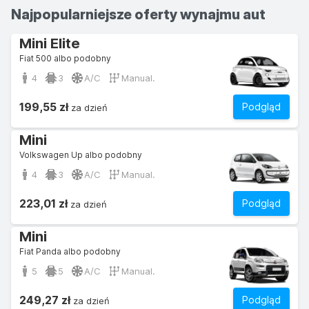
Najpopularniejsze oferty wynajmu aut
Mini Elite
Fiat 500 albo podobny
4
3
A/C
Manual.
199,55 zł
Podgląd
za dzień
Mini
Volkswagen Up albo podobny
4
3
A/C
Manual.
223,01 zł
Podgląd
za dzień
Mini
Fiat Panda albo podobny
5
5
A/C
Manual.
249,27 zł
Podgląd
za dzień