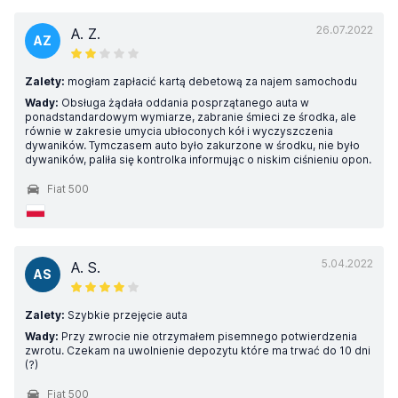
26.07.2022
A. Z.
AZ
Zalety:
mogłam zapłacić kartą debetową za najem samochodu
Wady:
Obsługa żądała oddania posprzątanego auta w
ponadstandardowym wymiarze, zabranie śmieci ze środka, ale
równie w zakresie umycia ubłoconych kół i wyczyszczenia
dywaników. Tymczasem auto było zakurzone w środku, nie było
dywaników, paliła się kontrolka informując o niskim ciśnieniu opon.
Fiat 500
5.04.2022
A. S.
AS
Zalety:
Szybkie przejęcie auta
Wady:
Przy zwrocie nie otrzymałem pisemnego potwierdzenia
zwrotu. Czekam na uwolnienie depozytu które ma trwać do 10 dni
(?)
Fiat 500