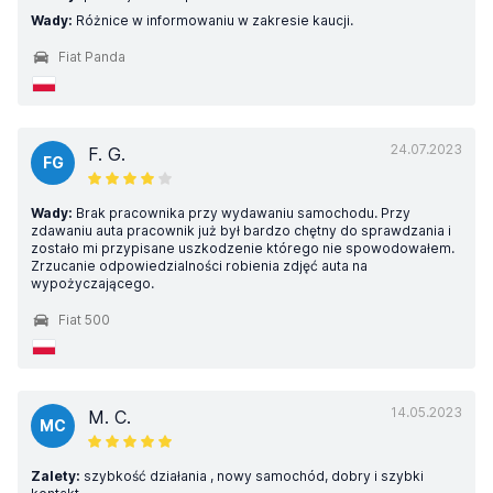
Wady:
Różnice w informowaniu w zakresie kaucji.
Fiat Panda
24.07.2023
F. G.
FG
Wady:
Brak pracownika przy wydawaniu samochodu. Przy
zdawaniu auta pracownik już był bardzo chętny do sprawdzania i
zostało mi przypisane uszkodzenie którego nie spowodowałem.
Zrzucanie odpowiedzialności robienia zdjęć auta na
wypożyczającego.
Fiat 500
14.05.2023
M. C.
MC
Zalety:
szybkość działania , nowy samochód, dobry i szybki