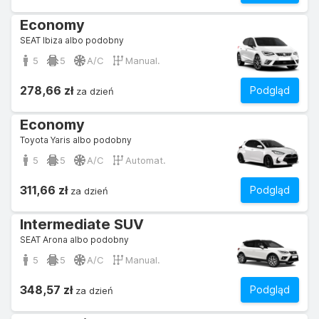
Economy
SEAT Ibiza albo podobny
5
5
A/C
Manual.
278,66 zł
Podgląd
za dzień
Economy
Toyota Yaris albo podobny
5
5
A/C
Automat.
311,66 zł
Podgląd
za dzień
Intermediate SUV
SEAT Arona albo podobny
5
5
A/C
Manual.
348,57 zł
Podgląd
za dzień