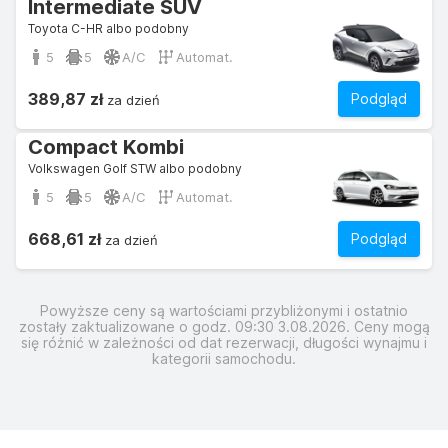
Intermediate SUV
Toyota C-HR albo podobny
5
5
A/C
Automat.
389,87 zł
Podgląd
za dzień
Compact Kombi
Volkswagen Golf STW albo podobny
5
5
A/C
Automat.
668,61 zł
Podgląd
za dzień
Powyższe ceny są wartościami przybliżonymi i ostatnio
zostały zaktualizowane o godz. 09:30 3.08.2026. Ceny mogą
się różnić w zależności od dat rezerwacji, długości wynajmu i
kategorii samochodu.