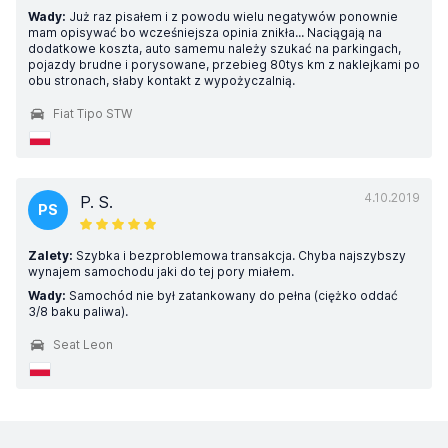
Wady:
Już raz pisałem i z powodu wielu negatywów ponownie
mam opisywać bo wcześniejsza opinia znikła... Naciągają na
dodatkowe koszta, auto samemu należy szukać na parkingach,
pojazdy brudne i porysowane, przebieg 80tys km z naklejkami po
obu stronach, słaby kontakt z wypożyczalnią.
Fiat Tipo STW
4.10.2019
P. S.
PS
Zalety:
Szybka i bezproblemowa transakcja. Chyba najszybszy
wynajem samochodu jaki do tej pory miałem.
Wady:
Samochód nie był zatankowany do pełna (ciężko oddać
3/8 baku paliwa).
Seat Leon