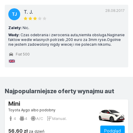
28.08.2017
T. J.
TJ
Zalety:
Nic.
Wady:
Czas odebrania i zwrocenia auta,niemiła obsluga.Naginanie
faktow wedle wlasnych potrzeb ,200 euro za 3mm ryse.Ogolnie
nie jestem zadowolony nigdy wiecej i nie polecam nikomu.
Fiat 500
Najpopularniejsze oferty wynajmu aut
Mini
Toyota Aygo albo podobny
4
4
A/C
Manual.
56,60 zł
Podgląd
za dzień