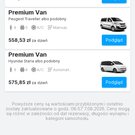
Premium Van
Peugeot Traveller albo podobny
9
5
A/C
Manual.
558,53 zł
Podgląd
za dzień
Premium Van
Hyundai Staria albo podobny
9
6
A/C
Automat.
575,85 zł
Podgląd
za dzień
Powyższe ceny są wartościami przybliżonymi i ostatnio
zostały zaktualizowane o godz. 08:57 7.08.2026. Ceny mogą
się różnić w zależności od dat rezerwacji, długości wynajmu i
kategorii samochodu.