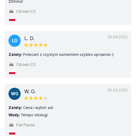
20minut
Citroen C3
26.08.2022
L. D.
LD
Zalety:
Polecam z czystym sumieniem szybko sprawnie :)
Citroen C3
30.04.2022
W. G.
WG
Zalety:
Cena i wybór aut
Wady:
Tempo obsługi
Fiat Panda