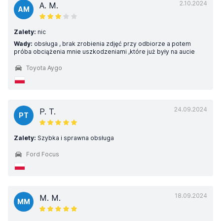
2.10.2024
A. M.
AM
Zalety:
nic
Wady:
obsługa , brak zrobienia zdjęć przy odbiorze a potem
próba obciążenia mnie uszkodzeniami ,które już były na aucie
Toyota Aygo
24.09.2024
P. T.
PT
Zalety:
Szybka i sprawna obsługa
Ford Focus
18.09.2024
M. M.
MM