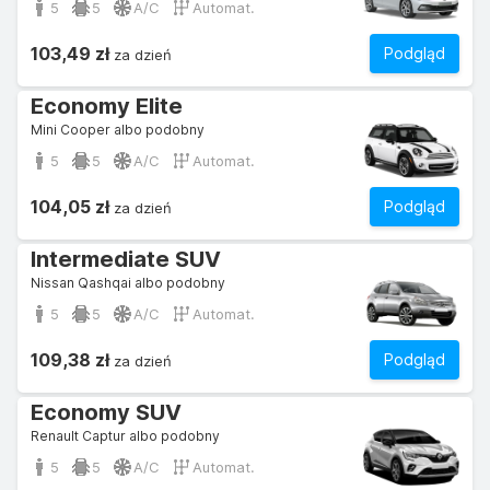
5
5
A/C
Automat.
103,49 zł
Podgląd
za dzień
Economy Elite
Mini Cooper albo podobny
5
5
A/C
Automat.
104,05 zł
Podgląd
za dzień
Intermediate SUV
Nissan Qashqai albo podobny
5
5
A/C
Automat.
109,38 zł
Podgląd
za dzień
Economy SUV
Renault Captur albo podobny
5
5
A/C
Automat.