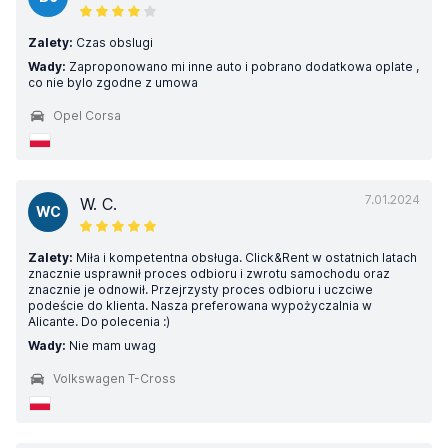
Zalety:
Czas obslugi
Wady:
Zaproponowano mi inne auto i pobrano dodatkowa oplate ,
co nie bylo zgodne z umowa
Opel Corsa
7.01.2024
W. C.
WC
Zalety:
Miła i kompetentna obsługa. Click&Rent w ostatnich latach
znacznie usprawnił proces odbioru i zwrotu samochodu oraz
znacznie je odnowił. Przejrzysty proces odbioru i uczciwe
podeście do klienta. Nasza preferowana wypożyczalnia w
Alicante. Do polecenia :)
Wady:
Nie mam uwag
Volkswagen T-Cross