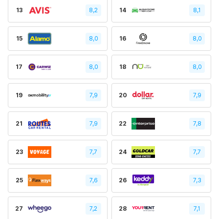
13
8,2
14
8,1
15
8,0
16
8,0
17
8,0
18
8,0
19
7,9
20
7,9
21
7,9
22
7,8
23
7,7
24
7,7
25
7,6
26
7,3
27
7,2
28
7,1