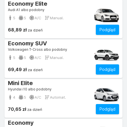
Economy Elite
Audi A1 albo podobny
5
5
A/C
Manual.
68,89 zł
Podgląd
za dzień
Economy SUV
Volkswagen T-Cross albo podobny
5
5
A/C
Manual.
69,49 zł
Podgląd
za dzień
Mini Elite
Hyundai i10 albo podobny
4
5
A/C
Automat.
70,65 zł
Podgląd
za dzień
Economy