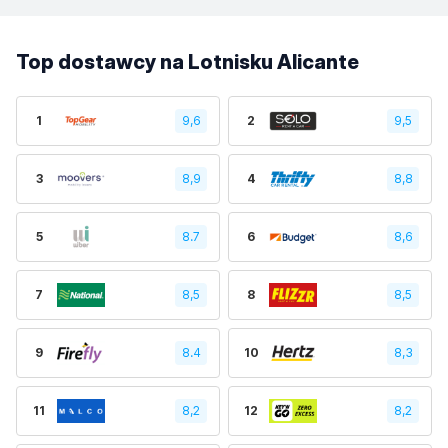
Top dostawcy na Lotnisku Alicante
1
9,6
2
9,5
3
8,9
4
8,8
5
8.7
6
8,6
7
8,5
8
8,5
9
8.4
10
8,3
11
8,2
12
8,2