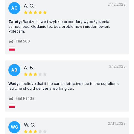
21.12.2023
A. C.
AC
Zalety:
Bardzo łatwe i szybkie procedury wypożyczenia
samochodu. Oddanie też bez problemów i niedomówień.
Polecam.
Fiat 500
3.12.2023
A. B.
AB
Wady:
I believe that if the car is defective due to the supplier's
fault, he should deliver a working car.
Fiat Panda
27.11.2023
W. G.
WG