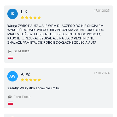
17.01.2025
I. K.
IK
Wady:
ZWROT AUTA ...ALE WIEM DLACZEGO BO NIE CHCIAŁEM
WYKUPIĆ DODATKOWEGO UBEZPIECZENIA ZA 155 EURO CHOĆ
MIAŁEM JUŻ SWOJE PEŁNE UBEZPIECZENIE I DOŚC WYSOKĄ
KAUCJE .....I SZUKAŁ SZUKAŁ ALE NA JEGO PECH NIC NIE
ZNALAZŁ PAMIETAJCIE RÓBCIE DOKŁADNE ZDJĘCIA AUTA
SEAT Ibiza
17.10.2024
A. W.
AW
Zalety:
Wszystko sprawnie i miło.
Ford Focus