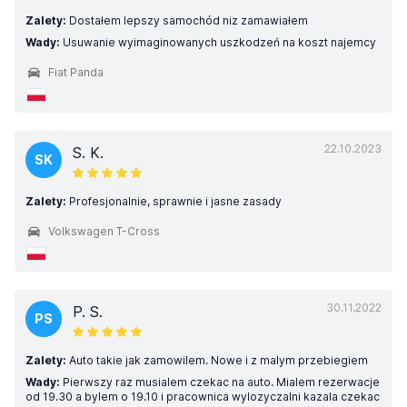
Zalety:
Dostałem lepszy samochód niz zamawiałem
Wady:
Usuwanie wyimaginowanych uszkodzeń na koszt najemcy
Fiat Panda
22.10.2023
S. K.
SK
Zalety:
Profesjonalnie, sprawnie i jasne zasady
Volkswagen T-Cross
30.11.2022
P. S.
PS
Zalety:
Auto takie jak zamowilem. Nowe i z malym przebiegiem
Wady:
Pierwszy raz musialem czekac na auto. Mialem rezerwacje
od 19.30 a bylem o 19.10 i pracownica wylozyczalni kazala czekac