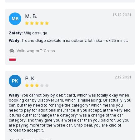
16.12.2021
M. B.
MB
Zalety:
Miłą obsługa
Wady:
Troche długo czekałem na odbiór z lotniska - ok 25 minut.
Volkswagen T-Cross
2.12.2021
P. K.
PK
Wady:
You cannot pay by debit card, which was totally okay when
booking car by DiscoverCars, which is misleading. Or actually, you
can, but they need to "change the category" which means you
need to pay for additional insurance. If you accept, at the very end
it turns out that "change the category" was a change of the car
category, and they give you a worse car than you paid for. So you
are paying more for the worse car. Crap deal, you are kind of
forced to accept it.