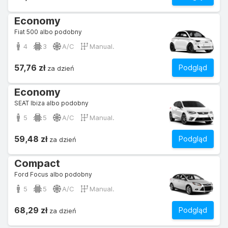
Economy
Fiat 500 albo podobny
4
3
A/C
Manual.
57,76 zł
Podgląd
za dzień
Economy
SEAT Ibiza albo podobny
5
5
A/C
Manual.
59,48 zł
Podgląd
za dzień
Compact
Ford Focus albo podobny
5
5
A/C
Manual.
68,29 zł
Podgląd
za dzień