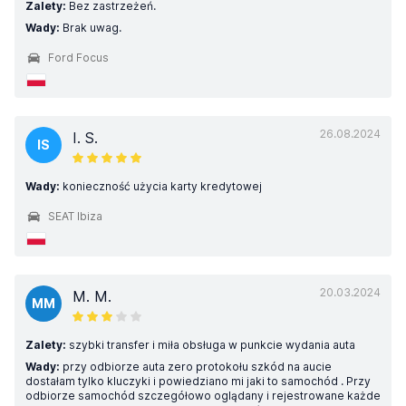
Zalety:
Bez zastrzeżeń.
Wady:
Brak uwag.
Ford Focus
26.08.2024
I. S.
IS
Wady:
konieczność użycia karty kredytowej
SEAT Ibiza
20.03.2024
M. M.
MM
Zalety:
szybki transfer i miła obsługa w punkcie wydania auta
Wady:
przy odbiorze auta zero protokołu szkód na aucie
dostałam tylko kluczyki i powiedziano mi jaki to samochód . Przy
odbiorze samochód szczegółowo oglądany i rejestrowane każde