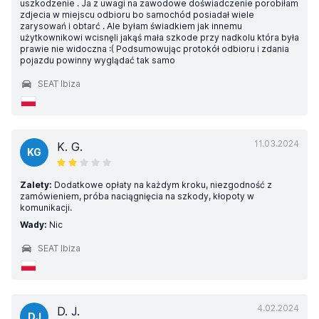
uszkodzenie . Ja z uwagi na zawodowe doświadczenie porobiłam
zdjecia w miejscu odbioru bo samochód posiadał wiele
zarysowań i obtarć . Ale byłam świadkiem jak innemu
użytkownikowi wcisnęli jakąś mała szkode przy nadkolu która była
prawie nie widoczna :( Podsumowując protokół odbioru i zdania
pojazdu powinny wyglądać tak samo
SEAT Ibiza
11.03.2024
K. G.
KG
Zalety:
Dodatkowe opłaty na każdym kroku, niezgodność z
zamówieniem, próba naciągnięcia na szkody, kłopoty w
komunikacji.
Wady:
Nic
SEAT Ibiza
4.02.2024
D. J.
DJ