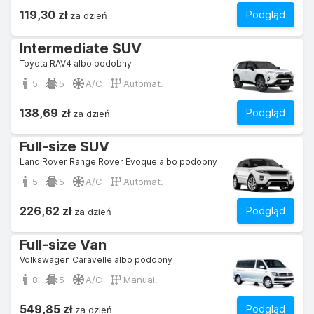
119,30 zł
Podgląd
za dzień
Intermediate SUV
Toyota RAV4 albo podobny
5
5
A/C
Automat.
138,69 zł
Podgląd
za dzień
Full-size SUV
Land Rover Range Rover Evoque albo podobny
5
5
A/C
Automat.
226,62 zł
Podgląd
za dzień
Full-size Van
Volkswagen Caravelle albo podobny
8
5
A/C
Manual.
549,85 zł
Podgląd
za dzień