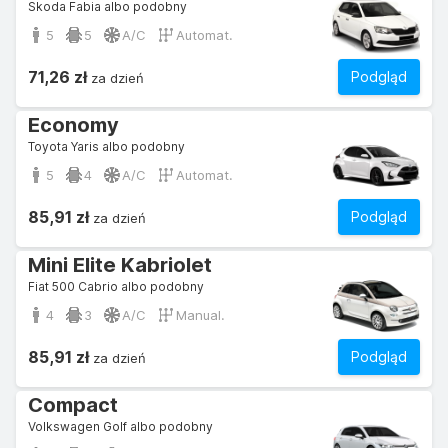
Skoda Fabia albo podobny
5
5
A/C
Automat.
71,26 zł
Podgląd
za dzień
Economy
Toyota Yaris albo podobny
5
4
A/C
Automat.
85,91 zł
Podgląd
za dzień
Mini Elite Kabriolet
Fiat 500 Cabrio albo podobny
4
3
A/C
Manual.
85,91 zł
Podgląd
za dzień
Compact
Volkswagen Golf albo podobny