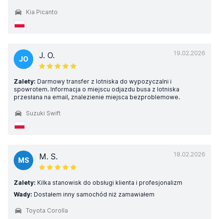
Kia Picanto
19.02.2026
J. O.
JO
Zalety:
Darmowy transfer z lotniska do wypozyczalni i
spowrotem. Informacja o miejscu odjazdu busa z lotniska
przesłana na email, znalezienie miejsca bezproblemowe.
Suzuki Swift
18.02.2026
M. S.
MS
Zalety:
Kilka stanowisk do obsługi klienta i profesjonalizm
Wady:
Dostałem inny samochód niż zamawiałem
Toyota Corolla