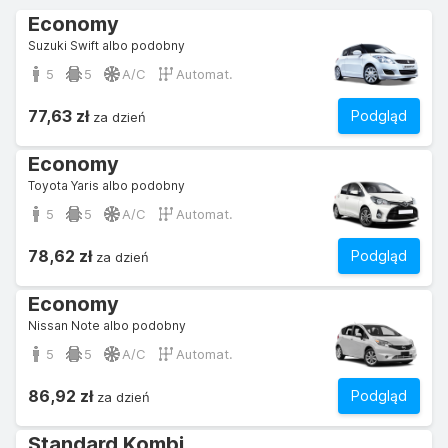
Economy
Suzuki Swift albo podobny
5
5
A/C
Automat.
77,63 zł
Podgląd
za dzień
Economy
Toyota Yaris albo podobny
5
5
A/C
Automat.
78,62 zł
Podgląd
za dzień
Economy
Nissan Note albo podobny
5
5
A/C
Automat.
86,92 zł
Podgląd
za dzień
Standard Kombi