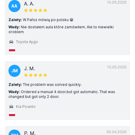
10.05.2026
A. A.
AA
Zalety:
W Pafos mówią po polsku 😁
Wady:
Nie dostałem auta które zamówiłem. Ale to niewielki
oroblem
Toyota Aygo
10.05.2026
J. M.
JM
Zalety:
The problem was solved quickly.
Wady:
Ordered a manual 4 door.but got automatic. That was
changed but got only 2 door.
Kia Picanto
30.04.2026
P. M.