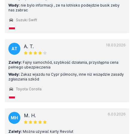
Wady:
nie bylo informacji , ze na lotnisko podejdzie busik zeby
nas zabrac
Suzuki Swift
18.03.2026
A. T.
AT
Zalety:
Fajny samochód, szybkość działania, przystępna cena
pełnego ubezpieczenia
Wady:
Zakaz wjazdu na Cypr północny, inne niż wszędzie zasady
zgłaszania szkód
Toyota Corolla
6.03.2026
M. H.
MH
Zalety:
Można używać karty Revolut