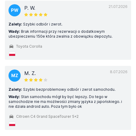
21.07.2026
P. W.
PW
Zalety:
Szybki odbiór i zwrot.
Wady:
Brak informacji przy rezerwacji o dodatkowym
ubezpieczeniu 150e która zwalnia z obowiązku depozytu.
Toyota Corolla
8.07.2026
M. Z.
MZ
Zalety:
Szybki bezproblemowy odbiór i zwrot samochodu.
Wady:
Stan samochodu mógł by być lepszy. Do tego w
samochodzie nie ma możliwości zmiany języka z japońskiego. i
nie działa android auto. Poza tym było ok
Citroen C4 Grand SpaceTourer 5+2