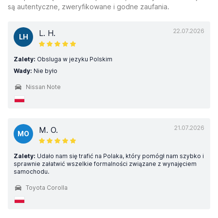
są autentyczne, zweryfikowane i godne zaufania.
22.07.2026
L. H.
LH
Zalety:
Obsluga w jezyku Polskim
Wady:
Nie było
Nissan Note
21.07.2026
M. O.
MO
Zalety:
Udało nam się trafić na Polaka, który pomógł nam szybko i
sprawnie załatwić wszelkie formalności związane z wynajęciem
samochodu.
Toyota Corolla