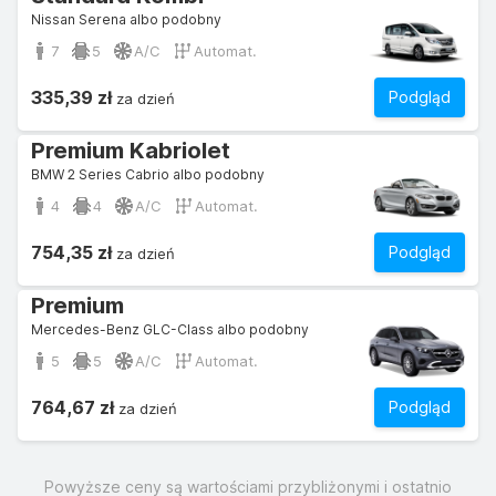
Nissan Serena albo podobny
7
5
A/C
Automat.
335,39 zł
Podgląd
za dzień
Premium Kabriolet
BMW 2 Series Cabrio albo podobny
4
4
A/C
Automat.
754,35 zł
Podgląd
za dzień
Premium
Mercedes-Benz GLC-Class albo podobny
5
5
A/C
Automat.
764,67 zł
Podgląd
za dzień
Powyższe ceny są wartościami przybliżonymi i ostatnio