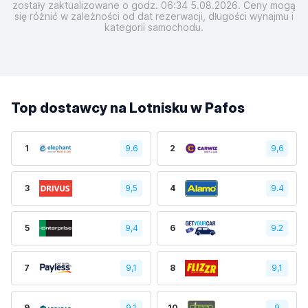
zostały zaktualizowane o godz. 06:34 5.08.2026. Ceny mogą
się różnić w zależności od dat rezerwacji, długości wynajmu i
kategorii samochodu.
Top dostawcy na Lotnisku w Pafos
1
9.6
2
9,6
3
9,5
4
9.4
5
9,4
6
9.2
7
9,1
8
9,1
9
9,1
10
9