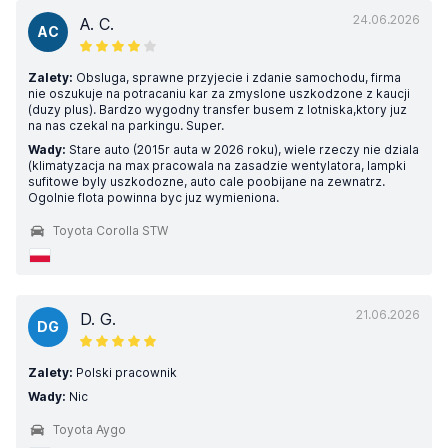
24.06.2026
A. C.
AC
Zalety:
Obsluga, sprawne przyjecie i zdanie samochodu, firma
nie oszukuje na potracaniu kar za zmyslone uszkodzone z kaucji
(duzy plus). Bardzo wygodny transfer busem z lotniska,ktory juz
na nas czekal na parkingu. Super.
Wady:
Stare auto (2015r auta w 2026 roku), wiele rzeczy nie dziala
(klimatyzacja na max pracowala na zasadzie wentylatora, lampki
sufitowe byly uszkodozne, auto cale poobijane na zewnatrz.
Ogolnie flota powinna byc juz wymieniona.
Toyota Corolla STW
21.06.2026
D. G.
DG
Zalety:
Polski pracownik
Wady:
Nic
Toyota Aygo