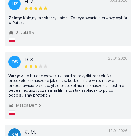
3.02.2026
H. Z.
HZ
Zalety:
Kolejny raz skorzystałem. Zdecydowanie pierwszy wybór
w Pafos.
Suzuki Swift
26.01.2026
D. S.
DS
Wady:
Auto brudne wewnatrz, bardzo brzydki zapach. Na
protokole zaznaczone jakies uszkodzenia ale w rozmowie
przedstawiciel zaznaczyl ze protokol nie ma znaczenia i jesli nie
bede miec uszkodzenia na filmie to i tak zaplace- to po co
podpisujemy protokół?
Mazda Demio
13.01.2026
K. M.
KM