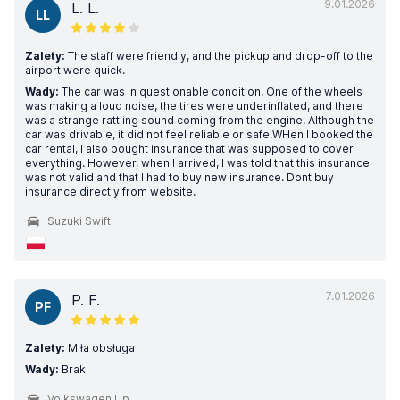
9.01.2026
L. L.
LL
Zalety:
The staff were friendly, and the pickup and drop-off to the
airport were quick.
Wady:
The car was in questionable condition. One of the wheels
was making a loud noise, the tires were underinflated, and there
was a strange rattling sound coming from the engine. Although the
car was drivable, it did not feel reliable or safe.WHen I booked the
car rental, I also bought insurance that was supposed to cover
everything. However, when I arrived, I was told that this insurance
was not valid and that I had to buy new insurance. Dont buy
insurance directly from website.
Suzuki Swift
7.01.2026
P. F.
PF
Zalety:
Miła obsługa
Wady:
Brak
Volkswagen Up