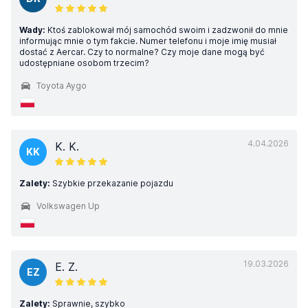
Wady:
Ktoś zablokował mój samochód swoim i zadzwonił do mnie
informując mnie o tym fakcie. Numer telefonu i moje imię musiał
dostać z Aercar. Czy to normalne? Czy moje dane mogą być
udostępniane osobom trzecim?
Toyota Aygo
4.04.2026
K. K.
KK
Zalety:
Szybkie przekazanie pojazdu
Volkswagen Up
19.03.2026
E. Z.
EZ
Zalety:
Sprawnie, szybko