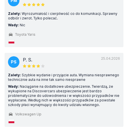
PM
Zalety:
Wyrozumiałość i cierpliwość co do komunikacji. Sprawny
odbiór i zwrot. Tylko polecać.
Wady:
Nic
Toyota Yaris
25.04.2026
P. S.
PS
Zalety:
Szybkie wydanie i przyjęcie auta. Wymiana niesprawnego
technicznie auta na inne tak samo niesprawne
Wady:
Naciąganie na dodatkowe ubezpieczenie. Twierdzą, że
wykupione na Discovercars ubezpieczenie jest bardzo
problematyczne do udowodnienia i w większości przypadków nie
wypłacane. Według nich w większości przypadków za powstałe
szkody płaci wynajmujący do kwoty udziału własnego.
Volkswagen Up