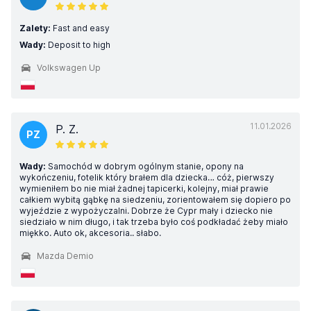
Zalety:
Fast and easy
Wady:
Deposit to high
Volkswagen Up
11.01.2026
P. Z.
PZ
Wady:
Samochód w dobrym ogólnym stanie, opony na
wykończeniu, fotelik który brałem dla dziecka… cóż, pierwszy
wymieniłem bo nie miał żadnej tapicerki, kolejny, miał prawie
całkiem wybitą gąbkę na siedzeniu, zorientowałem się dopiero po
wyjeździe z wypożyczalni. Dobrze że Cypr mały i dziecko nie
siedziało w nim długo, i tak trzeba było coś podkładać żeby miało
miękko. Auto ok, akcesoria.. słabo.
Mazda Demio