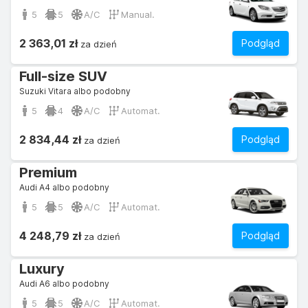
5
5
A/C
Manual.
2 363,01 zł
Podgląd
za dzień
Full-size SUV
Suzuki Vitara albo podobny
5
4
A/C
Automat.
2 834,44 zł
Podgląd
za dzień
Premium
Audi A4 albo podobny
5
5
A/C
Automat.
4 248,79 zł
Podgląd
za dzień
Luxury
Audi A6 albo podobny
5
5
A/C
Automat.