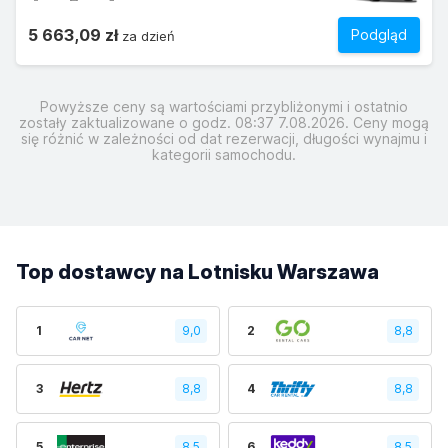
5 663,09 zł
Podgląd
za dzień
Powyższe ceny są wartościami przybliżonymi i ostatnio
zostały zaktualizowane o godz. 08:37 7.08.2026. Ceny mogą
się różnić w zależności od dat rezerwacji, długości wynajmu i
kategorii samochodu.
Top dostawcy na Lotnisku Warszawa
1
9,0
2
8,8
3
8,8
4
8,8
5
8,5
6
8,5