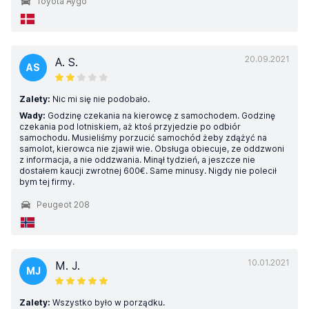
Toyota Aygo
20.09.2021
A. S.
AS
Zalety:
Nic mi się nie podobało.
Wady:
Godzinę czekania na kierowcę z samochodem. Godzinę
czekania pod lotniskiem, aż ktoś przyjedzie po odbiór
samochodu. Musieliśmy porzucić samochód żeby zdążyć na
samolot, kierowca nie zjawił wie. Obsługa obiecuje, ze oddzwoni
z informacja, a nie oddzwania. Minął tydzień, a jeszcze nie
dostałem kaucji zwrotnej 600€. Same minusy. Nigdy nie polecił
bym tej firmy.
Peugeot 208
10.01.2021
M. J.
MJ
Zalety:
Wszystko było w porządku.