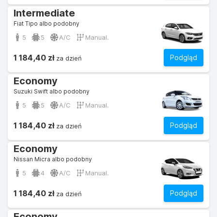
Intermediate
Fiat Tipo albo podobny
5
5
A/C
Manual.
1 184,40 zł
Podgląd
za dzień
Economy
Suzuki Swift albo podobny
5
5
A/C
Manual.
1 184,40 zł
Podgląd
za dzień
Economy
Nissan Micra albo podobny
5
4
A/C
Manual.
1 184,40 zł
Podgląd
za dzień
Economy