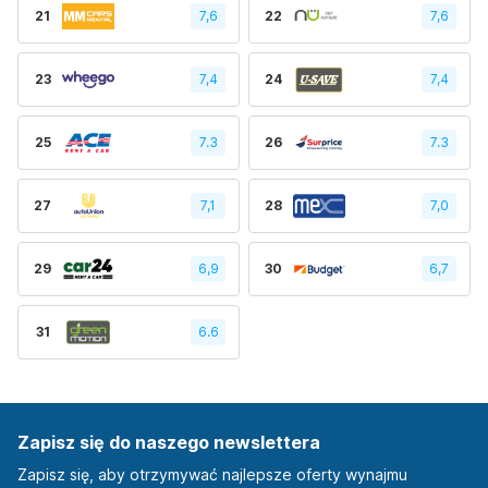
21
7,6
22
7,6
23
7,4
24
7,4
25
7.3
26
7.3
27
7,1
28
7,0
29
6,9
30
6,7
31
6.6
Zapisz się do naszego newslettera
Zapisz się, aby otrzymywać najlepsze oferty wynajmu