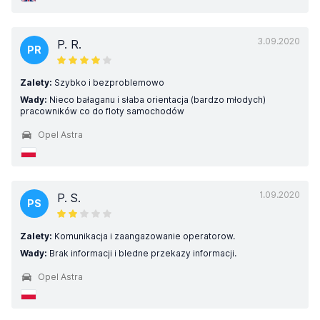
3.09.2020
P. R.
PR
Zalety:
Szybko i bezproblemowo
Wady:
Nieco bałaganu i słaba orientacja (bardzo młodych)
pracowników co do floty samochodów
Opel Astra
1.09.2020
P. S.
PS
Zalety:
Komunikacja i zaangazowanie operatorow.
Wady:
Brak informacji i bledne przekazy informacji.
Opel Astra