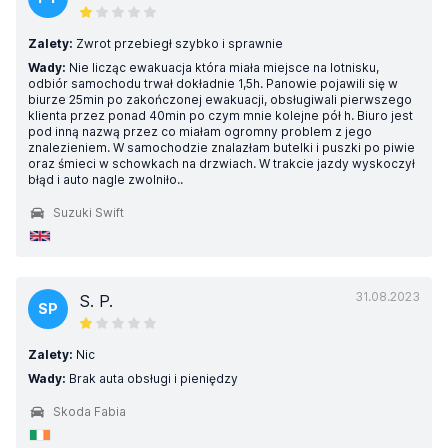
Zalety:
Zwrot przebiegł szybko i sprawnie
Wady:
Nie licząc ewakuacja która miała miejsce na lotnisku,
odbiór samochodu trwał dokładnie 1,5h. Panowie pojawili się w
biurze 25min po zakończonej ewakuacji, obsługiwali pierwszego
klienta przez ponad 40min po czym mnie kolejne pół h. Biuro jest
pod inną nazwą przez co miałam ogromny problem z jego
znalezieniem. W samochodzie znalazłam butelki i puszki po piwie
oraz śmieci w schowkach na drzwiach. W trakcie jazdy wyskoczył
błąd i auto nagle zwolniło..
Suzuki Swift
31.08.2023
S. P.
SP
Zalety:
Nic
Wady:
Brak auta obsługi i pieniędzy
Skoda Fabia