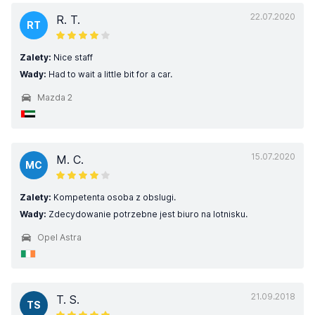
22.07.2020
R. T.
RT
Zalety:
Nice staff
Wady:
Had to wait a little bit for a car.
Mazda 2
15.07.2020
M. C.
MC
Zalety:
Kompetenta osoba z obslugi.
Wady:
Zdecydowanie potrzebne jest biuro na lotnisku.
Opel Astra
21.09.2018
T. S.
TS