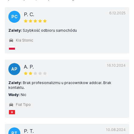
6.12.2025
P. C.
PC
Zalety:
Szybkość odbioru samochódu
Kia Stonic
16.10.2024
A. P.
AP
Zalety:
Brak profesionalizmu u pracownikow addcar. Brak
kontaktu.
Wady:
Nic
Fiat Tipo
10.08.2024
P. T.
PT