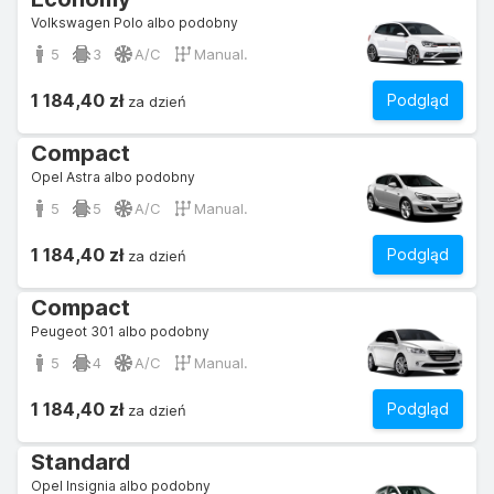
Volkswagen Polo albo podobny
5
3
A/C
Manual.
1 184,40 zł
Podgląd
za dzień
Compact
Opel Astra albo podobny
5
5
A/C
Manual.
1 184,40 zł
Podgląd
za dzień
Compact
Peugeot 301 albo podobny
5
4
A/C
Manual.
1 184,40 zł
Podgląd
za dzień
Standard
Opel Insignia albo podobny