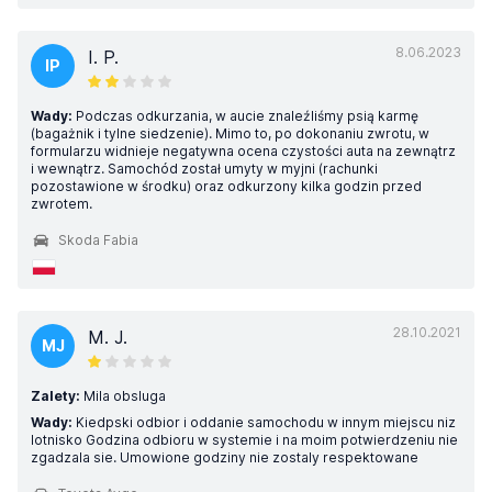
8.06.2023
I. P.
IP
Wady:
Podczas odkurzania, w aucie znaleźliśmy psią karmę
(bagażnik i tylne siedzenie). Mimo to, po dokonaniu zwrotu, w
formularzu widnieje negatywna ocena czystości auta na zewnątrz
i wewnątrz. Samochód został umyty w myjni (rachunki
pozostawione w środku) oraz odkurzony kilka godzin przed
zwrotem.
Skoda Fabia
28.10.2021
M. J.
MJ
Zalety:
Mila obsluga
Wady:
Kiedpski odbior i oddanie samochodu w innym miejscu niz
lotnisko Godzina odbioru w systemie i na moim potwierdzeniu nie
zgadzala sie. Umowione godziny nie zostaly respektowane