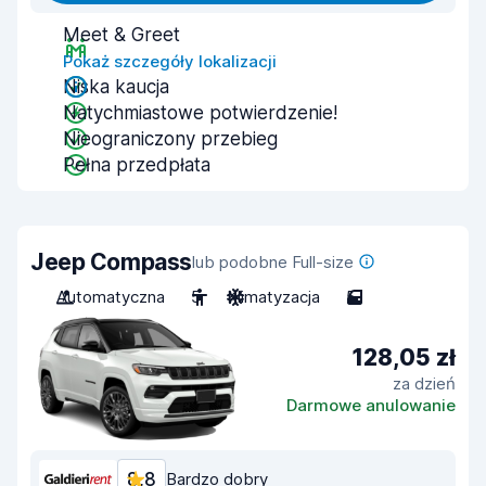
Meet & Greet
Pokaż szczegóły lokalizacji
Niska kaucja
Natychmiastowe potwierdzenie!
Nieograniczony przebieg
Pełna przedpłata
Jeep Compass
lub podobne Full-size
Automatyczna
5
Klimatyzacja
5
128,05 zł
za dzień
Darmowe anulowanie
8,8
Bardzo dobry