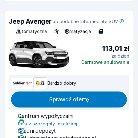
Jeep Avenger
lub podobne Intermediate SUV
Automatyczna
5
Klimatyzacja
5
113,01 zł
za dzień
Darmowe anulowanie
8,8
Bardzo dobry
Sprawdź ofertę
Centrum wypożyczalni
Pokaż szczegóły lokalizacji
Średni depozyt