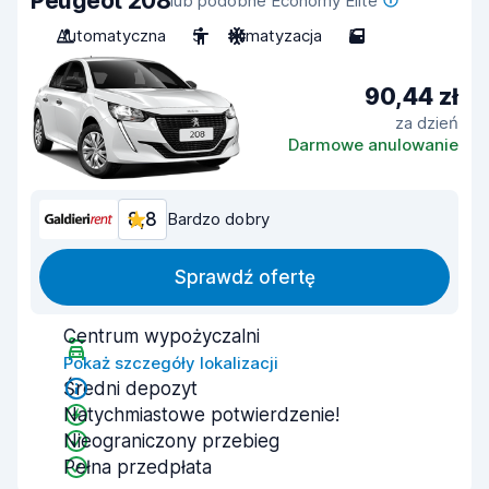
Peugeot 208
lub podobne Economy Elite
Automatyczna
5
Klimatyzacja
5
90,44 zł
za dzień
Darmowe anulowanie
8,8
Bardzo dobry
Sprawdź ofertę
Centrum wypożyczalni
Pokaż szczegóły lokalizacji
Średni depozyt
Natychmiastowe potwierdzenie!
Nieograniczony przebieg
Pełna przedpłata