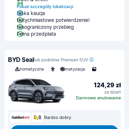
Pokaż szczegóły lokalizacji
Niska kaucja
Natychmiastowe potwierdzenie!
Nieograniczony przebieg
Pełna przedpłata
BYD Seal
lub podobne Premium SUV
Automatyczna
5
Klimatyzacja
5
124,29 zł
za dzień
Darmowe anulowanie
8,8
Bardzo dobry