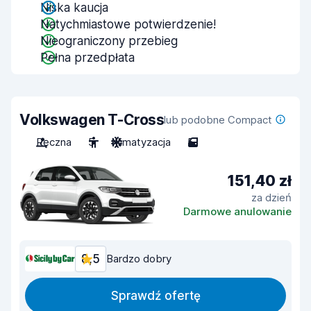
Niska kaucja
Natychmiastowe potwierdzenie!
Nieograniczony przebieg
Pełna przedpłata
Volkswagen T-Cross
lub podobne Compact
Ręczna
5
Klimatyzacja
5
151,40 zł
za dzień
Darmowe anulowanie
8,5
Bardzo dobry
Sprawdź ofertę