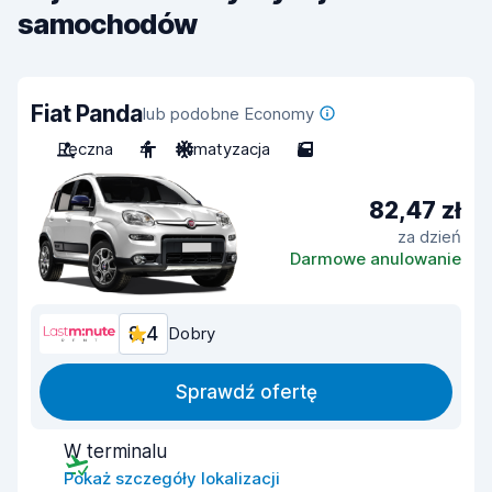
samochodów
Fiat Panda
lub podobne Economy
Ręczna
4
Klimatyzacja
5
82,47 zł
za dzień
Darmowe anulowanie
8,4
Dobry
Sprawdź ofertę
W terminalu
Pokaż szczegóły lokalizacji