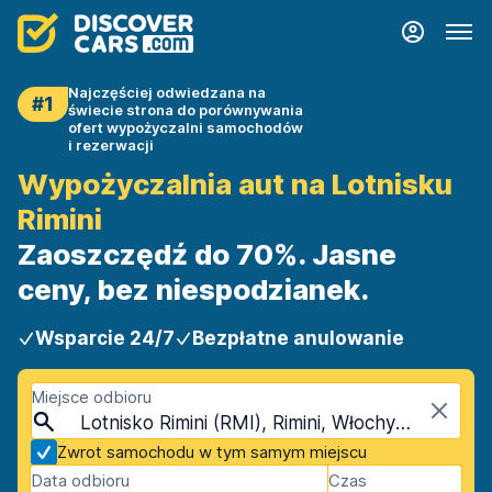
Najczęściej odwiedzana na
#1
świecie strona do porównywania
ofert wypożyczalni samochodów
i rezerwacji
Wypożyczalnia aut na Lotnisku
Rimini
Zaoszczędź do 70%. Jasne
ceny, bez niespodzianek.
Wsparcie 24/7
Bezpłatne anulowanie
Miejsce odbioru
Lotnisko Rimini (RMI), Rimini, Włochy - Ląd Stały
Zwrot samochodu w tym samym miejscu
Data odbioru
Czas