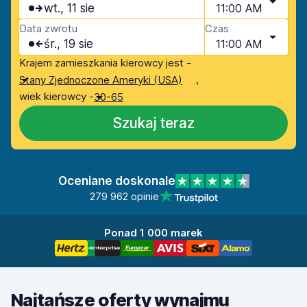
wt., 11 sie
11:00 AM
Data zwrotu
Czas
śr., 19 sie
11:00 AM
Krajem zamieszkania kierowcy jest -
,
Stany Zjednoczone Ameryki (USA)
wiek kierowcy -
30-65
Szukaj teraz
Oceniane doskonale
279 962 opinie
Ponad 1 000 marek
Najtańsze oferty wynajmu