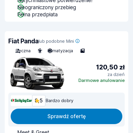
Natychmiastowe potwierdzenie!
Nieograniczony przebieg
Pełna przedpłata
Fiat Panda
lub podobne Mini
Ręczna
5
Klimatyzacja
5
120,50 zł
za dzień
Darmowe anulowanie
8,5
Bardzo dobry
Sprawdź ofertę
Meet & Greet