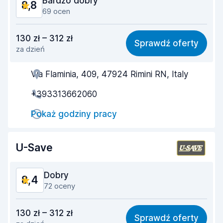
Bardzo dobry
8,8
69 ocen
Stosunek jakości do ceny
8,5
130 zł – 312 zł
Sprawdź oferty
za dzień
Łatwość znalezienia
9,0
Via Flaminia, 409, 47924 Rimini RN, Italy
Pomocność przedstawiciela
8,9
+393313662060
Szybkość odbioru
8,8
Pokaż godziny pracy
Szybkość zwrotu
9,1
Czystość samochodu
8,4
U-Save
Stan samochodu
8,7
Dobry
8,4
72 oceny
Stosunek jakości do ceny
8,4
130 zł – 312 zł
Sprawdź oferty