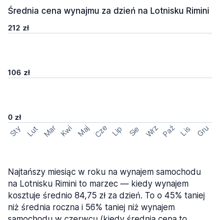
Średnia cena wynajmu za dzień na Lotnisku Rimini
212 zł
106 zł
0 zł
Cze
Mar
Wrz
Paź
Kwi
Maj
Gru
Sty
Lut
Lip
Sie
Lis
Najtańszy miesiąc w roku na wynajem samochodu
na Lotnisku Rimini to marzec — kiedy wynajem
kosztuje średnio 84,75 zł za dzień. To o 45% taniej
niż średnia roczna i 56% taniej niż wynajem
samochodu w czerwcu (kiedy średnia cena to