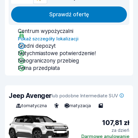
Sprawdź ofertę
Centrum wypożyczalni
Pokaż szczegóły lokalizacji
Średni depozyt
Natychmiastowe potwierdzenie!
Nieograniczony przebieg
Pełna przedpłata
Jeep Avenger
lub podobne Intermediate SUV
Automatyczna
5
Klimatyzacja
5
107,81 zł
za dzień
Darmowe anulowanie