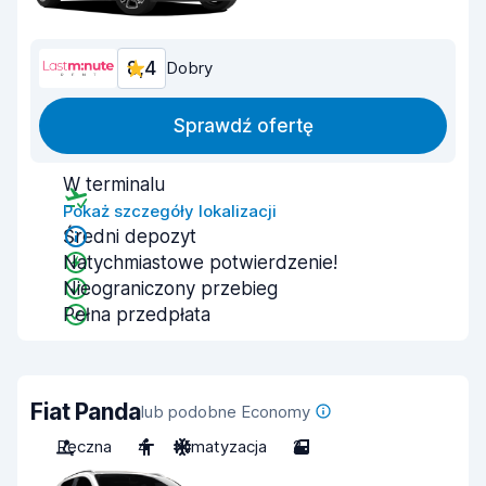
8,4
Dobry
Sprawdź ofertę
W terminalu
Pokaż szczegóły lokalizacji
Średni depozyt
Natychmiastowe potwierdzenie!
Nieograniczony przebieg
Pełna przedpłata
Fiat Panda
lub podobne Economy
Ręczna
4
Klimatyzacja
2