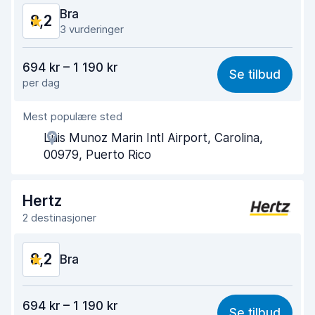
Bra
8,2
Bilens tilstand
8,4
3 vurderinger
Verdi for pengene
8,1
694 kr – 1 190 kr
Se tilbud
per dag
Enkel å finne
8,3
Mest populære sted
Hjelp og service
8,3
Luis Munoz Marin Intl Airport, Carolina,
Tid brukt på henting
8,1
00979, Puerto Rico
Tid brukt på levering
8,3
Hertz
Bilens renslighet
8,3
2 destinasjoner
Bilens tilstand
8,3
8,2
Bra
Verdi for pengene
8,1
694 kr – 1 190 kr
Se tilbud