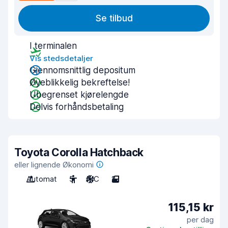
Se tilbud
I terminalen
Vis stedsdetaljer
Gjennomsnittlig depositum
Øyeblikkelig bekreftelse!
Ubegrenset kjørelengde
Delvis forhåndsbetaling
Toyota Corolla Hatchback
eller lignende Økonomi
Automat
5
A/C
2
115,15 kr
per dag