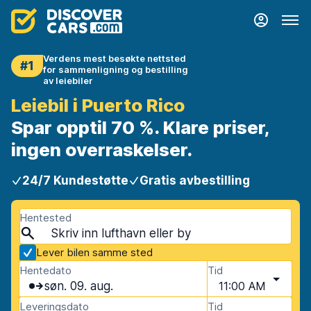
Verdens mest besøkte nettsted
#1
for sammenligning og bestilling
av leiebiler
Leiebil i Puerto Rico
Spar opptil 70 %. Klare priser,
ingen overraskelser.
24/7 Kundestøtte
Gratis avbestilling
Hentested
Lever bilen samme sted
Hentedato
Tid
søn. 09. aug.
11:00 AM
Leveringsdato
Tid