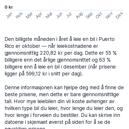
0 kr
Nov
Des
Feb
Aug
Sep
Mar
Okt
Jan
Apr
Mai
Jun
Jul
Den billigste måneden i året å leie en bil i Puerto
Rico er oktober — når leiekostnadene er
gjennomsnittlig 220,82 kr per dag. Dette er 55 %
billigere enn det årlige gjennomsnittet og 63 %
billigere enn å leie en bil i desember (når prisene
ligger på 599,12 kr i snitt per dag).
Denne informasjonen kan hjelpe deg med å finne de
beste prisene, men dette er bare gjennomsnittlige
tall. Hvor mye leiebilen din vil koste avhenger av
hvilken type bil du leier, hvor lenge du leier den, og
hvor lenge i forveien du bestiller. Du kan skrive inn
datoene i skjemaet øverst på siden for å se de