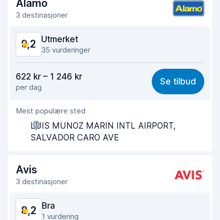
Alamo
Bilens renslighet
9,4
3 destinasjoner
Bilens tilstand
9,5
Utmerket
9,2
35 vurderinger
Verdi for pengene
8,5
622 kr – 1 246 kr
Se tilbud
per dag
Enkel å finne
9,5
Mest populære sted
Hjelp og service
9,2
LUIS MUNOZ MARIN INTL AIRPORT,
Tid brukt på henting
9,6
SALVADOR CARO AVE
Tid brukt på levering
9,7
Avis
Bilens renslighet
9,1
3 destinasjoner
Bilens tilstand
9,1
Bra
8,2
1 vurdering