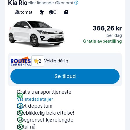
Kia Rio
eller lignende Økonomi
Automat
5
A/C
4
366,26 kr
per dag
Gratis avbestilling
5,2
Veldig dårlig
Se tilbud
Gratis transporttjeneste
Vis stedsdetaljer
Lavt depositum
Øyeblikkelig bekreftelse!
Ubegrenset kjørelengde
Betal nå