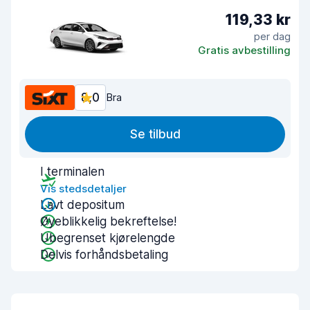
119,33 kr
per dag
Gratis avbestilling
8,0
Bra
Se tilbud
I terminalen
Vis stedsdetaljer
Lavt depositum
Øyeblikkelig bekreftelse!
Ubegrenset kjørelengde
Delvis forhåndsbetaling