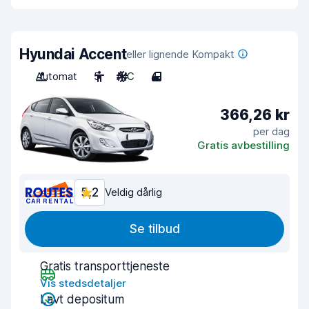
Hyundai Accent
eller lignende Kompakt
Automat
5
A/C
4
366,26 kr
per dag
Gratis avbestilling
5,2
Veldig dårlig
Se tilbud
Gratis transporttjeneste
Vis stedsdetaljer
Lavt depositum