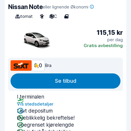
Nissan Note
eller lignende Økonomi
Automat
5
A/C
4
115,15 kr
per dag
Gratis avbestilling
8,0
Bra
Se tilbud
I terminalen
Vis stedsdetaljer
Lavt depositum
Øyeblikkelig bekreftelse!
Ubegrenset kjørelengde