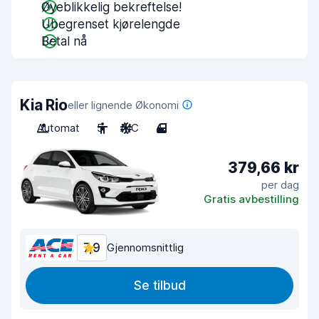
Øyeblikkelig bekreftelse!
Ubegrenset kjørelengde
Betal nå
Kia Rio
eller lignende Økonomi
Automat
5
A/C
4
379,66 kr
per dag
Gratis avbestilling
7,9
Gjennomsnittlig
Se tilbud