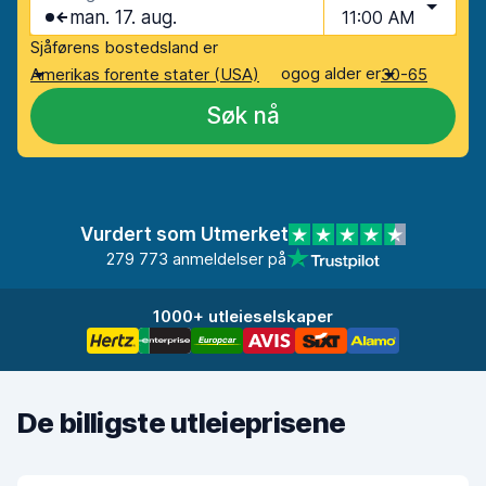
man. 17. aug.
11:00 AM
Sjåførens bostedsland er
og
og alder er
Amerikas forente stater (USA)
30-65
Søk nå
Vurdert som Utmerket
279 773 anmeldelser på
1000+ utleieselskaper
De billigste utleieprisene