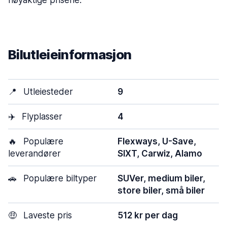
nøyaktige prisene.
Bilutleieinformasjon
📍
Utleiesteder
9
✈️
Flyplasser
4
🔥
Populære
Flexways, U-Save,
leverandører
SIXT, Carwiz, Alamo
🚗
Populære biltyper
SUVer, medium biler,
store biler, små biler
🤑
Laveste pris
512 kr per dag