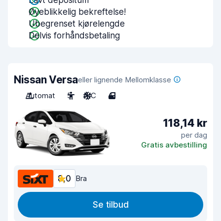
Lavt depositum
Øyeblikkelig bekreftelse!
Ubegrenset kjørelengde
Delvis forhåndsbetaling
Nissan Versa
eller lignende Mellomklasse
Automat
5
A/C
4
118,14 kr
per dag
Gratis avbestilling
8,0
Bra
Se tilbud