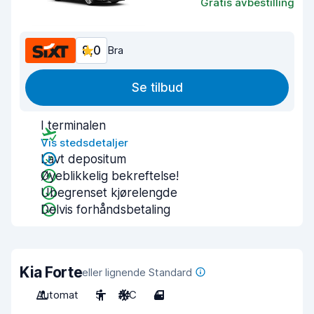
Gratis avbestilling
8,0
Bra
Se tilbud
I terminalen
Vis stedsdetaljer
Lavt depositum
Øyeblikkelig bekreftelse!
Ubegrenset kjørelengde
Delvis forhåndsbetaling
Kia Forte
eller lignende Standard
Automat
5
A/C
4