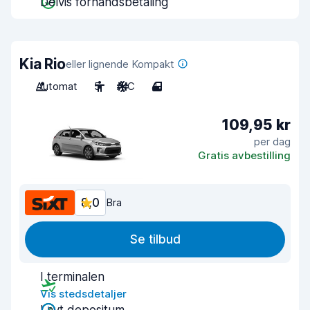
Delvis forhåndsbetaling
Kia Rio
eller lignende Kompakt
Automat
5
A/C
4
109,95 kr
per dag
Gratis avbestilling
8,0
Bra
Se tilbud
I terminalen
Vis stedsdetaljer