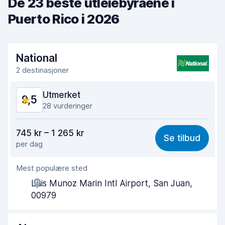
De 23 beste utleiebyråene i
Puerto Rico i 2026
National
2 destinasjoner
Utmerket
9,5
28 vurderinger
Verdi for pengene
8,8
745 kr – 1 265 kr
Se tilbud
per dag
Enkel å finne
9,7
Mest populære sted
Hjelp og service
9,6
Luis Munoz Marin Intl Airport, San Juan,
Tid brukt på henting
9,8
00979
Tid brukt på levering
9,9