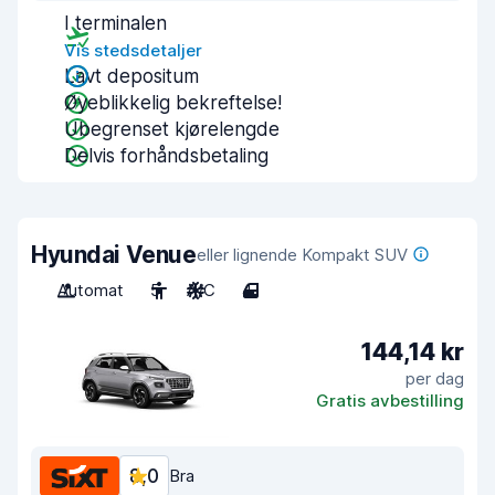
I terminalen
Vis stedsdetaljer
Lavt depositum
Øyeblikkelig bekreftelse!
Ubegrenset kjørelengde
Delvis forhåndsbetaling
Hyundai Venue
eller lignende Kompakt SUV
Automat
5
A/C
4
144,14 kr
per dag
Gratis avbestilling
8,0
Bra