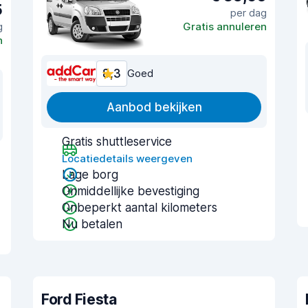
5
per dag
g
Gratis annuleren
n
8,3
Goed
Aanbod bekijken
Gratis shuttleservice
Locatiedetails weergeven
Lage borg
Onmiddellijke bevestiging
Onbeperkt aantal kilometers
Nu betalen
Ford Fiesta