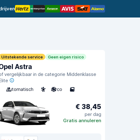
rijven
Uitstekende service
Geen eigen risico
Opel Astra
of vergelijkbaar in de categorie Middenklasse
Elite
Automatisch
5
Airco
5
€ 38,45
per dag
Gratis annuleren