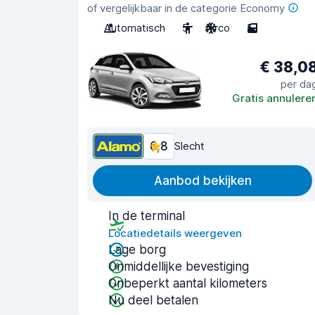
of vergelijkbaar in de categorie Economy
Automatisch
5
Airco
5
€ 38,0
per da
Gratis annulere
6,8
Slecht
Aanbod bekijken
In de terminal
Locatiedetails weergeven
Lage borg
Onmiddellijke bevestiging
Onbeperkt aantal kilometers
Nu deel betalen