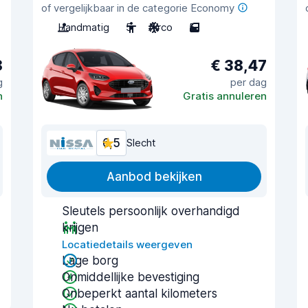
of vergelijkbaar in de categorie Economy
Handmatig
5
Airco
5
8
€ 38,47
g
per dag
n
Gratis annuleren
6,5
Slecht
Aanbod bekijken
Sleutels persoonlijk overhandigd
krijgen
Locatiedetails weergeven
Lage borg
Onmiddellijke bevestiging
Onbeperkt aantal kilometers