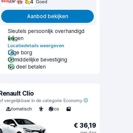
8,4
Goed
Aanbod bekijken
Sleutels persoonlijk overhandigd
krijgen
Locatiedetails weergeven
Lage borg
Onmiddellijke bevestiging
Nu deel betalen
Renault Clio
of vergelijkbaar in de categorie Economy
Automatisch
5
Airco
5
€ 36,19
per dag