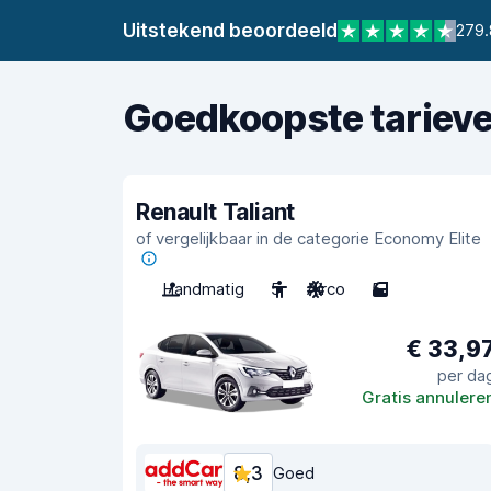
Uitstekend beoordeeld
279.
Goedkoopste tariev
Renault Taliant
of vergelijkbaar in de categorie Economy Elite
Handmatig
5
Airco
5
€ 33,9
per da
Gratis annulere
8,3
Goed