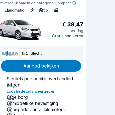
of vergelijkbaar in de categorie Compact
Handmatig
5
Airco
5
€ 38,47
per dag
Gratis annuleren
6,5
Slecht
Aanbod bekijken
Sleutels persoonlijk overhandigd
krijgen
Locatiedetails weergeven
Lage borg
Onmiddellijke bevestiging
Onbeperkt aantal kilometers