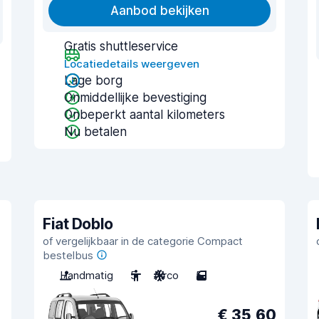
Aanbod bekijken
Gratis shuttleservice
Locatiedetails weergeven
Lage borg
Onmiddellijke bevestiging
Onbeperkt aantal kilometers
Nu betalen
Fiat Doblo
of vergelijkbaar in de categorie Compact
bestelbus
Handmatig
5
Airco
5
€ 35,60