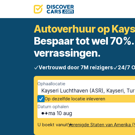
Autoverhuur op Kays
Bespaar tot wel 70%. 
verrassingen.
Vertrouwd door 7M reizigers
24/7 
Ophaallocatie
Kayseri Luchthaven (ASR), Kayseri, Tur
Op dezelfde locatie inleveren
Datum ophalen
ma 10 aug
U boekt vanuit
Verenigde Staten van Amerika (