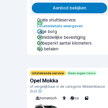
Aanbod bekijken
Gratis shuttleservice
Locatiedetails weergeven
Lage borg
Onmiddellijke bevestiging
Onbeperkt aantal kilometers
Nu betalen
Uitstekende service
Geen eigen risico
Opel Mokka
of vergelijkbaar in de categorie Middenklasse
SUV
Automatisch
5
Airco
5