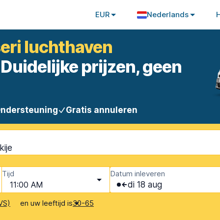
EUR
Nederlands
eri luchthaven
Duidelijke prijzen, geen
Ondersteuning
Gratis annuleren
kije
Tijd
Datum inleveren
11:00 AM
di 18 aug
en uw leeftijd is
VS)
30-65