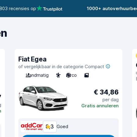
803 recensies op
1000+ autoverhuurbed
en
Fiat Egea
of vergelijkbaar in de categorie Compact
Handmatig
5
Airco
5
€ 34,86
7
per dag
g
Gratis annuleren
n
8,3
Goed