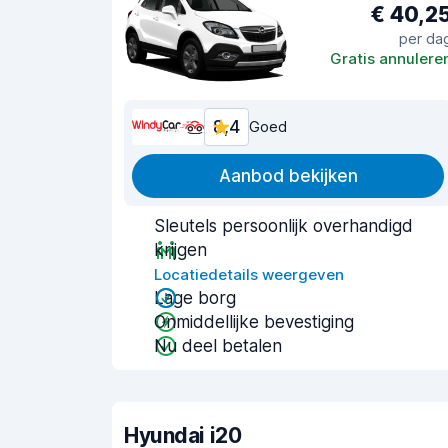
€ 40,2
per da
Gratis annulere
8,4
Goed
Aanbod bekijken
Sleutels persoonlijk overhandigd
krijgen
Locatiedetails weergeven
Lage borg
Onmiddellijke bevestiging
Nu deel betalen
Hyundai i20