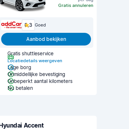
Gratis annuleren
8,3
Goed
Aanbod bekijken
Gratis shuttleservice
Locatiedetails weergeven
Lage borg
Onmiddellijke bevestiging
Onbeperkt aantal kilometers
Nu betalen
Hyundai Accent