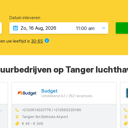
Datum inleveren
11:00 am
en uw leeftijd is
30-65
huurbedrijven op Tanger luchth
Budget
Uitstekend 9,1 / 352 recensies
+2120614220778 / +212660230166
Tangier Ibn Battouta Airport
€ 46 - € 349