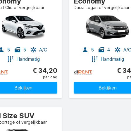
onomy
Economy
lt Clio of vergelijkbaar
Dacia Logan of vergelijkbaar
5
5
A/C
5
4
A/
Handmatig
Handmatig
€ 34,20
€ 34
per dag
p
Bekijken
Bekijken
l Size SUV
portage of vergelijkbaar