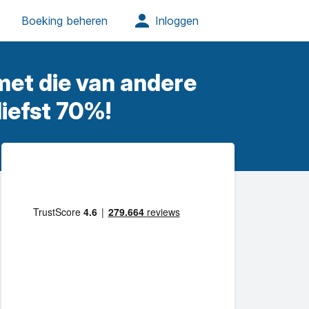
 met die van andere
liefst 70%!