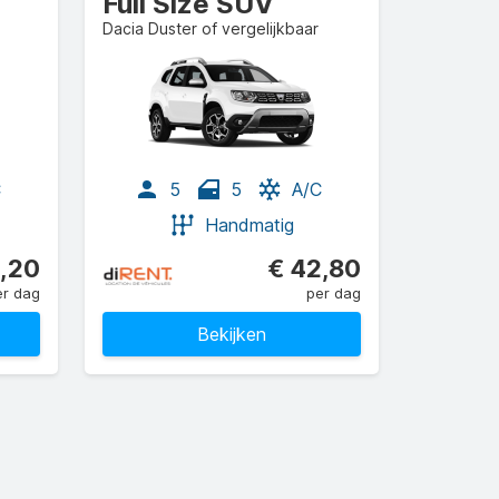
Full Size SUV
Dacia Duster of vergelijkbaar
C
5
5
A/C
Handmatig
,20
€ 42,80
er dag
per dag
Bekijken