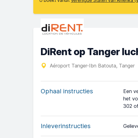
U boekt vanuit
Verenigde Staten van Amerika (
DiRent op Tanger lu
Aéroport Tanger-Ibn Batouta, Tanger
Ophaal instructies
Een ve
het vo
302 o
Inleverinstructies
Geliev