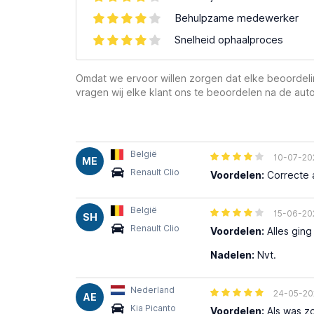
Behulpzame medewerker
Snelheid ophaalproces
Omdat we ervoor willen zorgen dat elke beoordelin
vragen wij elke klant ons te beoordelen na de auto
België
10-07-20
ME
Renault Clio
Voordelen:
Correcte 
België
15-06-20
SH
Renault Clio
Voordelen:
Alles ging
Nadelen:
Nvt.
Nederland
24-05-20
AE
Kia Picanto
Voordelen:
Als was z