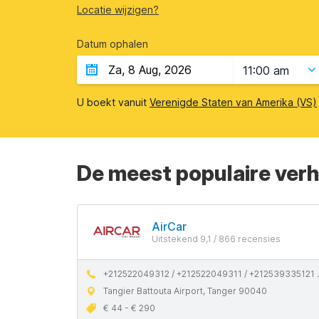
Locatie wijzigen?
Datum ophalen
11:00 am
U boekt vanuit
Verenigde Staten van Amerika (VS)
De meest populaire ver
AirCar
Uitstekend 9,1 / 866 recensies
+212522049312 / +212522049311 / +212539335121 / +212663476051 / +212522269168
Tangier Battouta Airport, Tanger 90040
€ 44 - € 290