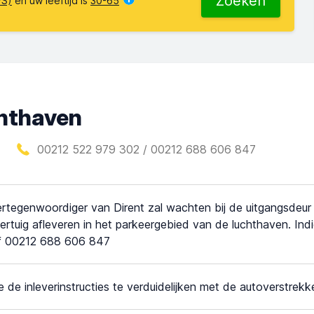
Zoeken
VS)
en uw leeftijd is
30-65
chthaven
00212 522 979 302 / 00212 688 606 847
rtegenwoordiger van Dirent zal wachten bij de uitgangsdeu
ertuig afleveren in het parkeergebied van de luchthaven. Ind
f 00212 688 606 847
e de inleverinstructies te verduidelijken met de autoverstrekke