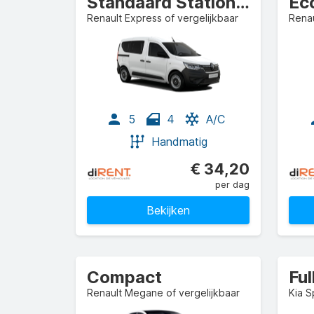
Standaard Stationwagen
Ec
Renault Express of vergelijkbaar
Renau
5
4
A/C
Handmatig
€ 34,20
per dag
Bekijken
Compact
Ful
Renault Megane of vergelijkbaar
Kia S