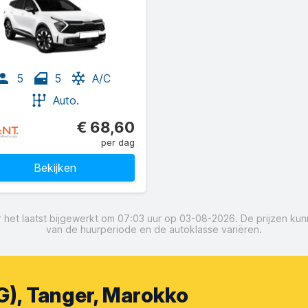
5
5
A/C
Auto.
€ 68,60
per dag
Bekijken
oor het laatst bijgewerkt om 07:03 uur op 03-08-2026. De prijzen ku
van de huurperiode en de autoklasse variëren.
), Tanger, Marokko