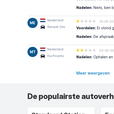
Nadelen:
Niets, ben b
Nederland
16-05-20
ME
Renault Clio
Voordelen:
Er stond g
Nadelen:
De afspraak 
Nederland
03-05-2
MT
Kia Picanto
Nadelen:
Ophalen en i
Meer weergeven
De populairste autover