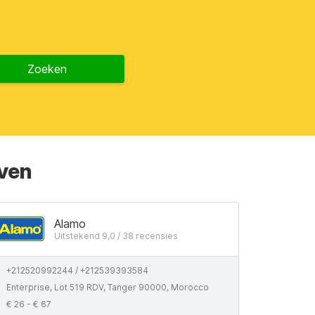
Zoeken
aven
Alamo
Uitstekend 9,0 / 38 recensies
+212520992244 / +212539393584
Enterprise, Lot 519 RDV, Tanger 90000, Morocco
€ 26 - € 67