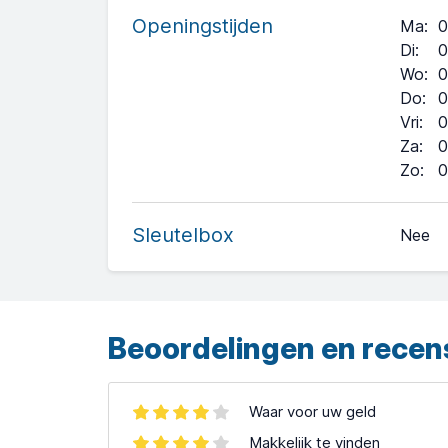
Openingstijden
Ma
:
0
Di
:
0
Wo
:
0
Do
:
0
Vri
:
0
Za
:
0
+
Zo
:
0
−
Sleutelbox
Nee
Leaflet
| ©
OpenStreetMap
contributors ©
CARTO
Beoordelingen en recen
Waar voor uw geld
Makkelijk te vinden