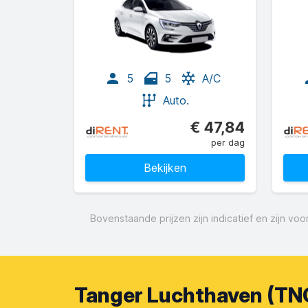
5
5
A/C
Auto.
€ 47,84
per dag
Bekijken
Bovenstaande prijzen zijn indicatief en zijn v
Tanger Luchthaven (TNG