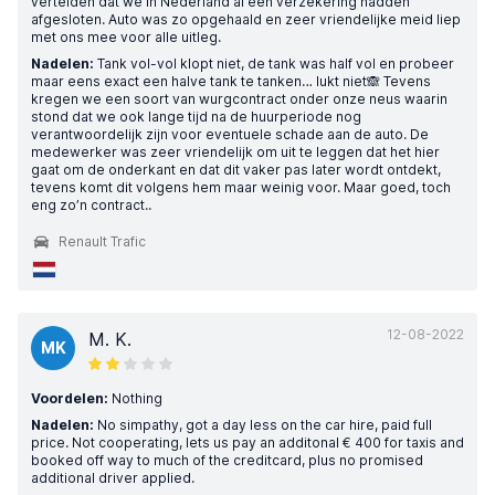
vertelden dat we in Nederland al een verzekering hadden
afgesloten. Auto was zo opgehaald en zeer vriendelijke meid liep
met ons mee voor alle uitleg.
Nadelen:
Tank vol-vol klopt niet, de tank was half vol en probeer
maar eens exact een halve tank te tanken… lukt niet🙈 Tevens
kregen we een soort van wurgcontract onder onze neus waarin
stond dat we ook lange tijd na de huurperiode nog
verantwoordelijk zijn voor eventuele schade aan de auto. De
medewerker was zeer vriendelijk om uit te leggen dat het hier
gaat om de onderkant en dat dit vaker pas later wordt ontdekt,
tevens komt dit volgens hem maar weinig voor. Maar goed, toch
eng zo’n contract..
Renault Trafic
12-08-2022
M. K.
MK
Voordelen:
Nothing
Nadelen:
No simpathy, got a day less on the car hire, paid full
price. Not cooperating, lets us pay an additonal € 400 for taxis and
booked off way to much of the creditcard, plus no promised
additional driver applied.